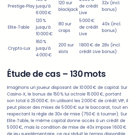
120 sur
32x (incl.
Prestige‑Play
jusqu’à
de crédit
blackjack
bonus)
6 000 €
Live
120 %
5 000 €
80 sur
40x (incl.
Elite‑Table
jusqu’à
de crédit
craps
bonus)
10 000 €
Live
160 %
200 sur
1 800 € de
28x (incl.
Crypto‑Lux
jusqu’à
slots
crédit Live
bonus)
4 000 €
Étude de cas – 130 mots
Imaginons un joueur disposant de 10 000 € de capital. Sur
Casino‑X, le bonus de 150 % lui octroie 15 000 €, portant
son total à 25 000 €. En utilisant les 2 000 € de crédit VIP, il
peut placer des mises de 5 000 € sur le baccarat, tout en
respectant la règle de 30x de mise (750 € à tourner). Sur
Elite‑Table, le même capital donne accès à un crédit de
5 000 €, mais la condition de mise de 40x impose 1 600 €
de jeu supplémentaire, ce qui réduit le temps disponible