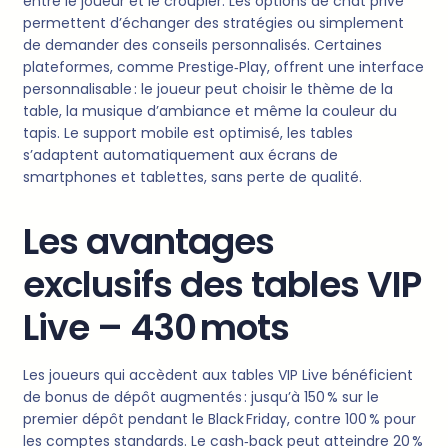
entre le joueur et le croupier. Les options de chat privé
permettent d’échanger des stratégies ou simplement
de demander des conseils personnalisés. Certaines
plateformes, comme Prestige‑Play, offrent une interface
personnalisable : le joueur peut choisir le thème de la
table, la musique d’ambiance et même la couleur du
tapis. Le support mobile est optimisé, les tables
s’adaptent automatiquement aux écrans de
smartphones et tablettes, sans perte de qualité.
Les avantages
exclusifs des tables VIP
Live – 430 mots
Les joueurs qui accèdent aux tables VIP Live bénéficient
de bonus de dépôt augmentés : jusqu’à 150 % sur le
premier dépôt pendant le Black Friday, contre 100 % pour
les comptes standards. Le cash‑back peut atteindre 20 %