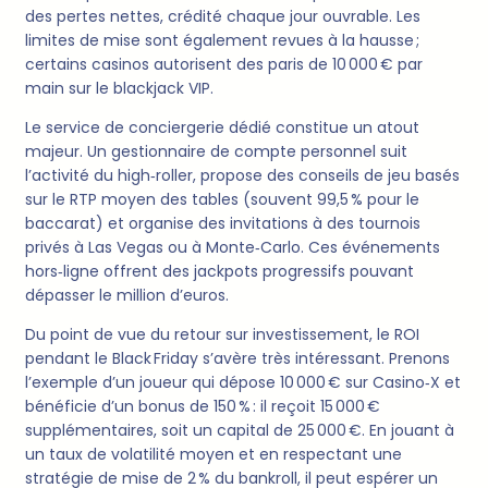
des pertes nettes, crédité chaque jour ouvrable. Les
limites de mise sont également revues à la hausse ;
certains casinos autorisent des paris de 10 000 € par
main sur le blackjack VIP.
Le service de conciergerie dédié constitue un atout
majeur. Un gestionnaire de compte personnel suit
l’activité du high‑roller, propose des conseils de jeu basés
sur le RTP moyen des tables (souvent 99,5 % pour le
baccarat) et organise des invitations à des tournois
privés à Las Vegas ou à Monte‑Carlo. Ces événements
hors‑ligne offrent des jackpots progressifs pouvant
dépasser le million d’euros.
Du point de vue du retour sur investissement, le ROI
pendant le Black Friday s’avère très intéressant. Prenons
l’exemple d’un joueur qui dépose 10 000 € sur Casino‑X et
bénéficie d’un bonus de 150 % : il reçoit 15 000 €
supplémentaires, soit un capital de 25 000 €. En jouant à
un taux de volatilité moyen et en respectant une
stratégie de mise de 2 % du bankroll, il peut espérer un