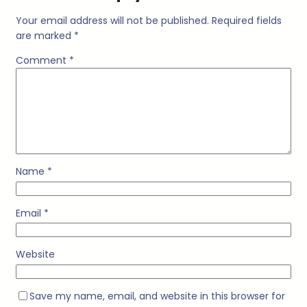
Your email address will not be published.
Required fields
are marked
*
Comment
*
Name
*
Email
*
Website
Save my name, email, and website in this browser for