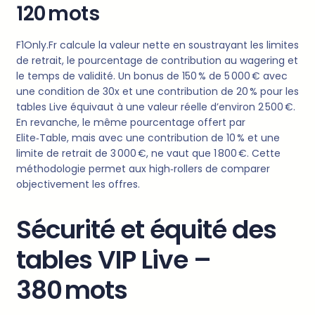
120 mots
F1Only.Fr calcule la valeur nette en soustrayant les limites
de retrait, le pourcentage de contribution au wagering et
le temps de validité. Un bonus de 150 % de 5 000 € avec
une condition de 30x et une contribution de 20 % pour les
tables Live équivaut à une valeur réelle d’environ 2 500 €.
En revanche, le même pourcentage offert par
Elite‑Table, mais avec une contribution de 10 % et une
limite de retrait de 3 000 €, ne vaut que 1 800 €. Cette
méthodologie permet aux high‑rollers de comparer
objectivement les offres.
Sécurité et équité des
tables VIP Live –
380 mots