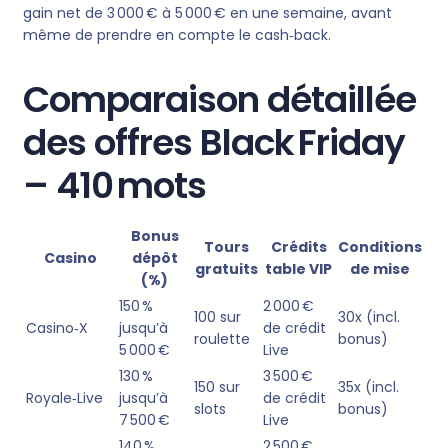
gain net de 3 000 € à 5 000 € en une semaine, avant
même de prendre en compte le cash‑back.
Comparaison détaillée
des offres Black Friday
– 410 mots
Bonus
Tours
Crédits
Conditions
Casino
dépôt
gratuits
table VIP
de mise
(%)
150 %
2 000 €
100 sur
30x (incl.
Casino‑X
jusqu’à
de crédit
roulette
bonus)
5 000 €
Live
130 %
3 500 €
150 sur
35x (incl.
Royale‑Live
jusqu’à
de crédit
slots
bonus)
7 500 €
Live
140 %
2 500 €