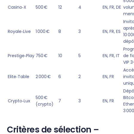
5 00
Casino‑X
500 €
12
4
EN, FR, DE
volu
mens
Invit
aprè
Royale‑Live
1 000 €
8
3
EN, FR, ES
10 00
dépô
Pro
Prestige‑Play
750 €
10
5
EN, FR, IT
de fi
VIP 3
Accè
Elite‑Table
2 000 €
6
2
EN, FR
invit
uniq
Dépô
500 €
Bitco
Crypto‑Lux
7
3
EN, FR
(crypto)
Ethe
3 00
Critères de sélection –