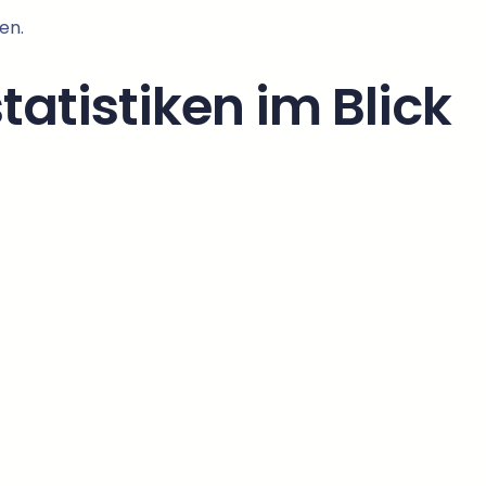
en.
tatistiken im Blick