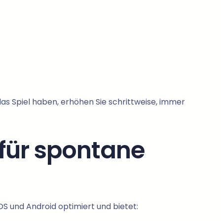
das Spiel haben, erhöhen Sie schrittweise, immer
 für spontane
OS und Android optimiert und bietet: