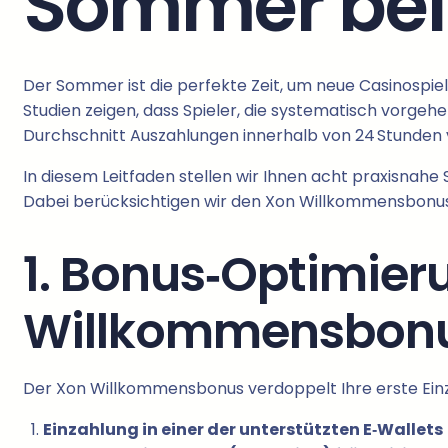
Sommer bei
Der Sommer ist die perfekte Zeit, um neue Casinospie
Studien zeigen, dass Spieler, die systematisch vorgeh
Durchschnitt Auszahlungen innerhalb von 24 Stunden v
In diesem Leitfaden stellen wir Ihnen acht praxisnahe 
Dabei berücksichtigen wir den Xon Willkommensbonus,
1. Bonus‑Optimier
Willkommensbonus
Der Xon Willkommensbonus verdoppelt Ihre erste Einz
Einzahlung in einer der unterstützten E‑Wallets