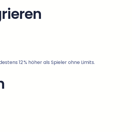
rieren
estens 12 % höher als Spieler ohne Limits.
n