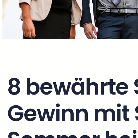
8 bewährte 
Gewinn mit 