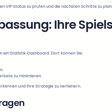
en VIP‑Status zu prüfen und die nächsten Schritte zu plan
assung: Ihre Spiels
n ein Statistik‑Dashboard. Dort können Sie:
n.
rluste zu minimieren.
erkennen und Ihre Strategie zu verfeinern.
Fragen