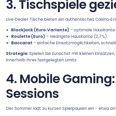
3. Tischspiele gezi
Live‑Dealer‑Tische bieten ein authentisches Casino‑Erle
Blackjack (Euro‑Variante)
– optimale Hauskante b
Roulette (Euro)
– niedrigste Hauskante (2,7 %).
Baccarat
– einfache Einsatzmöglichkeiten, schnell
Strategie:
Spielen Sie zunächst mit kleinen Einsätzen,
innerhalb Ihres festgelegten Limits.
4. Mobile Gaming:
Sessions
Der Sommer lädt zu kurzen Spielpausen ein – etwa am S