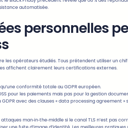
 le Black Friday précédent révèle que 68 % des répondants
sistance automatisée.
ées personnelles p
ss
tre les opérateurs étudiés. Tous prétendent utiliser un ch
s affichent clairement leurs certifications externes.
si qu’une conformité totale au GDPR européen.
DSS pour les paiements mais pas pour la gestion documen
 au GDPR avec des clauses « data processing agreement » 
aux attaques man‑in‑the‑middle si le canal TLS n’est pas 
îner une fuite d’image d’identité. Les meilleures pratiqu