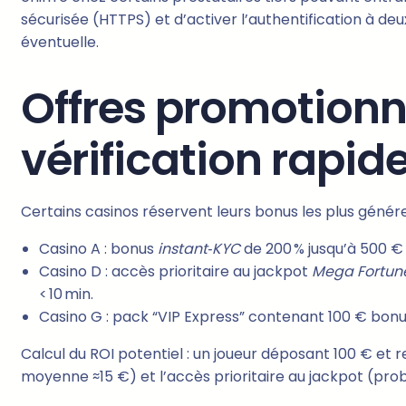
sécurisée (HTTPS) et d’activer l’authentification à de
éventuelle.
Offres promotionne
vérification rapid
Certains casinos réservent leurs bonus les plus génére
Casino A : bonus
instant‑KYC
de 200 % jusqu’à 500 € +
Casino D : accès prioritaire au jackpot
Mega Fortun
< 10 min.
Casino G : pack “VIP Express” contenant 100 € bonus +
Calcul du ROI potentiel : un joueur déposant 100 € et
moyenne ≈15 €) et l’accès prioritaire au jackpot (pro