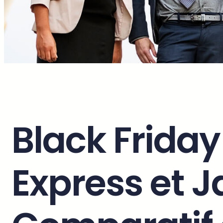
Black Friday
Express et J