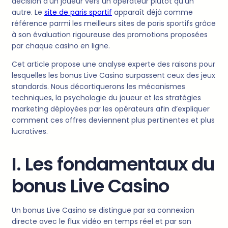
décision d’un joueur vers un opérateur plutôt qu’un
autre. Le
site de paris sportif
apparaît déjà comme
référence parmi les meilleurs sites de paris sportifs grâce
à son évaluation rigoureuse des promotions proposées
par chaque casino en ligne.
Cet article propose une analyse experte des raisons pour
lesquelles les bonus Live Casino surpassent ceux des jeux
standards. Nous décortiquerons les mécanismes
techniques, la psychologie du joueur et les stratégies
marketing déployées par les opérateurs afin d’expliquer
comment ces offres deviennent plus pertinentes et plus
lucratives.
I. Les fondamentaux du
bonus Live Casino
Un bonus Live Casino se distingue par sa connexion
directe avec le flux vidéo en temps réel et par son