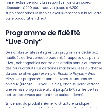
mise réalisé pendant la session live ; ainsi un joueur
déposant €200 peut recevoir jusqu’à €200
supplémentaires utilisables exclusivement sur la roulette
ou le baccarat en direct.
Programme de fidélité
“Live‑Only”
De nombreux sites intègrent un programme dédié aux
habitués du live : chaque euro misé rapporte des points
“Live”, échangeables contre des crédits bonus ou même
des tours gratuits sur certaines machines liées au thème
du casino physique (exemple :
Roulette Royale – Free
Play
). Ces programmes sont souvent structurés en
niveaux (Bronze → Silver → Gold), chaque palier offrant
une remise progressive allant jusqu’à 15 % sur les pertes
nettes observées pendant une période donnée.
En dehors du produit même, la structure juridique