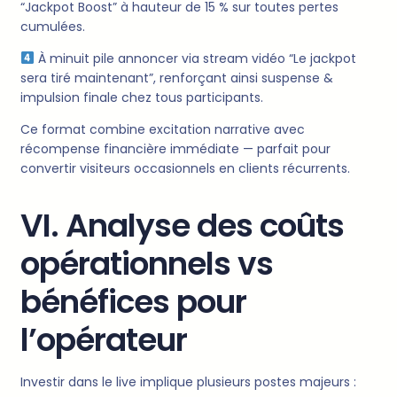
“Jackpot Boost” à hauteur de 15 % sur toutes pertes
cumulées.
À minuit pile annoncer via stream vidéo “Le jackpot
sera tiré maintenant”, renforçant ainsi suspense &
impulsion finale chez tous participants.
Ce format combine excitation narrative avec
récompense financière immédiate — parfait pour
convertir visiteurs occasionnels en clients récurrents.
VI​.​ Analyse des coûts
opérationnels vs
bénéfices pour
l’opérateur
Investir dans le live implique plusieurs postes majeurs :