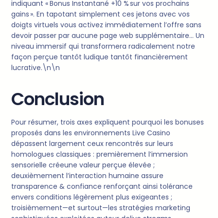
indiquant « Bonus Instantané +10 % sur vos prochains
gains ». En tapotant simplement ces jetons avec vos
doigts virtuels vous activez immédiatement l’offre sans
devoir passer par aucune page web supplémentaire… Un
niveau immersif qui transformera radicalement notre
façon perçue tantôt ludique tantôt financièrement
lucrative.\n\n
Conclusion
Pour résumer, trois axes expliquent pourquoi les bonuses
proposés dans les environnements Live Casino
dépassent largement ceux rencontrés sur leurs
homologues classiques : premièrement l’immersion
sensorielle créeune valeur perçue élevée ;
deuxièmement l’interaction humaine assure
transparence & confiance renforçant ainsi tolérance
envers conditions légèrement plus exigeantes ;
troisièmement—et surtout—les stratégies marketing