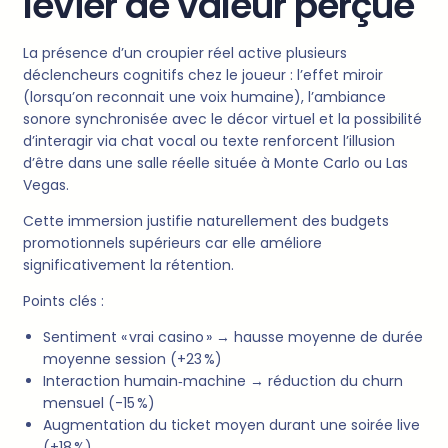
levier de valeur perçue
La présence d’un croupier réel active plusieurs
déclencheurs cognitifs chez le joueur : l’effet miroir
(lorsqu’on reconnait une voix humaine), l’ambiance
sonore synchronisée avec le décor virtuel et la possibilité
d’interagir via chat vocal ou texte renforcent l’illusion
d’être dans une salle réelle située à Monte Carlo ou Las
Vegas.
Cette immersion justifie naturellement des budgets
promotionnels supérieurs car elle améliore
significativement la rétention.
Points clés :
Sentiment « vrai casino » → hausse moyenne de durée
moyenne session (+23 %)
Interaction humain‑machine → réduction du churn
mensuel (-15 %)
Augmentation du ticket moyen durant une soirée live
(+18 %)