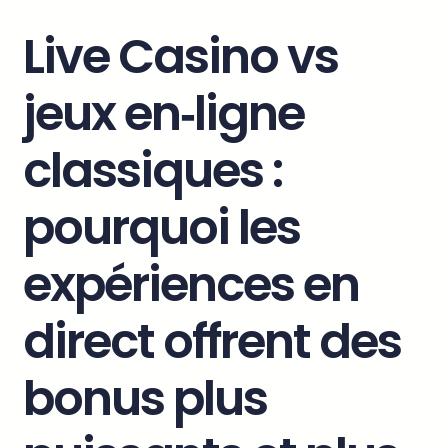
Live Casino vs
jeux en‑ligne
classiques :
pourquoi les
expériences en
direct offrent des
bonus plus