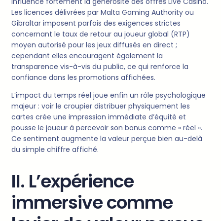
influence fortement la générosité des offres Live Casino.
Les licences délivrées par Malta Gaming Authority ou
Gibraltar imposent parfois des exigences strictes
concernant le taux de retour au joueur global (RTP)
moyen autorisé pour les jeux diffusés en direct ;
cependant elles encouragent également la
transparence vis-à-vis du public, ce qui renforce la
confiance dans les promotions affichées.
L’impact du temps réel joue enfin un rôle psychologique
majeur : voir le croupier distribuer physiquement les
cartes crée une impression immédiate d’équité et
pousse le joueur à percevoir son bonus comme « réel ».
Ce sentiment augmente la valeur perçue bien au-delà
du simple chiffre affiché.
II. L’expérience
immersive comme