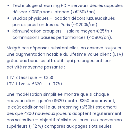
Technologie streaming HD – serveurs dédiés capables
délivrer ≥1080p sans latence (>€150k/an).
Studios physiques – location décors luxueux situés
parfois près Londres ou Paris (~€200k/an).
Rémunération croupiers – salaire moyen €25/h +
commissions basées performances (<€80k/an).
Malgré ces dépenses substantielles, on observe toujours
une augmentation notable du Lifetime Value client (LTV)
grâce aux bonuses attractifs qui prolongeaient leur
activité moyenne passante :
LTV classique ≈ €350

Une modélisation simplifiée montre que si chaque
nouveau client génère $620 contre $350 auparavant,
le coût additionnel lié au streaming ($150k) est amorti
dès que <300 nouveaux joueurs adoptent régulièrement
nos salles live — objectif réaliste vu leurs taux conversion
supérieurs (+12 %) comparés aux pages slots seules.