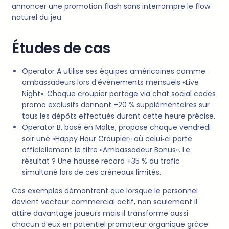
annoncer une promotion flash sans interrompre le flow
naturel du jeu.
Études de cas
Operator A utilise ses équipes américaines comme
ambassadeurs lors d’évènements mensuels «Live
Night». Chaque croupier partage via chat social codes
promo exclusifs donnant +20 % supplémentaires sur
tous les dépôts effectués durant cette heure précise.
Operator B, basé en Malte, propose chaque vendredi
soir une «Happy Hour Croupier» où celui‑ci porte
officiellement le titre «Ambassadeur Bonus». Le
résultat ? Une hausse record +35 % du trafic
simultané lors de ces créneaux limités.
Ces exemples démontrent que lorsque le personnel
devient vecteur commercial actif, non seulement il
attire davantage joueurs mais il transforme aussi
chacun d’eux en potentiel promoteur organique grâce