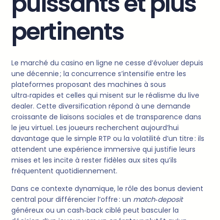
puissants et plus
pertinents
Le marché du casino en ligne ne cesse d’évoluer depuis
une décennie ; la concurrence s’intensifie entre les
plateformes proposant des machines à sous
ultra‑rapides et celles qui misent sur le réalisme du live
dealer. Cette diversification répond à une demande
croissante de liaisons sociales et de transparence dans
le jeu virtuel. Les joueurs recherchent aujourd’hui
davantage que le simple RTP ou la volatilité d’un titre : ils
attendent une expérience immersive qui justifie leurs
mises et les incite à rester fidèles aux sites qu’ils
fréquentent quotidiennement.
Dans ce contexte dynamique, le rôle des bonus devient
central pour différencier l’offre : un
match‑deposit
généreux ou un cash‑back ciblé peut basculer la