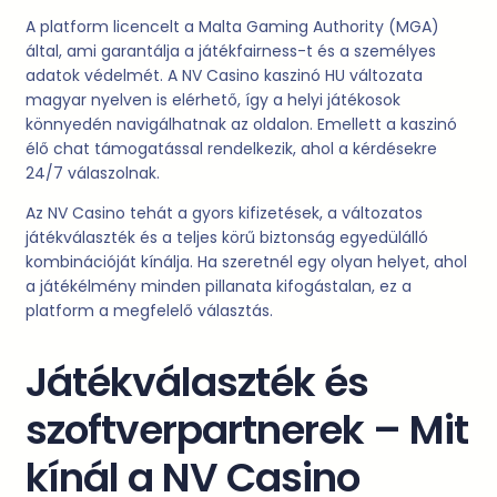
A platform licencelt a Malta Gaming Authority (MGA)
által, ami garantálja a játékfairness-t és a személyes
adatok védelmét. A NV Casino kaszinó HU változata
magyar nyelven is elérhető, így a helyi játékosok
könnyedén navigálhatnak az oldalon. Emellett a kaszinó
élő chat támogatással rendelkezik, ahol a kérdésekre
24/7 válaszolnak.
Az NV Casino tehát a gyors kifizetések, a változatos
játékválaszték és a teljes körű biztonság egyedülálló
kombinációját kínálja. Ha szeretnél egy olyan helyet, ahol
a játékélmény minden pillanata kifogástalan, ez a
platform a megfelelő választás.
Játékválaszték és
szoftverpartnerek – Mit
kínál a NV Casino