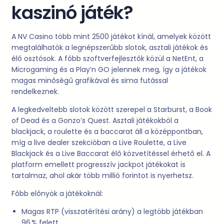
kaszinó játék?
A NV Casino több mint 2500 játékot kínál, amelyek között
megtalálhatók a legnépszerűbb slotok, asztali játékok és
élő osztósok. A főbb szoftverfejlesztők közül a NetEnt, a
Microgaming és a Play’n GO jelennek meg, így a játékok
magas minőségű grafikával és sima futással
rendelkeznek.
A legkedveltebb slotok között szerepel a Starburst, a Book
of Dead és a Gonzo’s Quest. Asztali játékokból a
blackjack, a roulette és a baccarat áll a középpontban,
míg a live dealer szekcióban a Live Roulette, a Live
Blackjack és a Live Baccarat élő közvetítéssel érhető el. A
platform emellett progresszív jackpot játékokat is
tartalmaz, ahol akár több millió forintot is nyerhetsz.
Főbb előnyök a játékoknál:
Magas RTP (visszatérítési arány) a legtöbb játékban
96 % felett.