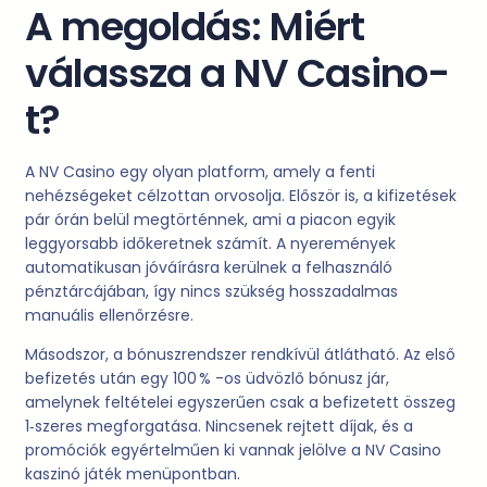
A megoldás: Miért
válassza a NV Casino-
t?
A NV Casino egy olyan platform, amely a fenti
nehézségeket célzottan orvosolja. Először is, a kifizetések
pár órán belül megtörténnek, ami a piacon egyik
leggyorsabb időkeretnek számít. A nyeremények
automatikusan jóváírásra kerülnek a felhasználó
pénztárcájában, így nincs szükség hosszadalmas
manuális ellenőrzésre.
Másodszor, a bónuszrendszer rendkívül átlátható. Az első
befizetés után egy 100 % -os üdvözlő bónusz jár,
amelynek feltételei egyszerűen csak a befizetett összeg
1‑szeres megforgatása. Nincsenek rejtett díjak, és a
promóciók egyértelműen ki vannak jelölve a NV Casino
kaszinó játék menüpontban.