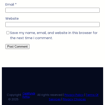
Email
*
Website
Save my name, email, and website in this browser for
the next time I comment.
Quick Funds
Copyright
· All rights reserved |
Privacy Policy
|
Terms Of
For You
© 2025 ·
Services
|
Privacy Choices