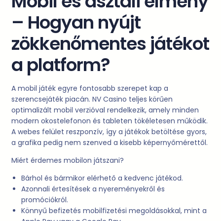
Mobil és asztali élmény
– Hogyan nyújt
zökkenőmentes játékot
a platform?
A mobil játék egyre fontosabb szerepet kap a
szerencsejáték piacán. NV Casino teljes körűen
optimalizált mobil verzióval rendelkezik, amely minden
modern okostelefonon és tableten tökéletesen működik.
A webes felület reszponzív, így a játékok betöltése gyors,
a grafika pedig nem szenved a kisebb képernyőmérettől.
Miért érdemes mobilon játszani?
Bárhol és bármikor elérhető a kedvenc játékod.
Azonnali értesítések a nyereményekről és
promóciókról.
Könnyű befizetés mobilfizetési megoldásokkal, mint a