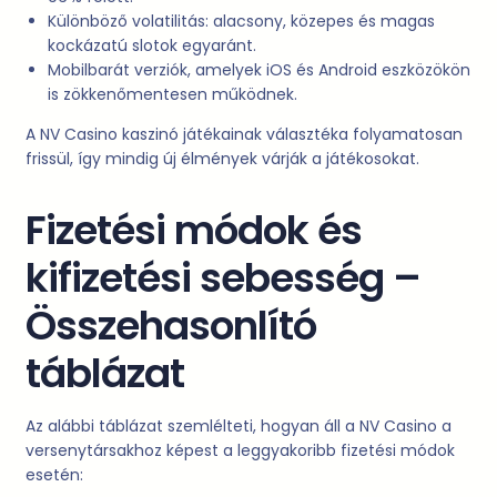
Különböző volatilitás: alacsony, közepes és magas
kockázatú slotok egyaránt.
Mobilbarát verziók, amelyek iOS és Android eszközökön
is zökkenőmentesen működnek.
A NV Casino kaszinó játékainak választéka folyamatosan
frissül, így mindig új élmények várják a játékosokat.
Fizetési módok és
kifizetési sebesség –
Összehasonlító
táblázat
Az alábbi táblázat szemlélteti, hogyan áll a NV Casino a
versenytársakhoz képest a leggyakoribb fizetési módok
esetén: