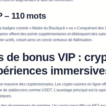
P – 110 mots
es badges comme « Maitre du Blackjack » ou « Conquérant des Sl
res offrent des points supplémentaires et débloquent des salon
 actifs, créant ainsi un cercle vertueux de fidélisation.
 de bonus VIP : cry
xpériences immersive
n massive des cryptomonnaies. Les crypto‑casinos en ligne of
 de stablecoins comme USDT. L’avantage principal est la rapidi
ssiques.
es récompenses de prestige. Un casino peut offrir un NFT exclus