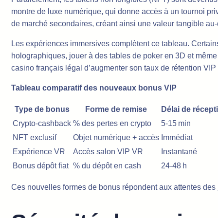
montre de luxe numérique, qui donne accès à un tournoi priv
de marché secondaires, créant ainsi une valeur tangible au-d
Les expériences immersives complètent ce tableau. Certains 
holographiques, jouer à des tables de poker en 3D et même 
casino français légal d’augmenter son taux de rétention VIP
Tableau comparatif des nouveaux bonus VIP
Type de bonus
Forme de remise
Délai de récept
Crypto‑cashback
% des pertes en crypto
5‑15 min
NFT exclusif
Objet numérique + accès
Immédiat
Expérience VR
Accès salon VIP VR
Instantané
Bonus dépôt fiat
% du dépôt en cash
24‑48 h
Ces nouvelles formes de bonus répondent aux attentes des j