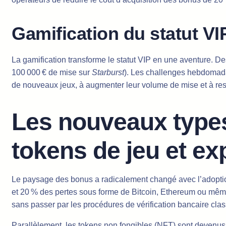
Gamification du statut VI
La gamification transforme le statut VIP en une aventure. D
100 000 € de mise sur
Starburst
). Les challenges hebdomadai
de nouveaux jeux, à augmenter leur volume de mise et à rester
Les nouveaux types
tokens de jeu et e
Le paysage des bonus a radicalement changé avec l’adoptio
et 20 % des pertes sous forme de Bitcoin, Ethereum ou même
sans passer par les procédures de vérification bancaire cla
Parallèlement, les tokens non fongibles (NFT) sont devenus d