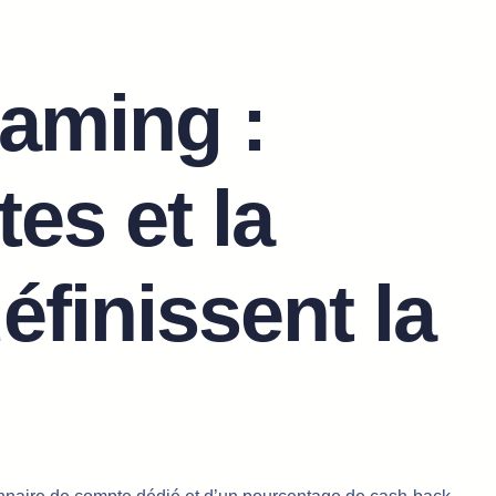
aming :
es et la
éfinissent la