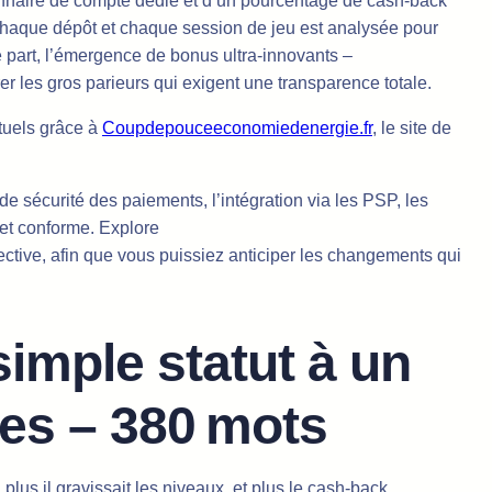
tionnaire de compte dédié et d’un pourcentage de cash‑back
chaque dépôt et chaque session de jeu est analysée pour
 part, l’émergence de bonus ultra‑innovants –
er les gros parieurs qui exigent une transparence totale.
tuels grâce à
Coupdepouceeconomiedenergie.fr
, le site de
 sécurité des paiements, l’intégration via les PSP, les
 et conforme. Explore
ective, afin que vous puissiez anticiper les changements qui
imple statut à un
es – 380 mots
lus il gravissait les niveaux, et plus le cash‑back