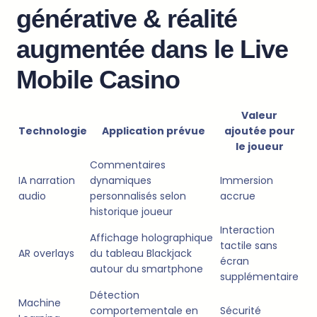
générative & réalité
augmentée dans le Live
Mobile Casino
Valeur
Technologie
Application prévue
ajoutée pour
le joueur
Commentaires
IA narration
dynamiques
Immersion
audio
personnalisés selon
accrue
historique joueur
Interaction
Affichage holographique
tactile sans
AR overlays
du tableau Blackjack
écran
autour du smartphone
supplémentaire
Détection
Machine
comportementale en
Sécurité