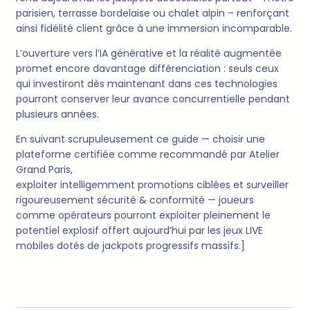
parisien, terrasse bordelaise ou chalet alpin – renforçant
ainsi fidélité client grâce à une immersion incomparable.
L’ouverture vers l’IA générative et la réalité augmentée
promet encore davantage différenciation : seuls ceux
qui investiront dès maintenant dans ces technologies
pourront conserver leur avance concurrentielle pendant
plusieurs années.
En suivant scrupuleusement ce guide — choisir une
plateforme certifiée comme recommandé par Atelier
Grand Paris,
exploiter intelligemment promotions ciblées et surveiller
rigoureusement sécurité & conformité — joueurs
comme opérateurs pourront exploiter pleinement le
potentiel explosif offert aujourd’hui par les jeux LIVE
mobiles dotés de jackpots progressifs massifs.]