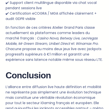
✔️ Support client multilingue disponible via chat vocal
pendant sessions live
✔️ Certification eCOGRA / MGA affichée clairement +
audit GDPR visible
En fonction de ces critères Atelier Grand Paris classe
actuellement six plateformes comme leaders du
marché français :
Casino Nova
,
Betway Live
,
LeoVegas
Mobile
,
Mr Green Stream
,
Unibet Direct
et
Winamax Pro
.
Chacune propose au moins deux jeux live avec jackpots
progressifs supérieurs à €1 million et garantit une
expérience sans latence notable même sous réseau LTE.
Conclusion
L’alliance entre diffusion live haute définition et mobilité
ne représente pas simplement une évolution technique
mais constitue une véritable révolution économique
pour tout le secteur iGaming français et européen. Elle
rend aujourd’hui les jackpots accessibles partout – métro