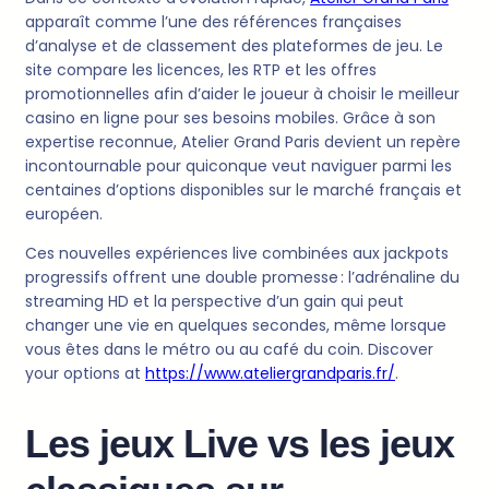
apparaît comme l’une des références françaises
d’analyse et de classement des plateformes de jeu. Le
site compare les licences, les RTP et les offres
promotionnelles afin d’aider le joueur à choisir le meilleur
casino en ligne pour ses besoins mobiles. Grâce à son
expertise reconnue, Atelier Grand Paris devient un repère
incontournable pour quiconque veut naviguer parmi les
centaines d’options disponibles sur le marché français et
européen.
Ces nouvelles expériences live combinées aux jackpots
progressifs offrent une double promesse : l’adrénaline du
streaming HD et la perspective d’un gain qui peut
changer une vie en quelques secondes, même lorsque
vous êtes dans le métro ou au café du coin. Discover
your options at
https://www.ateliergrandparis.fr/
.
Les jeux Live vs les jeux