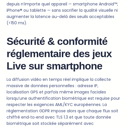
depuis n’importe quel appareil — smartphone Android™,
iPhone® ou tablette — sans sacrifier la qualité visuelle ni
augmenter la latence au-delà des seuils acceptables
(<150 ms).
Sécurité & conformité
réglementaire des jeux
Live sur smartphone
La diffusion vidéo en temps réel implique la collecte
massive de données personnelles : adresse IP,
localisation GPS et parfois même images faciales
lorsqu’une authentification biométrique est requise pour
respecter les exigences AML/KYC européennes. La
réglementation GDPR impose alors que chaque flux soit
chiffré end‑to‑end avec TLS 1.​3 et que toute donnée
biométrique soit stockée séparément avec