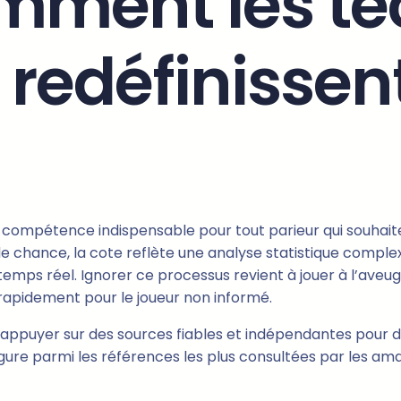
omment les t
redéfinissent
mpétence indispensable pour tout parieur qui souhaite 
de chance, la cote reflète une analyse statistique complex
ps réel. Ignorer ce processus revient à jouer à l’aveug
e rapidement pour le joueur non informé.
e s’appuyer sur des sources fiables et indépendantes pour
gure parmi les références les plus consultées par les amat