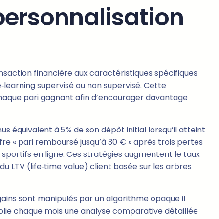
personnalisation
saction financière aux caractéristiques spécifiques
‑learning supervisé ou non supervisé. Cette
aque pari gagnant afin d’encourager davantage
 équivalent à 5 % de son dépôt initial lorsqu’il atteint
offre « pari remboursé jusqu’à 30 € » après trois pertes
sportifs en ligne. Ces stratégies augmentent le taux
u LTV (life‑time value) client basée sur les arbres
s gains sont manipulés par un algorithme opaque il
ublie chaque mois une analyse comparative détaillée