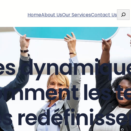
S
Home
About Us
Our Services
Contact Us
e
a
r
c
h
les dynamique
comment les 
 redéfinissen