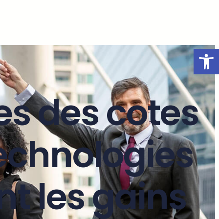
Open
s des cotes
technologies
t les gains