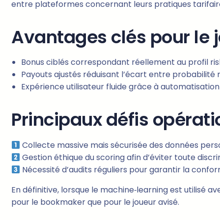
entre plateformes concernant leurs pratiques tarifair
Avantages clés pour le 
Bonus ciblés correspondant réellement au profil ri
Payouts ajustés réduisant l’écart entre probabilité 
Expérience utilisateur fluide grâce à automatisation
Principaux défis opérati
Collecte massive mais sécurisée des données pers
Gestion éthique du scoring afin d’éviter toute discr
Nécessité d’audits réguliers pour garantir la conf
En définitive, lorsque le machine‑learning est utilisé
pour le bookmaker que pour le joueur avisé.