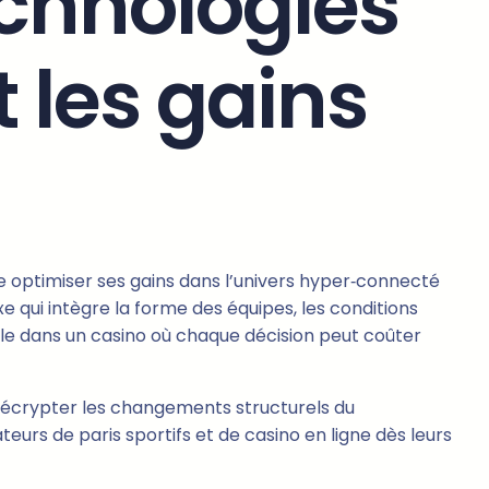
echnologies
 les gains
optimiser ses gains dans l’univers hyper‑connecté
e qui intègre la forme des équipes, les conditions
le dans un casino où chaque décision peut coûter
 décrypter les changements structurels du
eurs de paris sportifs et de casino en ligne dès leurs