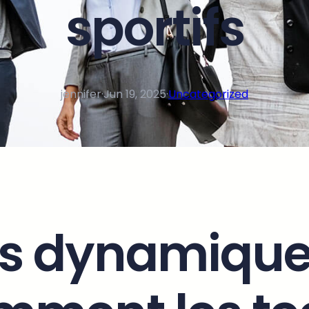
sportifs
jennifer
·
Jun 19, 2025
·
Uncategorized
es dynamique