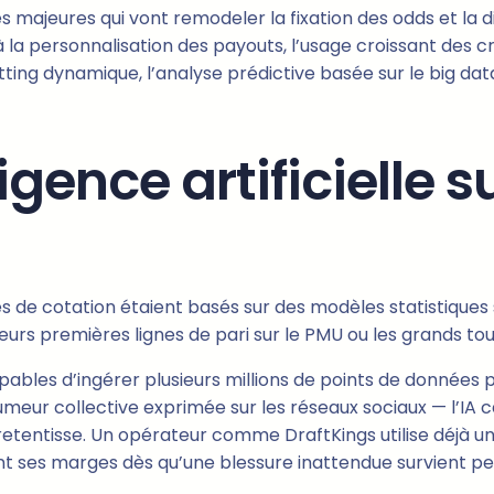
majeures qui vont remodeler la fixation des odds et la di
ué à la personnalisation des payouts, l’usage croissant de
etting dynamique, l’analyse prédictive basée sur le big d
igence artificielle s
s de cotation étaient basés sur des modèles statistiques 
eurs premières lignes de pari sur le PMU ou les grands tour
ables d’ingérer plusieurs millions de points de données 
meur collective exprimée sur les réseaux sociaux — l’IA c
retentisse. Un opérateur comme DraftKings utilise déjà 
nt ses marges dès qu’une blessure inattendue survient 