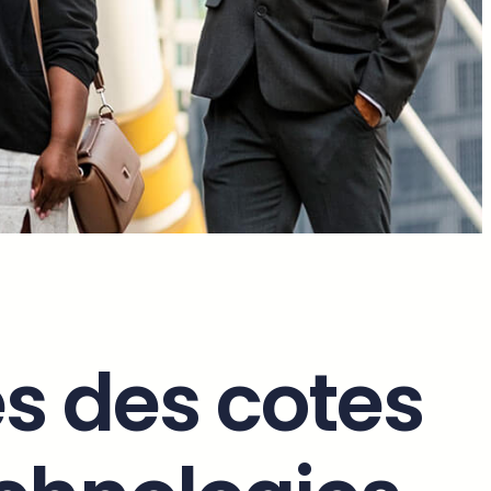
s des cotes