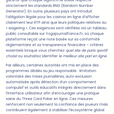
garantir que chaque algorithme utilisé respecte
strictement les standards RNG (Random Number
Generator). En outre, plusieurs pays ont introduit
l’obligation légale pour les casinos en ligne d’afficher
clairement leur RTP ainsi que leurs politiques relatives au
« wagering ». Ces exigences sont vérifiées via un tableau
public consultable sur Yogajournalfrance.Fr, où chaque
plateforme reçoit une note basée sur sa conformité
réglementaire et sa transparence financière – critères
essentiels lorsque vous cherchez
quel site de paris sportif
choisir
ou souhaitez identifier
le meilleur site pari en ligne
.
Par ailleurs, certaines autorités ont mis en place des
programmes dédiés au jeu responsable : limitation
volontaire des mises journalières, auto‑exclusion
automatisée après détection d’un comportement
compulsif et outils éducatifs intégrés directement dans
l’interface utilisateur afin d’encourager une pratique
saine du Three Card Poker en ligne. Ces mesures
renforcent non seulement la confiance des joueurs mais
contribuent également à stabiliser l’écosystème global