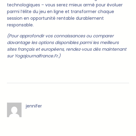
technologiques – vous serez mieux armé pour évoluer
parmi l’élite du jeu en ligne et transformer chaque
session en opportunité rentable durablement
responsable.
(Pour approfondir vos connaissances ou comparer
davantage les options disponibles parmi les meilleurs
sites français et européens, rendez‑vous dès maintenant
sur Yogajournalfrance.Fr.)
jennifer