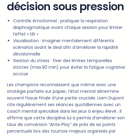
décision sous pression
Contrôle émotionnel : pratiquer la respiration
diaphragmatique avant chaque session pour limiter
l’effet « tilt »
Visualisation : imaginer mentalement différents
scénarios avant le deal afin d’améliorer la rapidité
décisionnelle
Gestion du stress : fixer des limites temporelles
strictes (max 90 min) pour éviter la fatigue cognitive
accrue
Les champions reconnaissent que même avec une
stratégie parfaite sur papier, l’état mental détermine
souvent l’issue finale d’une partie cruciale. Liam Dupont
cite régulièrement ses séances quotidiennes avec un
coach mental spécialisé dans les jeux à enjeu élevé ; il
affirme que cette discipline lui a permis d’améliorer son
taux de conversion “Ante‑Play” de près de six points
percentuels lors des tournois majeurs organisés par