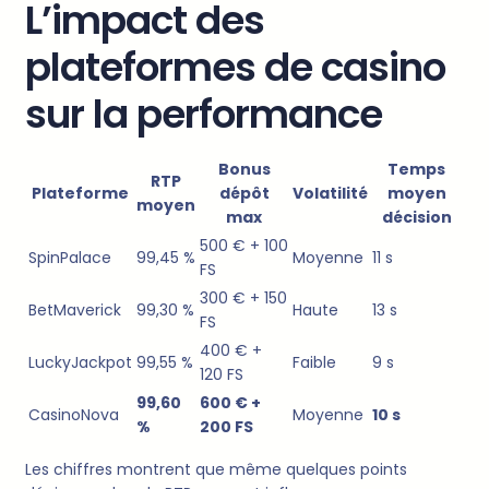
L’impact des
plateformes de casino
sur la performance
Bonus
Temps
RTP
Plateforme
dépôt
Volatilité
moyen
moyen
max
décision
500 € + 100
SpinPalace
99,45 %
Moyenne
11 s
FS
300 € + 150
BetMaverick
99,30 %
Haute
13 s
FS
400 € +
LuckyJackpot
99,55 %
Faible
9 s
120 FS
99,60
600 € +
CasinoNova
Moyenne
10 s
%
200 FS
Les chiffres montrent que même quelques points