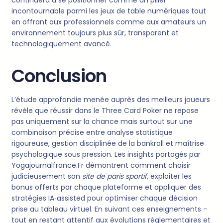
continuera à se positionner comme un pilier
incontournable parmi les jeux de table numériques tout
en offrant aux professionnels comme aux amateurs un
environnement toujours plus sûr, transparent et
technologiquement avancé.
Conclusion
L’étude approfondie menée auprès des meilleurs joueurs
révèle que réussir dans le Three Card Poker ne repose
pas uniquement sur la chance mais surtout sur une
combinaison précise entre analyse statistique
rigoureuse, gestion disciplinée de la bankroll et maîtrise
psychologique sous pression. Les insights partagés par
Yogajournalfrance.Fr démontrent comment choisir
judicieusement son
site de paris sportif
, exploiter les
bonus offerts par chaque plateforme et appliquer des
stratégies IA‑assisted pour optimiser chaque décision
prise au tableau virtuel. En suivant ces enseignements –
tout en restant attentif aux évolutions réglementaires et