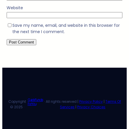
Website
Save my name, email, and website in this browser for
the next time I comment.
Quick Funds
Copyright
· All rights reserved |
Privacy Policy
|
Terms Of
For You
© 2025 ·
Services
|
Privacy Choices