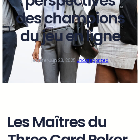
perspectives
des champions
du jeu en ligne
jennifer
·
Jun 23, 2025
·
Uncategorized
Les Maîtres du
Three Card Poker