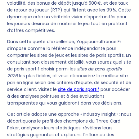
volatilité, des bonus de dépôt jusqu’à 500 €, et des taux
de retour au joueur (RTP) qui flirtent avec les 99 %. Cette
dynamique crée un véritable vivier d’opportunités pour
les joueurs désireux de maîtriser le jeu tout en profitant
d’offres compétitives.
Dans cette quête d’excellence, Yogajournalfrance.Fr
s’impose comme la référence indépendante pour
comparer les sites de jeux et les sites de paris sportifs. En
consultant son classement détaillé, vous saurez quel site
de paris sportif choisir parmi les
sites de paris sportifs
2026
les plus fiables, et vous découvrirez le meilleur site
pari en ligne selon des critères d’équité, de sécurité et de
service client. Visitez le
site de paris sportif
pour accéder
à des analyses pointues et à des évaluations
transparentes qui vous guideront dans vos décisions.
Cet article adopte une approche « Industry Insight » : nous
décortiquons le profil des champions du Three Card
Poker, analysons leurs statistiques, révélons leurs
stratégies gagnantes et explorons l’influence des