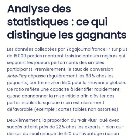
Analyse des
statistiques : ce qui
distingue les gagnants
Les données collectées par Yogajournalfrance.Fr sur plus
de 15 000 parties montrent trois indicateurs majeurs qui
séparent les joueurs performants des simples
participants. Premièrement, le taux de conversion
Ante‑Play
dépasse régulièrement les 68 % chez les
gagnants, contre environ 55 % pour la moyenne globale.
Ce ratio reflète une capacité à identifier rapidement
quand abandonner la mise initiale afin d’éviter des
pertes inutiles lorsqu’une main est clairement
défavorable (exemple : cartes faibles non assorties).
Deuxièmement, la proportion du “Pair Plus” joué avec
succès atteint près de 22 % chez les experts – bien au-
dessus du seuil critique de 15 % où l’avantage maison