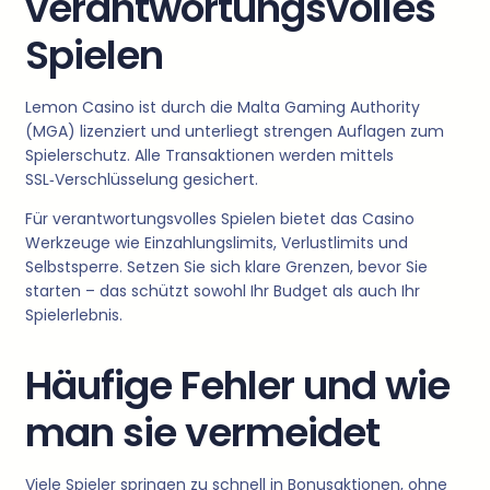
verantwortungsvolles
Spielen
Lemon Casino ist durch die Malta Gaming Authority
(MGA) lizenziert und unterliegt strengen Auflagen zum
Spielerschutz. Alle Transaktionen werden mittels
SSL‑Verschlüsselung gesichert.
Für verantwortungsvolles Spielen bietet das Casino
Werkzeuge wie Einzahlungslimits, Verlustlimits und
Selbstsperre. Setzen Sie sich klare Grenzen, bevor Sie
starten – das schützt sowohl Ihr Budget als auch Ihr
Spielerlebnis.
Häufige Fehler und wie
man sie vermeidet
Viele Spieler springen zu schnell in Bonusaktionen, ohne