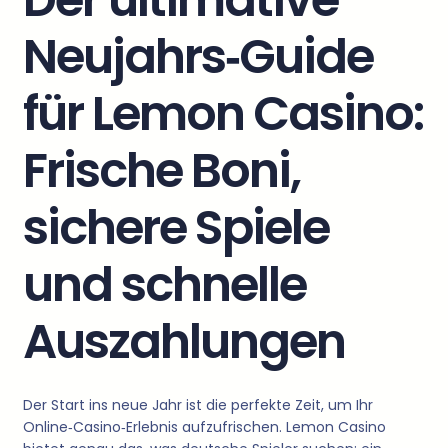
Neujahrs‑Guide
für Lemon Casino:
Frische Boni,
sichere Spiele
und schnelle
Auszahlungen
Der Start ins neue Jahr ist die perfekte Zeit, um Ihr
Online‑Casino‑Erlebnis aufzufrischen. Lemon Casino