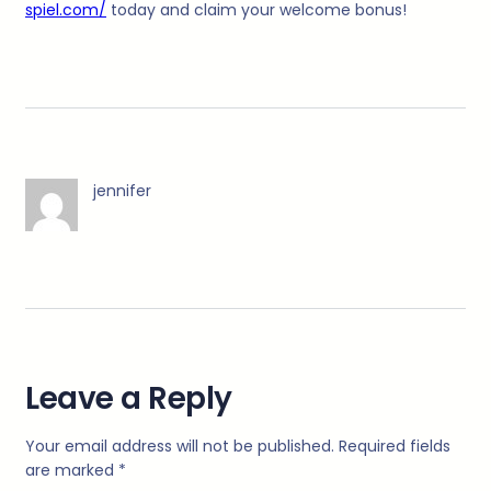
spiel.com/
today and claim your welcome bonus!
jennifer
Leave a Reply
Your email address will not be published.
Required fields
are marked
*