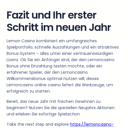
Fazit und Ihr erster
Schritt im neuen Jahr
Lemon Casino kombiniert ein umfangreiches
Spielportfolio, schnelle Auszahlungen und ein attraktives
Bonus‑System – alles unter einer vertrauenswürdigen
Lizenz. Ob Sie ein Anfänger sind, der den Lemoncasino
Bonus ohne Einzahlung testen möchte, oder ein
erfahrener Spieler, der den Lemoncasino
Willkommensbonus optimal nutzen will, dieses
Lemoncasino online casino liefert die Werkzeuge, um
erfolgreich zu starten.
Bereit, das neue Jahr mit frischen Gewinnen zu
beginnen? Nutzen Sie die speziellen Neujahrs‑Aktionen
und erleben Sie sofortige Spielaction.
Take the next step and explore
https://lemoncasino-