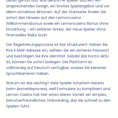
bietet genau das, was deutsche Spieler suchen: ein
ansprechendes Design, ein breites Spielangebot und vor
allem attraktive Aktionen. Auf der Startseite finden Sie
sofort den Hinweis auf den Lemoncasino
Willkommensbonus sowie ein Lemoncasino Bonus ohne
Einzahlung – ein seltener Anreiz, der neue Spieler ohne
finanzielles Risiko lockt.
Der Registrierungsprozess ist klar strukturiert: Geben Sie
Ihre E‑Mail-Adresse ein, wählen Sie ein sicheres Passwort
und bestätigen Sie Ihre Identität. Sobald das Konto aktiv
ist, können Sie sofort loslegen. Die Plattform ist
vollständig auf Deutsch verfügbar, sodass Sie keinerlei
Sprachbarrieren haben.
Warum ist das wichtig? Viele Spieler scheitern bereits
beim Anmeldeprozess, weil Formulare zu kompliziert sind.
Lemon Casino hat hier einen klaren Vorteil: ein simples,
benutzerfreundliches Onboarding, das Sie schnell zu den
Spielen führt.