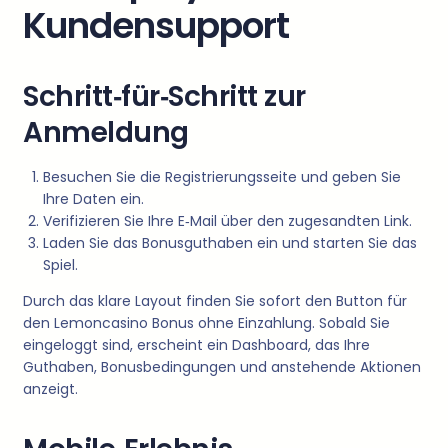
Kundensupport
Schritt‑für‑Schritt zur
Anmeldung
Besuchen Sie die Registrierungsseite und geben Sie
Ihre Daten ein.
Verifizieren Sie Ihre E‑Mail über den zugesandten Link.
Laden Sie das Bonusguthaben ein und starten Sie das
Spiel.
Durch das klare Layout finden Sie sofort den Button für
den Lemoncasino Bonus ohne Einzahlung. Sobald Sie
eingeloggt sind, erscheint ein Dashboard, das Ihre
Guthaben, Bonusbedingungen und anstehende Aktionen
anzeigt.