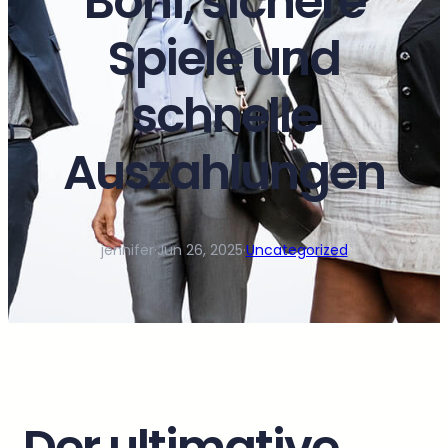
Boni, sichere
Spiele und
schnelle
Auszahlungen
jennifer
·
Jun 26, 2025
·
Uncategorized
Der ultimative