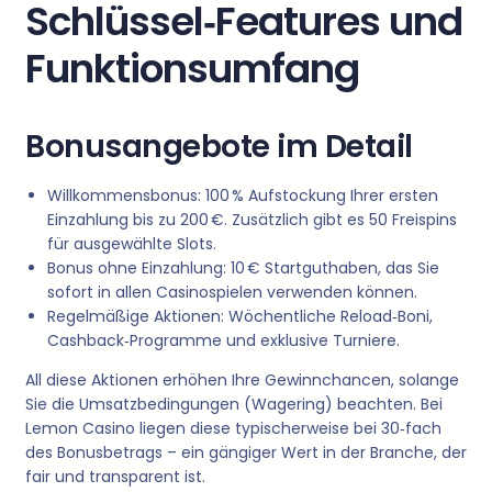
Schlüssel‑Features und
Funktionsumfang
Bonusangebote im Detail
Willkommensbonus: 100 % Aufstockung Ihrer ersten
Einzahlung bis zu 200 €. Zusätzlich gibt es 50 Freispins
für ausgewählte Slots.
Bonus ohne Einzahlung: 10 € Startguthaben, das Sie
sofort in allen Casinospielen verwenden können.
Regelmäßige Aktionen: Wöchentliche Reload‑Boni,
Cashback‑Programme und exklusive Turniere.
All diese Aktionen erhöhen Ihre Gewinnchancen, solange
Sie die Umsatzbedingungen (Wagering) beachten. Bei
Lemon Casino liegen diese typischerweise bei 30‑fach
des Bonusbetrags – ein gängiger Wert in der Branche, der
fair und transparent ist.