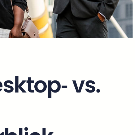
sktop‑ vs.