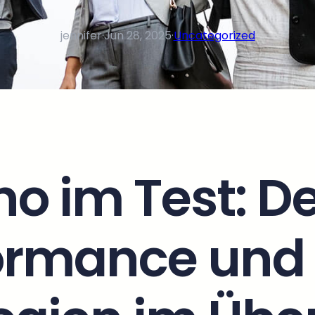
jennifer
·
Jun 28, 2025
·
Uncategorized
o im Test: De
formance und