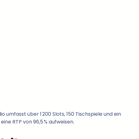
umfasst über 1 200 Slots, 150 Tischspiele und ein
 eine RTP von 96,5 % aufweisen.