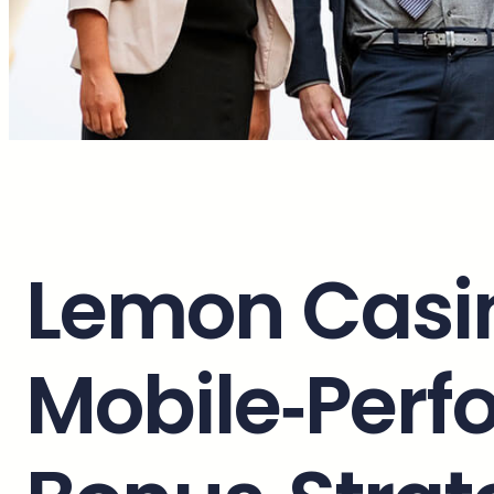
Lemon Casin
Mobile‑Per