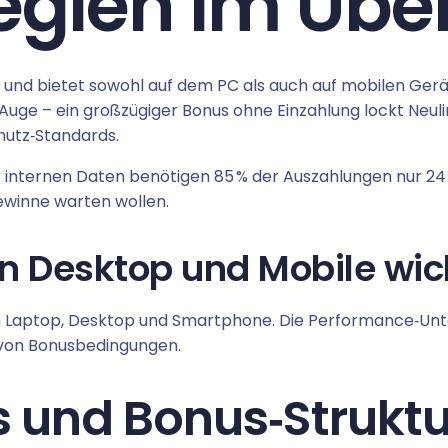
egien im Über
er und bietet sowohl auf dem PC als auch auf mobilen Ger
Auge – ein großzügiger Bonus ohne Einzahlung lockt Neuli
chutz‑Standards.
aut internen Daten benötigen 85 % der Auszahlungen nur 2
Gewinne warten wollen.
 Desktop und Mobile wich
en Laptop, Desktop und Smartphone. Die Performance‑Unt
t von Bonusbedingungen.
s und Bonus‑Struktu