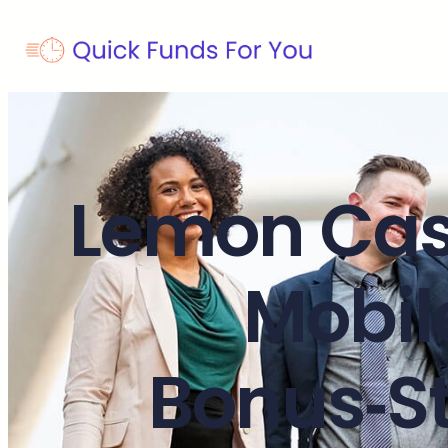
Skip
to
content
Lemon Casi
Mobil
Bonus‑St