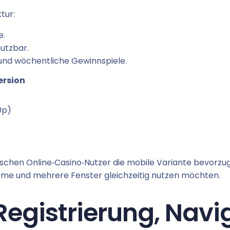
tur:
e.
nutzbar.
und wöchentliche Gewinnspiele.
ersion
0p)
schen Online‑Casino‑Nutzer die mobile Variante bevorzugen
hirme und mehrere Fenster gleichzeitig nutzen möchten.
 Registrierung, Nav