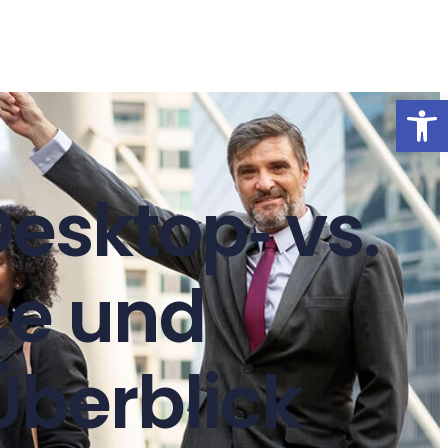
Open
esktop‑ vs.
ce und
Überblick