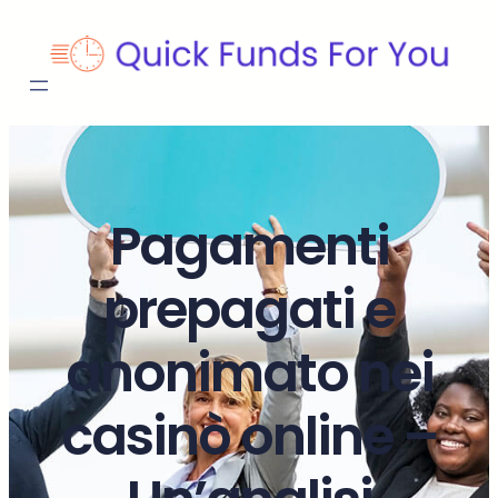
Skip
to
content
Pagamenti
prepagati e
anonimato nei
casinò online –