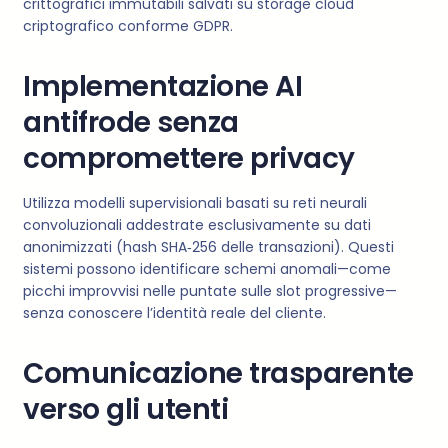
crittografici immutabili salvati su storage cloud
criptografico conforme GDPR.
Implementazione AI
antifrode senza
compromettere privacy
Utilizza modelli supervisionali basati su reti neurali
convoluzionali addestrate esclusivamente su dati
anonimizzati (hash SHA‑256 delle transazioni). Questi
sistemi possono identificare schemi anomali—come
picchi improvvisi nelle puntate sulle slot progressive—
senza conoscere l’identità reale del cliente.
Comunicazione trasparente
verso gli utenti