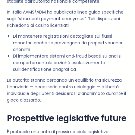
stabilite dall’autorità nazionale competente.
In Italia AAMS/ADM ha pubblicato linee guida specifiche
sugli “strumenti payment anonymus”. Tali disposizioni
richiedono ai casino licenziati:
Di mantenere registrazioni dettagliate sui flussi
monetari anche se provengono da prepaid voucher
anonimi
Di implementare sistemi anti‑fraud basati su analisi
comportamentale anziché esclusivamente
sull’identificazione anagrafica
Le autorità stanno cercando un equilibrio tra sicurezza
finanziaria — necessaria contro riciclaggio — e libertà
individuale degli utenti desiderosi d’anonimato durante il
gioco d’azzardo.
Prospettive legislative future
È probabile che entro il prossimo ciclo legislativo