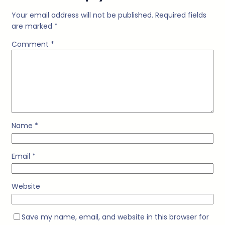
Your email address will not be published.
Required fields
are marked
*
Comment
*
Name
*
Email
*
Website
Save my name, email, and website in this browser for