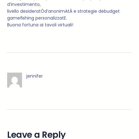
d’investimento,
livello desideratÒd‘anonimAtÀ e strategie de­budget
gameﬁshing personalizzatE.
Buona fortuna ai tavoli virtual­i!
jennifer
Leave a Reply