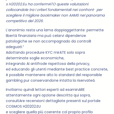
s H20202​.Eu ha confermATO queste valutazioni
collocandole tra i criterî fondamentali nei confront·⁠⁠⁠⁠⁠⁠⁠⁠​ per
scegliere il migliore bookmaker non AAMS nel panorama
competitivo del 2026.
L’anonimio resta una lama doppiaggettante: permette
libertà finanziaria ma può celarvi dipendenze
patologiche se non accompagnado da controllI
adeguatI.“
Adottando procedure KYC mirATE solo sopra
determinate soglie economiche,
integrando AI antifrode rispettosa della privacy,
ed educando gli utenti mediante best practice concrete,
è possibile mantenere alto lo standard de​l ​responsible
gambling pur conservandone intatta la riservateà.
Invitiamo quindi lettori esperti ad esaminARE
attentamente ogni opzio­ne descritta qui sopra,
consultAre recensionì dettagliate presenti sul portale
COSMOS H20202​.EU
e scegliere quella più coerente col proprio profilo