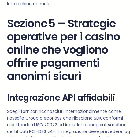
loro ranking annuale.
Sezione 5 – Strategie
operative per i casino
online che vogliono
offrire pagamenti
anonimi sicuri
Integrazione API affidabili
Scegli fornitori riconosciuti internazionalmente come
Paysafe Group o ecoPayz che rilasciano SDK conformi
allo standard ISO 20022 ed includono endpoint sandbox
certificati PCI-DSS v4+. L’integrazione deve prevedere log