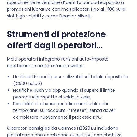
rapidamente le verifiche d’identità pur partecipando a
promozioni lucrative con moltiplicatori fino al ×100 sulle
slot high volatility come Dead or Alive II.
Strumenti di protezione
offerti dagli operatori…
Molti operatori integrano funzioni auto‑imposte
direttamente nell’interfaccia wallet:
Limiti settimanali personalizzabili sul totale depositato
(€500 tipico)
Notifiche push via app quando si supera il limite
percentuale rispetto al saldo iniziale
Possibilità d’attivare periodicamente blocchi
temporanei sull’account (“freeze”) senza dover
completare nuovamente il processo KYC
Operatori consigliati da Cosmos H2020.Eu includono
piattaforme che combinano questi tool con chat live