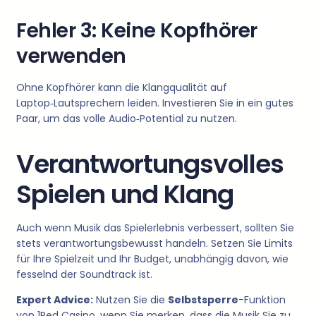
Fehler 3: Keine Kopfhörer
verwenden
Ohne Kopfhörer kann die Klangqualität auf
Laptop‑Lautsprechern leiden. Investieren Sie in ein gutes
Paar, um das volle Audio‑Potential zu nutzen.
Verantwortungsvolles
Spielen und Klang
Auch wenn Musik das Spielerlebnis verbessert, sollten Sie
stets verantwortungsbewusst handeln. Setzen Sie Limits
für Ihre Spielzeit und Ihr Budget, unabhängig davon, wie
fesselnd der Soundtrack ist.
Expert Advice:
Nutzen Sie die
Selbstsperre
-Funktion
von 1Red Casino, wenn Sie merken, dass die Musik Sie zu