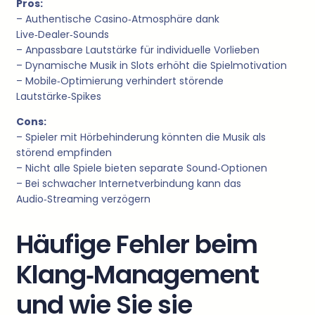
Pros:
– Authentische Casino‑Atmosphäre dank
Live‑Dealer‑Sounds
– Anpassbare Lautstärke für individuelle Vorlieben
– Dynamische Musik in Slots erhöht die Spielmotivation
– Mobile‑Optimierung verhindert störende
Lautstärke‑Spikes
Cons:
– Spieler mit Hörbehinderung könnten die Musik als
störend empfinden
– Nicht alle Spiele bieten separate Sound‑Optionen
– Bei schwacher Internetverbindung kann das
Audio‑Streaming verzögern
Häufige Fehler beim
Klang‑Management
und wie Sie sie