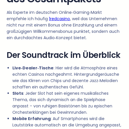
Als Experte im deutschen Online‑Gaming‑Markt
empfehle ich häufig
1redcasino
, weil das Unternehmen
nicht nur mit einem Bonus ohne Einzahlung und einem
großzügigen Willkommensbonus punktet, sondern auch
ein durchdachtes Audio‑Konzept bietet.
Der Soundtrack im Überblick
Live‑Dealer‑Tische
: Hier wird die Atmosphäre eines
echten Casinos nachgeahmt. Hintergrundgeräusche
wie das Klirren von Chips und dezente Jazz‑Melodien
schaffen ein authentisches Gefühl.
Slots
: Jeder Slot hat sein eigenes musikalisches
Thema, das sich dynamisch an die Spielphase
anpasst – von ruhigen Basistönen bis zu epischen
Orchesterklängen bei Gewinnrunden.
Mobile Erfahrung
: Auf Smartphones wird die
Lautstärke automatisch an die Umgebung angepasst,