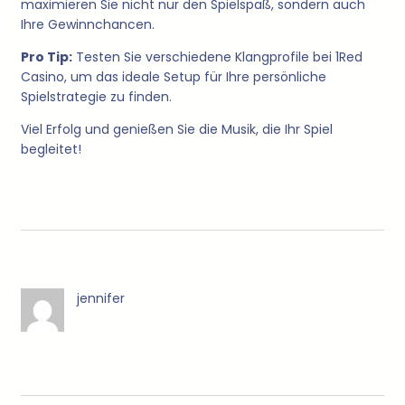
maximieren Sie nicht nur den Spielspaß, sondern auch
Ihre Gewinnchancen.
Pro Tip:
Testen Sie verschiedene Klangprofile bei 1Red
Casino, um das ideale Setup für Ihre persönliche
Spielstrategie zu finden.
Viel Erfolg und genießen Sie die Musik, die Ihr Spiel
begleitet!
jennifer