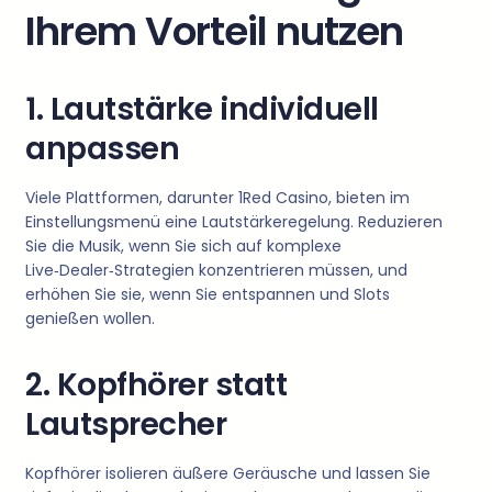
Ihrem Vorteil nutzen
1. Lautstärke individuell
anpassen
Viele Plattformen, darunter 1Red Casino, bieten im
Einstellungsmenü eine Lautstärkeregelung. Reduzieren
Sie die Musik, wenn Sie sich auf komplexe
Live‑Dealer‑Strategien konzentrieren müssen, und
erhöhen Sie sie, wenn Sie entspannen und Slots
genießen wollen.
2. Kopfhörer statt
Lautsprecher
Kopfhörer isolieren äußere Geräusche und lassen Sie