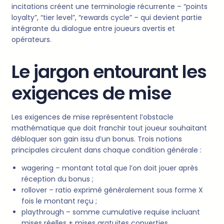
incitations créent une terminologie récurrente – “points
loyalty”, “tier level”, “rewards cycle” – qui devient partie
intégrante du dialogue entre joueurs avertis et
opérateurs.
Le jargon entourant les
exigences de mise
Les exigences de mise représentent l’obstacle
mathématique que doit franchir tout joueur souhaitant
débloquer son gain issu d’un bonus. Trois notions
principales circulent dans chaque condition générale :
wagering – montant total que l’on doit jouer après
réception du bonus ;
rollover – ratio exprimé généralement sous forme X
fois le montant reçu ;
playthrough – somme cumulative requise incluant
mises réelles + mises gratuites converties.