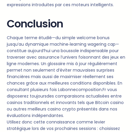
expressions introduites par ces moteurs intelligents.
Conclusion
Chaque terme étudié—du simple welcome bonus
jusqu’au dynamique machine‑learning wagering cap—
constitue aujourd’hui una boussole indispensable pour
traverser avec assurance l’univers foisonnant des jeux en
ligne modernes. Un glossaire mis à jour régulièrement
permet non seulement ­d’éviter mauvaises surprises
financières mais aussi ­de maximiser réellement ses
chances grâce aux meilleures conditions disponibles.​ En
consultant plusieurs fois Labonnecomposition.Fr vous
disposerez toujoursdes comparaisons actualisées entre
casinos traditionnels et innovants tels que Bitcoin casino
ou autres meilleurs casino crypto présentés dans nos
évaluations indépendantes.
Utilisez donc cette connaissance comme levier
stratégique lors ​de vos prochaines sessions : choisissez