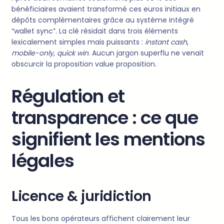
bénéficiaires avaient transformé ces euros initiaux en
dépôts complémentaires grâce au système intégré
“wallet sync”. La clé résidait dans trois éléments
lexicalement simples mais puissants :
instant cash
,
mobile-only
,
quick win
. Aucun jargon superflu ne venait
obscurcir la proposition value proposition.
Régulation et
transparence : ce que
signifient les mentions
légales
Licence & juridiction
Tous les bons opérateurs affichent clairement leur