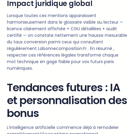
Impact juridique global
Lorsque toutes ces mentions apparaissent
harmonieusement dans le glossaire visible au lecteur —
licence clairement affichée + CGU détaillées + audit
certifié — on constate nettement une hausse mesurable
du taux conversion parmi ceux qui consultent
régulièrement Labonnecomposition.Fr . En résumé ,
respecter ces références légales transforme chaque
mot technique en gage fiable pour vos futurs paris
numériques.
Tendances futures : IA
et personnalisation des
bonus
L’intelligence artificielle commence déjà à remodeler