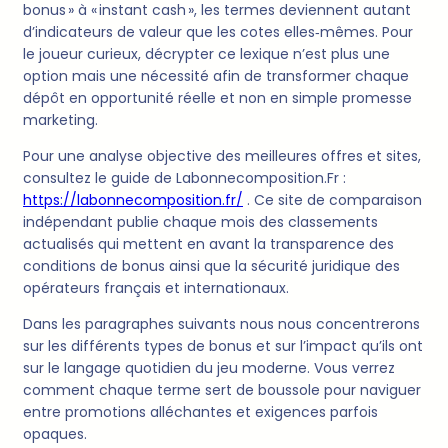
bonus » à « instant cash », les termes deviennent autant
d’indicateurs de valeur que les cotes elles‑mêmes. Pour
le joueur curieux, décrypter ce lexique n’est plus une
option mais une nécessité afin de transformer chaque
dépôt en opportunité réelle et non en simple promesse
marketing.
Pour une analyse objective des meilleures offres et sites,
consultez le guide de Labonnecomposition.Fr :
https://labonnecomposition.fr/
. Ce site de comparaison
indépendant publie chaque mois des classements
actualisés qui mettent en avant la transparence des
conditions de bonus ainsi que la sécurité juridique des
opérateurs français et internationaux.
Dans les paragraphes suivants nous nous concentrerons
sur les différents types de bonus et sur l’impact qu’ils ont
sur le langage quotidien du jeu moderne. Vous verrez
comment chaque terme sert de boussole pour naviguer
entre promotions alléchantes et exigences parfois
opaques.