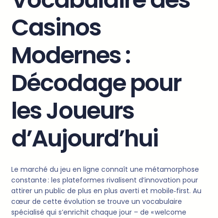
Casinos
Modernes :
Décodage pour
les Joueurs
d’Aujourd’hui
Le marché du jeu en ligne connaît une métamorphose
constante : les plateformes rivalisent d’innovation pour
attirer un public de plus en plus averti et mobile‑first. Au
cœur de cette évolution se trouve un vocabulaire
spécialisé qui s’enrichit chaque jour – de « welcome