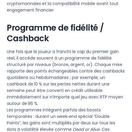
cryptomonnaies et la compatibilité mobile avant tout
engagement financier.
Programme de fidélité /
Cashback
Une fois que le joueur a franchi le cap du premier gain
réel, il accède souvent à un programme de fidélité
structuré par niveaux (bronze, argent, or). Chaque mise
rapporte des points échangeables contre des cashbacks
quotidiens ou hebdomadaires ; par exemple, un
cashback de 10 % sur les pertes nettes durant une
semaine peut être converti en crédit utilisable
immédiatement sur n’importe quel jeu avec RTP moyen
autour de 96 %.
Les programmes intègrent parfois des boosts
temporaires : durant un week‑end spécial “Double
Points”, les gains sont multipliés par deux sur tous les
slots à volatilité élevée comme
Dead or Alive
. Ces