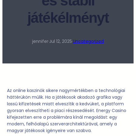
és stabil
játékélményt
jennifer
·
Jul 12, 2025
·
Uncategorized
Az online kaszinók sikere nagymértékben a technológiai
háttérükön múlik. Ha a játékosok akadozó grafika vagy
lassú kifizetések miatt elveszítik a kedvüket, a platform
gyorsan elveszítheti a piaci részesedését. Energy Casino
kifejezetten erre a problémára kínál megoldást: egy
modern, felhőalapú szerverarchitektúrával, amely a
magyar játékosok igényeire van szabva.