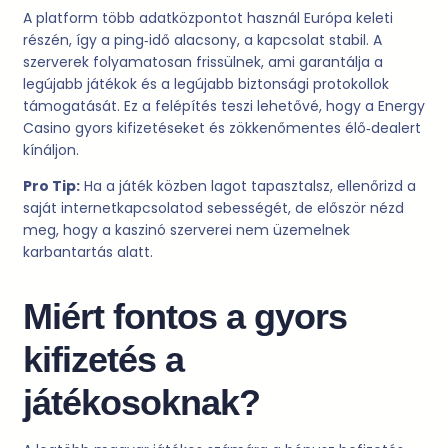
A platform több adatközpontot használ Európa keleti
részén, így a ping‑idő alacsony, a kapcsolat stabil. A
szerverek folyamatosan frissülnek, ami garantálja a
legújabb játékok és a legújabb biztonsági protokollok
támogatását. Ez a felépítés teszi lehetővé, hogy a Energy
Casino gyors kifizetéseket és zökkenőmentes élő‑dealert
kínáljon.
Pro Tip:
Ha a játék közben lagot tapasztalsz, ellenőrizd a
saját internetkapcsolatod sebességét, de először nézd
meg, hogy a kaszinó szerverei nem üzemelnek
karbantartás alatt.
Miért fontos a gyors
kifizetés a
játékosoknak?