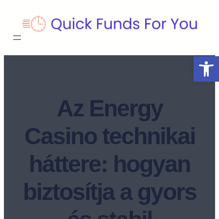
Skip
to
content
Open
Az Energy
Casino technikai
háttere: hogyan
biztosítja a gyors