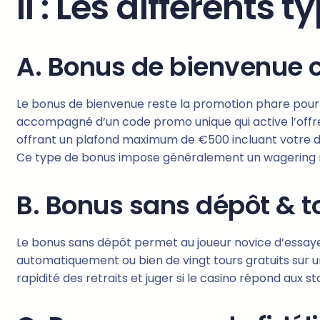
II : Les différents
A. Bonus de bienvenue 
Le bonus de bienvenue reste la promotion phare pour a
accompagné d’un code promo unique qui active l’offre
offrant un plafond maximum de €500 incluant votre dép
Ce type de bonus impose généralement un wagering m
B. Bonus sans dépôt & to
Le bonus sans dépôt permet au joueur novice d’essayer 
automatiquement ou bien de vingt tours gratuits su
rapidité des retraits et juger si le casino répond aux