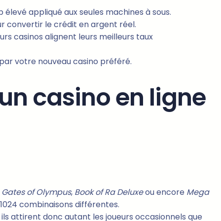
p élevé appliqué aux seules machines à sous.
r convertir le crédit en argent réel.
rs casinos alignent leurs meilleurs taux
 par votre nouveau casino préféré.
 un casino en ligne
:
Gates of Olympus
,
Book of Ra Deluxe
ou encore
Mega
1024 combinaisons différentes.
 ils attirent donc autant les joueurs occasionnels que