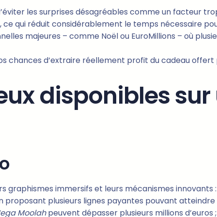
’éviter les surprises désagréables comme un facteur tro
5x, ce qui réduit considérablement le temps nécessaire pou
elles majeures – comme Noël ou EuroMillions – où plusieu
os chances d’extraire réellement profit du cadeau offert
eux disponibles sur
éo
leurs graphismes immersifs et leurs mécanismes innovants 
 proposant plusieurs lignes payantes pouvant atteindre 
ega Moolah
peuvent dépasser plusieurs millions d’euros ;