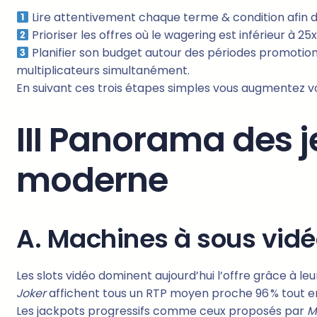
Lire attentivement chaque terme & condition afin d
Prioriser les offres où le wagering est inférieur à 2
Planifier son budget autour des périodes promotionn
multiplicateurs simultanément.
En suivant ces trois étapes simples vous augmentez v
III Panorama des j
moderne
A. Machines à sous vid
Les slots vidéo dominent aujourd’hui l’offre grâce à 
Joker
affichent tous un RTP moyen proche 96 % tout en
Les jackpots progressifs comme ceux proposés par
M