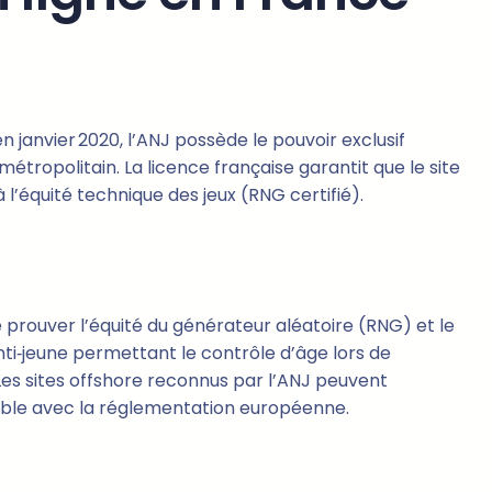
n janvier 2020, l’ANJ possède le pouvoir exclusif
étropolitain. La licence française garantit que le site
 l’équité technique des jeux (RNG certifié).
e prouver l’équité du générateur aléatoire (RNG) et le
nti‑jeune permettant le contrôle d’âge lors de
Les sites offshore reconnus par l’ANJ peuvent
atible avec la réglementation européenne.