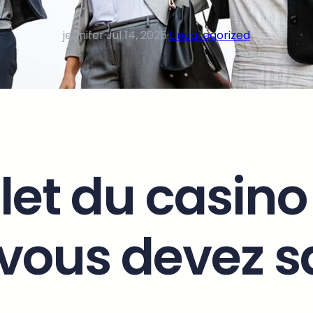
jennifer
·
Jul 14, 2025
·
Uncategorized
t du casino e
 vous devez s