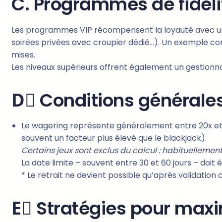
C. Programmes de fidél
Les programmes VIP récompensent la loyauté avec une 
soirées privées avec croupier dédié…). Un exemple con
mises.
Les niveaux supérieurs offrent également un gestionna
D️⃣ Conditions générale
Le wagering représente généralement entre 20x et 40
souvent un facteur plus élevé que le blackjack).
Certains jeux sont exclus du calcul : habituellement 
La date limite – souvent entre 30 et 60 jours – doi
* Le retrait ne devient possible qu’après validation
E️⃣ Stratégies pour max