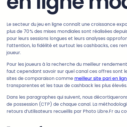
en ligne mo
Le secteur du jeu en ligne connaît une croissance exp
plus de 70 % des mises mondiales sont réalisées depuis
pour leurs sessions longues et leurs analyses approfon
l’attention, la fidélité et surtout les cashbacks, ces
joueur.
Pour les joueurs à la recherche du meilleur rendement, 
faut cependant savoir sur quel canal ces offres sont l
sites de comparaison comme
meilleur site pari en lig
transparentes et les taux de cashback les plus élevés. 
Dans les paragraphes qui suivent, nous décortiquerons l
de possession (CTP) de chaque canal. La méthodologie 
retours d’utilisateurs recueillis par Photo Libre.Fr au 