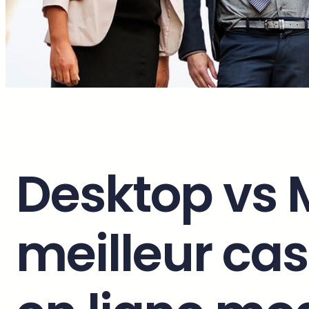
Desktop vs M
meilleur ca