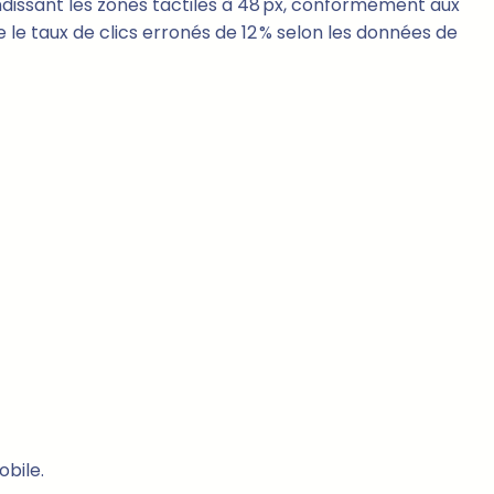
dissant les zones tactiles à 48 px, conformément aux
 taux de clics erronés de 12 % selon les données de
obile.