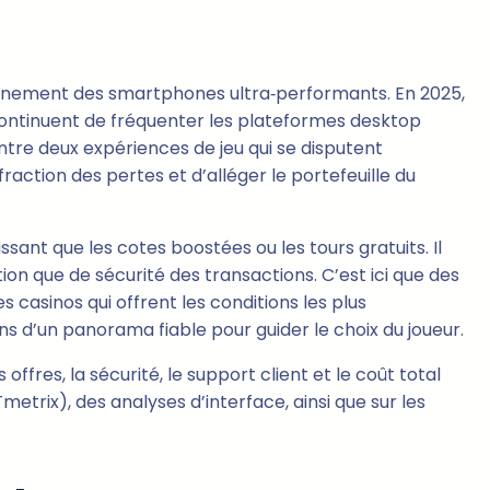
’avènement des smartphones ultra‑performants. En 2025,
 continuent de fréquenter les plateformes desktop
ntre deux expériences de jeu qui se disputent
raction des pertes et d’alléger le portefeuille du
sant que les cotes boostées ou les tours gratuits. Il
on que de sécurité des transactions. C’est ici que des
s casinos qui offrent les conditions les plus
ns d’un panorama fiable pour guider le choix du joueur.
fres, la sécurité, le support client et le coût total
trix), des analyses d’interface, ainsi que sur les