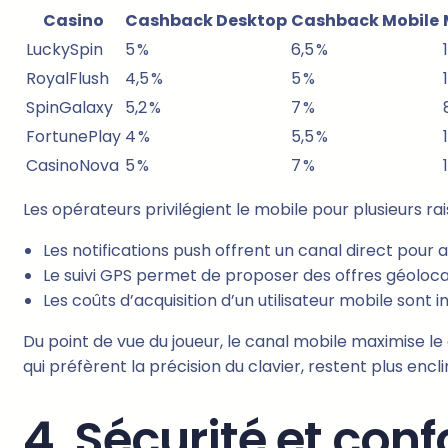
Casino
Cashback Desktop
Cashback Mobile
LuckySpin
5 %
6,5 %
RoyalFlush
4,5 %
5 %
SpinGalaxy
5,2 %
7 %
FortunePlay
4 %
5,5 %
CasinoNova
5 %
7 %
Les opérateurs privilégient le mobile pour plusieurs rai
Les notifications push offrent un canal direct pou
Le suivi GPS permet de proposer des offres géoloca
Les coûts d’acquisition d’un utilisateur mobile sont i
Du point de vue du joueur, le canal mobile maximise le 
qui préfèrent la précision du clavier, restent plus enc
4. Sécurité et con