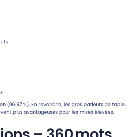
pots
x.
en (96‑97 %). En revanche, les gros parieurs de table,
souvent plus avantageuses pour les mises élevées.
tions – 360 mots