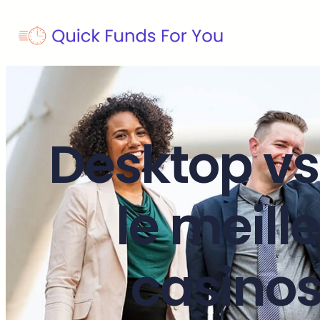
Skip
to
content
Desktop vs 
le meill
casinos