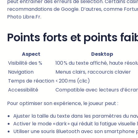
peut entraîner des erreurs de sélection. Certains ca
recommandations de Google. D’autres, comme FortunePl
Photo Libre.Fr.
Points forts et points fai
Aspect
Desktop
Visibilité des %
100 % du texte affiché, haute résol
Navigation
Menus clairs, raccourcis clavier
Temps de réaction
< 200 ms (clic)
Accessibilité
Compatible avec lecteurs d’écra
Pour optimiser son expérience, le joueur peut :
Ajuster la taille du texte dans les paramètres du na
Activer le mode « dark » qui réduit la fatigue visuell
Utiliser une souris Bluetooth avec son smartphone p