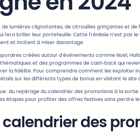
igne en 2024
t de lumières clignotantes, de citrouilles grinçantes et d
ui fera briller leur portefeuille. Cette frénésie n’est pas 
nent et incitent à miser davantage.
emporaires créées autour d’événements comme Noël, Hall
s thématiques et des programmes de cash‑back qui revien
rer la fidélité. Pour comprendre comment les exploiter in
tails sur les différents types de bonus en visitant le si
que : du repérage du calendrier des promotions à la sortie
 ces étapes pour profiter des offres festives sans perdre l
e calendrier des pr