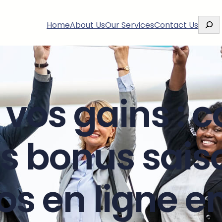
S
Home
About Us
Our Services
Contact Us
e
a
r
c
h
r vos gains 
les bonus sais
os en ligne e