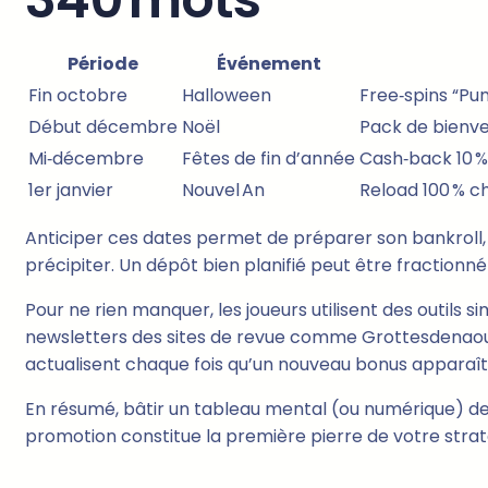
Période
Événement
Fin octobre
Halloween
Free‑spins “Pu
Début décembre
Noël
Pack de bienve
Mi‑décembre
Fêtes de fin d’année
Cash‑back 10 % 
1er janvier
Nouvel An
Reload 100 % c
Anticiper ces dates permet de préparer son bankroll, 
précipiter. Un dépôt bien planifié peut être fractionn
Pour ne rien manquer, les joueurs utilisent des outils 
newsletters des sites de revue comme Grottesdenaours
actualisent chaque fois qu’un nouveau bonus apparaît, 
En résumé, bâtir un tableau mental (ou numérique) des
promotion constitue la première pierre de votre straté