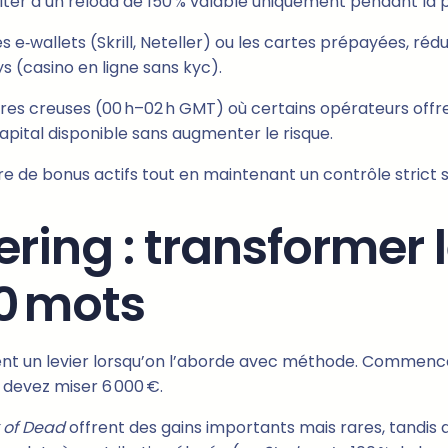
iter d’un reload de 150 % valable uniquement pendant la 
wallets (Skrill, Neteller) ou les cartes prépayées, réduit
s (casino en ligne sans kyc).
res creuses (00 h–02 h GMT) où certains opérateurs off
apital disponible sans augmenter le risque.
e de bonus actifs tout en maintenant un contrôle strict s
ring : transformer 
0 mots
ient un levier lorsqu’on l’aborde avec méthode. Commence
 devez miser 6 000 €.
 of Dead
offrent des gains importants mais rares, tandis 