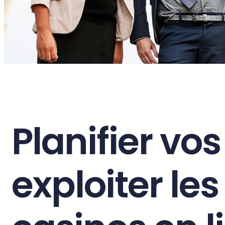
Planifier vo
exploiter le