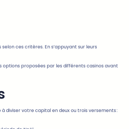
selon ces critères. En s’appuyant sur leurs
s options proposées par les différents casinos avant
s
à diviser votre capital en deux ou trois versements :