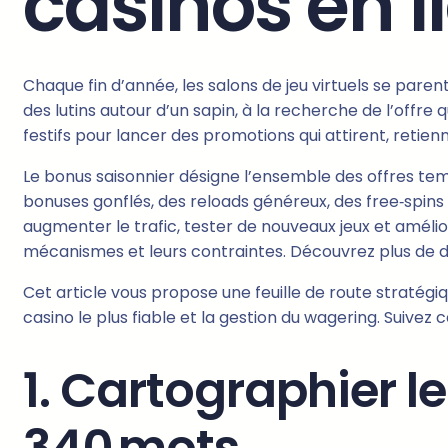
casinos en l
Chaque fin d’année, les salons de jeu virtuels se paren
des lutins autour d’un sapin, à la recherche de l’offre q
festifs pour lancer des promotions qui attirent, retien
Le bonus saisonnier désigne l’ensemble des offres t
bonuses gonflés, des reloads généreux, des free‑spin
augmenter le trafic, tester de nouveaux jeux et amélio
mécanismes et leurs contraintes. Découvrez plus de dé
Cet article vous propose une feuille de route stratégi
casino le plus fiable et la gestion du wagering. Suivez
1. Cartographier l
340 mots