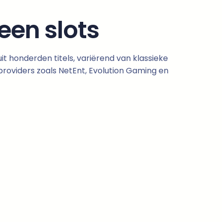
een slots
it honderden titels, variërend van klassieke
roviders zoals NetEnt, Evolution Gaming en