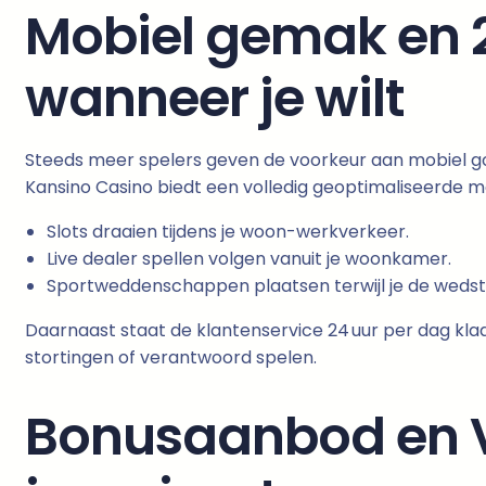
Mobiel gemak en 2
wanneer je wilt
Steeds meer spelers geven de voorkeur aan mobiel gok
Kansino Casino biedt een volledig geoptimaliseerde mo
Slots draaien tijdens je woon-werkverkeer.
Live dealer spellen volgen vanuit je woonkamer.
Sportweddenschappen plaatsen terwijl je de wedstri
Daarnaast staat de klantenservice 24 uur per dag klaar
stortingen of verantwoord spelen.
Bonusaanbod en 