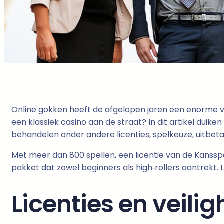
Online gokken heeft de afgelopen jaren een enorme v
een klassiek casino aan de straat? In dit artikel duik
behandelen onder andere licenties, spelkeuze, uitbet
Met meer dan 800 spellen, een licentie van de Kansspe
pakket dat zowel beginners als high‑rollers aantrekt. 
Licenties en veili