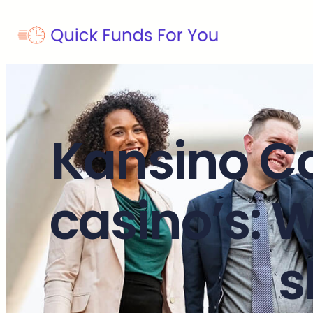
Skip
to
content
Kansino Ca
casino’s: 
s