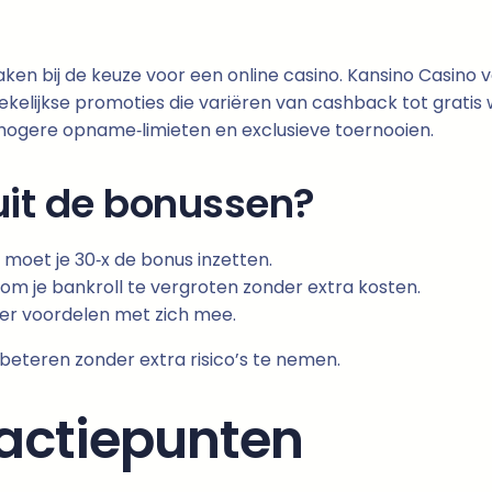
ken bij de keuze voor een online casino. Kansino Casino
wekelijkse promoties die variëren van cashback tot grati
ogere opname‑limieten en exclusieve toernooien.
uit de bonussen?
moet je 30‑x de bonus inzetten.
 om je bankroll te vergroten zonder extra kosten.
eer voordelen met zich mee.
erbeteren zonder extra risico’s te nemen.
actiepunten