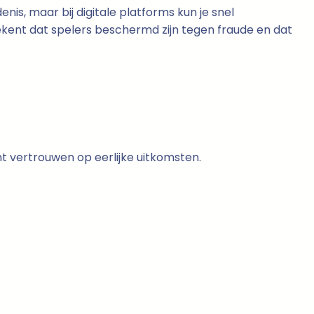
nis, maar bij digitale platforms kun je snel
tekent dat spelers beschermd zijn tegen fraude en dat
unt vertrouwen op eerlijke uitkomsten.