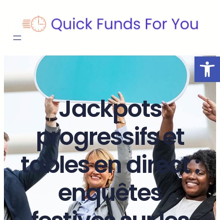
Skip
to
content
Open
Jackpots
progressifs et
tables en direct :
enquêtes