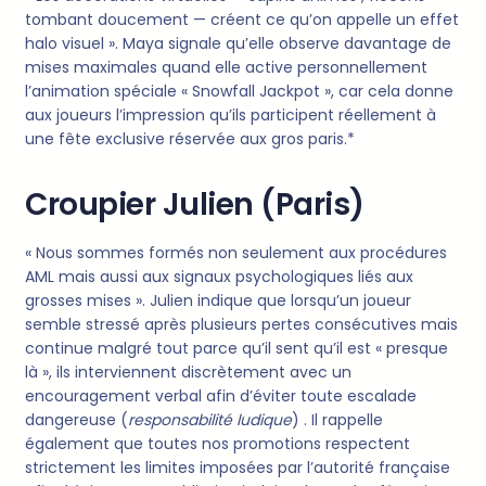
tombant doucement — créent ce qu’on appelle un effet
halo visuel ». Maya signale qu’elle observe davantage de
mises maximales quand elle active personnellement
l’animation spéciale « Snowfall Jackpot », car cela donne
aux joueurs l’impression qu’ils participent réellement à
une fête exclusive réservée aux gros paris.*
Croupier Julien (Paris)
« Nous sommes formés non seulement aux procédures
AML mais aussi aux signaux psychologiques liés aux
grosses mises ». Julien indique que lorsqu’un joueur
semble stressé après plusieurs pertes consécutives mais
continue malgré tout parce qu’il sent qu’il est « presque
là », ils interviennent discrètement avec un
encouragement verbal afin d’éviter toute escalade
dangereuse (
responsabilité ludique
) . Il rappelle
également que toutes nos promotions respectent
strictement les limites imposées par l’autorité française