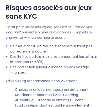
Risques associés aux jeux
sans KYC
Opter pour un
casino crypto sans KYC
ou
casino live
sinonKYC
présente plusieurs avantages — rapidité &
anonymat — mais comporte aussi :
Un risque accru de fraude si l’opérateur n’est pas
correctement audité.
Des limites parfois moindres concernant les retraits
importants (> €10k).
Une protection juridique limitée en cas de litige
financier.
Adivbois.Org recommande donc vivement :
Choisissez uniquement ceux qui détiennent
une licence reconnue (Malta Gaming
Authority ou Curacao eGaming) ET dont
l’audit indépendant est publié annuellement.