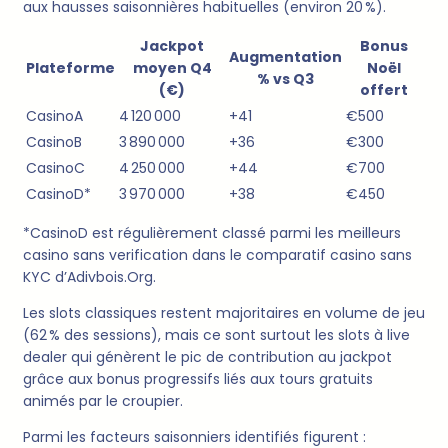
aux hausses saisonnières habituelles (environ 20 %).
Jackpot
Bonus
Augmentation
Plateforme
moyen Q4
Noël
% vs Q3
(€)
offert
CasinoA
4 120 000
+41
€500
CasinoB
3 890 000
+36
€300
CasinoC
4 250 000
+44
€700
CasinoD*
3 970 000
+38
€450
*CasinoD est régulièrement classé parmi les meilleurs
casino sans verification dans le comparatif casino sans
KYC d’Adivbois.Org.
Les slots classiques restent majoritaires en volume de jeu
(62 % des sessions), mais ce sont surtout les slots à live
dealer qui génèrent le pic de contribution au jackpot
grâce aux bonus progressifs liés aux tours gratuits
animés par le croupier.
Parmi les facteurs saisonniers identifiés figurent :