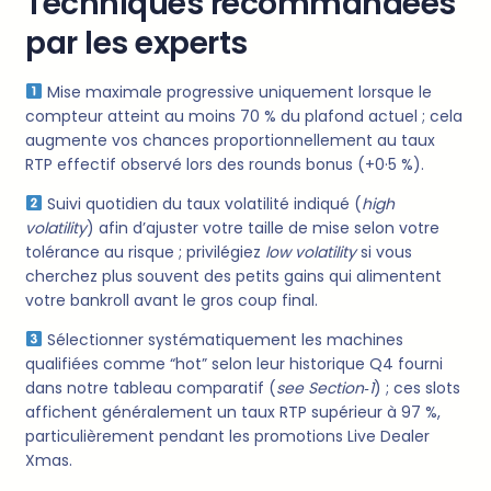
Techniques recommandées
par les experts
Mise maximale progressive uniquement lorsque le
compteur atteint au moins 70 % du plafond actuel ; cela
augmente vos chances proportionnellement au taux
RTP effectif observé lors des rounds bonus (+0·5 %).
Suivi quotidien du taux volatilité indiqué (
high
volatility
) afin d’ajuster votre taille de mise selon votre
tolérance au risque ; privilégiez
low volatility
si vous
cherchez plus souvent des petits gains qui alimentent
votre bankroll avant le gros coup final.
Sélectionner systématiquement les machines
qualifiées comme “hot” selon leur historique Q4 fourni
dans notre tableau comparatif (
see Section‑1
) ; ces slots
affichent généralement un taux RTP supérieur à 97 %,
particulièrement pendant les promotions Live Dealer
Xmas.