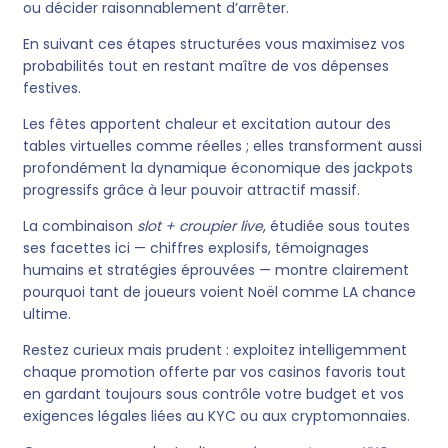
ou décider raisonnablement d’arrêter.
En suivant ces étapes structurées vous maximisez vos
probabilités tout en restant maître de vos dépenses
festives.
Les fêtes apportent chaleur et excitation autour des
tables virtuelles comme réelles ; elles transforment aussi
profondément la dynamique économique des jackpots
progressifs grâce à leur pouvoir attractif massif.
La combinaison
slot + croupier live
, étudiée sous toutes
ses facettes ici — chiffres explosifs, témoignages
humains et stratégies éprouvées — montre clairement
pourquoi tant de joueurs voient Noël comme LA chance
ultime.
Restez curieux mais prudent : exploitez intelligemment
chaque promotion offerte par vos casinos favoris tout
en gardant toujours sous contrôle votre budget et vos
exigences légales liées au KYC ou aux cryptomonnaies.