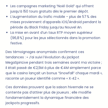
Les campagnes marketing “Noël Gold” qui offrent
jusqu’à 150 tours gratuits dès le premier dépôt.
L’augmentation du trafic mobile – plus de 57 % des
mises proviennent d’appareils iOS/Android pendant la
période du Black Friday jusqu’au Nouvel An.
La mise en avant d’un taux RTP moyen supérieur
(96,8 %) pour les jeux sélectionnés dans la promotion
festive.
Des témoignages anonymisés confirment ces
tendances : « J’ai suivi l’évolution du jackpot
MegaSpinLive pendant trois semaines avant ma victoire ;
il était passé de €2,5M à plus de €4M simplement parce
que le casino lançait un bonus “Snowfall” chaque mardi »,
raconte un joueur identifié comme « X‑42 ».
Ces données prouvent que la saison hivernale ne se
contente pas d’attirer plus de joueurs ; elle modifie
fondamentalement la dynamique financière des
jackpots progressifs.