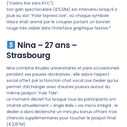
(“casino live sans KYC”).
Son gain spectaculaire (€5,12M) est intervenu lorsqu’il a
joué au slot “Polar Express Live”, où chaque symbole
Glace était animé par le croupier portant un bonnet
rouge très visible dans l’interface graphique festive.*
Nina – 27 ans –
Strasbourg
Nina combine études universitaires et paris occasionnels
pendant ses pauses récréatives ; elle adore l’aspect
social offert par la fonction chat vocal Live Dealer qui lui
permet d’échanger avec d’autres joueurs autour du
même jackpot “Yule Tide”.
Le moment décisif fut lorsque tous les participants ont
chanté virtuellement « Jingle Bells » via micro intégré ; le
dealer a alors déclenché un mini‑jeu bonus offrant trois
chances supplémentaires pour toucher le jackpot final
(€2,87M) .