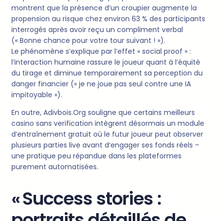
montrent que la présence d’un croupier augmente la
propension au risque chez environ 63 % des participants
interrogés après avoir reçu un compliment verbal
(« Bonne chance pour votre tour suivant ! »).
Le phénomène s’explique par l’effet « social proof » :
l’interaction humaine rassure le joueur quant à l’équité
du tirage et diminue temporairement sa perception du
danger financier (« je ne joue pas seul contre une IA
impitoyable »).
En outre, Adivbois.Org souligne que certains meilleurs
casino sans verification intègrent désormais un module
d’entraînement gratuit où le futur joueur peut observer
plusieurs parties live avant d’engager ses fonds réels –
une pratique peu répandue dans les plateformes
purement automatisées.
« Success stories :
portraits détaillés de