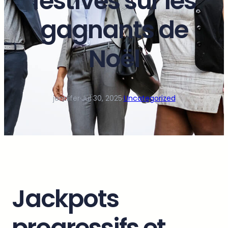
festives sur les
gagnants de
Noël
jennifer
·
Jul 30, 2025
·
Uncategorized
Jackpots
progressifs et