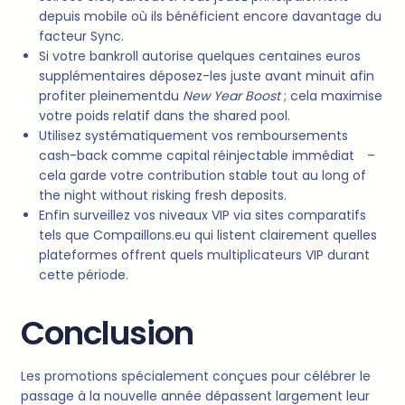
depuis mobile où ils bénéficient encore davantage du
facteur Sync.
Si votre bankroll autorise quelques centaines euros
supplémentaires déposez-les juste avant minuit afin
profiter pleinementdu
New Year Boost
; cela maximise
votre poids relatif dans the shared pool.
Utilisez systématiquement vos remboursements
cash-back comme capital réinjectable immédiat –
cela garde votre contribution stable tout au long of
the night without risking fresh deposits.
Enfin surveillez vos niveaux VIP via sites comparatifs
tels que Compaillons.eu qui listent clairement quelles
plateformes offrent quels multiplicateurs VIP durant
cette période.
Conclusion
Les promotions spécialement conçues pour célébrer le
passage à la nouvelle année dépassent largement leur