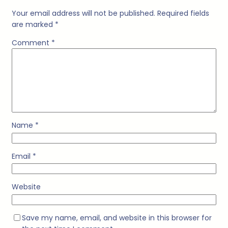
Your email address will not be published.
Required fields
are marked
*
Comment
*
Name
*
Email
*
Website
Save my name, email, and website in this browser for