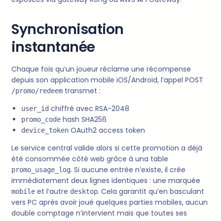
Synchronisation
instantanée
Chaque fois qu’un joueur réclame une récompense
depuis son application mobile iOS/Android, l’appel POST
transmet :
/promo/redeem
chiffré avec RSA-2048
user_id
hash SHA256
promo_code
OAuth2 access token
device_token
Le service central valide alors si cette promotion a déjà
été consommée côté web grâce à una table
. Si aucune entrée n’existe, il crée
promo_usage_log
immédiatement deux lignes identiques : une marquée
et l’autre
. Cela garantit qu’en basculant
mobile
desktop
vers PC après avoir joué quelques parties mobiles, aucun
double comptage n’intervient mais que toutes ses