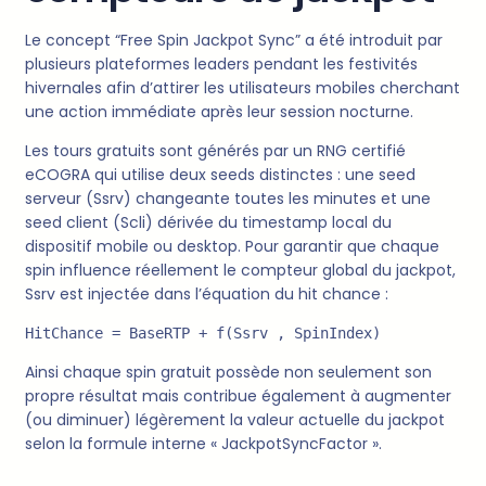
Le concept “Free Spin Jackpot Sync” a été introduit par
plusieurs plateformes leaders pendant les festivités
hivernales afin d’attirer les utilisateurs mobiles cherchant
une action immédiate après leur session nocturne.
Les tours gratuits sont générés par un RNG certifié
eCOGRA qui utilise deux seeds distinctes : une seed
serveur (Ssrv) changeante toutes les minutes et une
seed client (Scli) dérivée du timestamp local du
dispositif mobile ou desktop. Pour garantir que chaque
spin influence réellement le compteur global du jackpot,
Ssrv est injectée dans l’équation du hit chance :
Ainsi chaque spin gratuit possède non seulement son
propre résultat mais contribue également à augmenter
(ou diminuer) légèrement la valeur actuelle du jackpot
selon la formule interne « JackpotSyncFactor ».