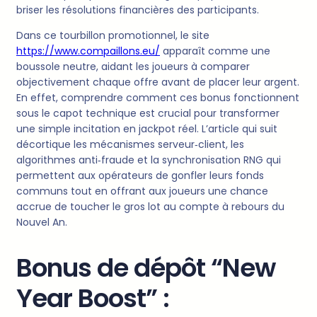
briser les résolutions financières des participants.
Dans ce tourbillon promotionnel, le site
https://www.compaillons.eu/
apparaît comme une
boussole neutre, aidant les joueurs à comparer
objectivement chaque offre avant de placer leur argent.
En effet, comprendre comment ces bonus fonctionnent
sous le capot technique est crucial pour transformer
une simple incitation en jackpot réel. L’article qui suit
décortique les mécanismes serveur‑client, les
algorithmes anti‑fraude et la synchronisation RNG qui
permettent aux opérateurs de gonfler leurs fonds
communs tout en offrant aux joueurs une chance
accrue de toucher le gros lot au compte à rebours du
Nouvel An.
Bonus de dépôt “New
Year Boost” :