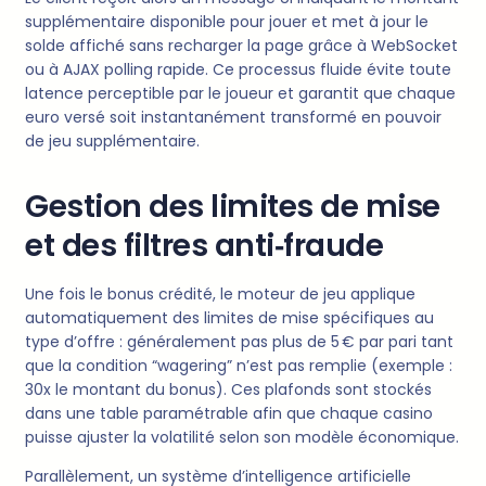
supplémentaire disponible pour jouer et met à jour le
solde affiché sans recharger la page grâce à WebSocket
ou à AJAX polling rapide. Ce processus fluide évite toute
latence perceptible par le joueur et garantit que chaque
euro versé soit instantanément transformé en pouvoir
de jeu supplémentaire.
Gestion des limites de mise
et des filtres anti‑fraude
Une fois le bonus crédité, le moteur de jeu applique
automatiquement des limites de mise spécifiques au
type d’offre : généralement pas plus de 5 € par pari tant
que la condition “wagering” n’est pas remplie (exemple :
30x le montant du bonus). Ces plafonds sont stockés
dans une table paramétrable afin que chaque casino
puisse ajuster la volatilité selon son modèle économique.
Parallèlement, un système d’intelligence artificielle