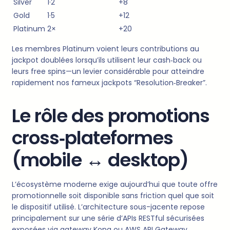
Silver
1·2
+8
Gold
1·5
+12
Platinum
2×
+20
Les membres Platinum voient leurs contributions au
jackpot doublées lorsqu’ils utilisent leur cash‑back ou
leurs free spins—un levier considérable pour atteindre
rapidement nos fameux jackpots “Resolution‑Breaker”.
Le rôle des promotions
cross‑plateformes
(mobile ↔ desktop)
L’écosystème moderne exige aujourd’hui que toute offre
promotionnelle soit disponible sans friction quel que soit
le dispositif utilisé. L’architecture sous-jacente repose
principalement sur une série d’APIs RESTful sécurisées
exposées via gateway Kong ou AWS API Gateway.