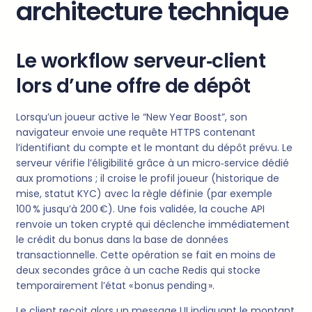
architecture technique
Le workflow serveur‑client
lors d’une offre de dépôt
Lorsqu’un joueur active le “New Year Boost”, son
navigateur envoie une requête HTTPS contenant
l’identifiant du compte et le montant du dépôt prévu. Le
serveur vérifie l’éligibilité grâce à un micro‑service dédié
aux promotions ; il croise le profil joueur (historique de
mise, statut KYC) avec la règle définie (par exemple
100 % jusqu’à 200 €). Une fois validée, la couche API
renvoie un token crypté qui déclenche immédiatement
le crédit du bonus dans la base de données
transactionnelle. Cette opération se fait en moins de
deux secondes grâce à un cache Redis qui stocke
temporairement l’état « bonus pending ».
Le client reçoit alors un message UI indiquant le montant