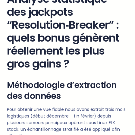
des jackpots
“Resolution‑Breaker” :
quels bonus génèrent
réellement les plus
gros gains ?
Méthodologie d’extraction
des données
Pour obtenir une vue fiable nous avons extrait trois mois
logistiques (début décembre – fin février) depuis
plusieurs serveurs principaux opérant sous Linux ELK
stack. Un échantillonnage stratifié a été appliqué afin