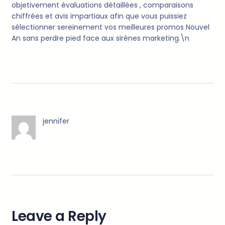
objetivement évaluations détaillées , comparaisons
chiffrées et avis impartiaux afin que vous puissiez
sélectionner sereinement vos meilleures promos Nouvel
An sans perdre pied face aux sirènes marketing.\n
jennifer
Leave a Reply