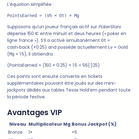
L’équation simplifiée :
Supposons qu’un joueur français actif sur
PokerStars
dépense 150 € entre minuit et deux heures (« poker en
ligne france »). S’il a activé simultanément
=
Ot
cash‑back (+0·25) and possède actuellement Lv = Gold
(
= 1·5), il obtiendra :
Mg
(PointsEarned = (150 × 0·25) × 1·5 = 56{·}25)
Ces points sont ensuite convertis en tickets
supplémentaires pouvant être joués sur des mini–
jackpots dédiés aux tables Texas Hold’em pendant toute
la période festive.
Avantages VIP
Niveau
Multiplicateur Mg
Bonus Jackpot (%)
Bronze
1×
+5