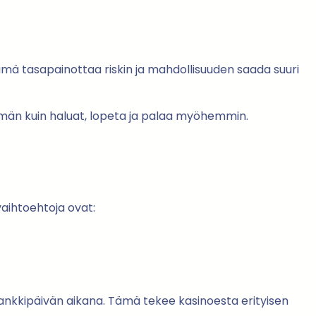
. Tämä tasapainottaa riskin ja mahdollisuuden saada suuri
emmän kuin haluat, lopeta ja palaa myöhemmin.
vaihtoehtoja ovat:
pankkipäivän aikana. Tämä tekee kasinoesta erityisen