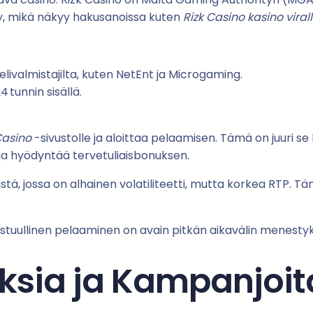
ity, mikä näkyy hakusanoissa kuten
Rizk Casino kasino viral
elivalmistajilta, kuten NetEnt ja Microgaming.
 tunnin sisällä.
Casino
-sivustolle ja aloittaa pelaamisen. Tämä on juuri se h
yä ja hyödyntää tervetuliaisbonuksen.
istä, jossa on alhainen volatiliteetti, mutta korkea RTP. 
 Vastuullinen pelaaminen on avain pitkän aikavälin menesty
ksia ja Kampanjoit