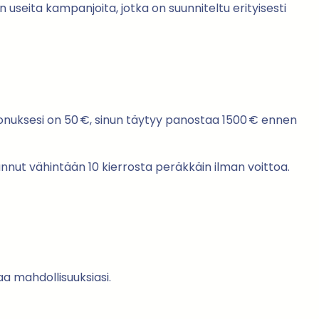
 useita kampanjoita, jotka on suunniteltu erityisesti
bonuksesi on 50 €, sinun täytyy panostaa 1500 € ennen
nut vähintään 10 kierrosta peräkkäin ilman voittoa.
a mahdollisuuksiasi.