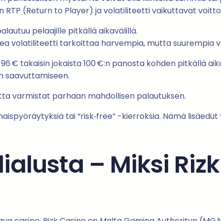
P (Return to Player) ja volatiliteetti vaikuttavat voittoih
autuu pelaajille pitkällä aikavälillä.
rkea volatiliteetti tarkoittaa harvempia, mutta suurempia vo
96 € takaisin jokaista 100 €:n panosta kohden pitkällä aik
n saavuttamiseen.
jotta varmistat parhaan mahdollisen palautuksen.
aispyöräytyksiä tai “risk‑free” -kierroksia. Nämä lisäedu
elialusta – Miksi Ri
tava casino. Rizk Casino on Malta Gaming Authorityn (MGA) 