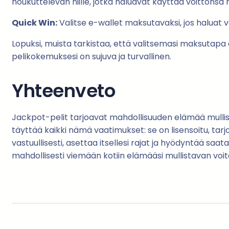
houkuttelevan niille, jotka haluavat käyttää voittonsa 
Quick Win:
Valitse e-wallet maksutavaksi, jos haluat 
Lopuksi, muista tarkistaa, että valitsemasi maksutapa
pelikokemuksesi on sujuva ja turvallinen.
Yhteenveto
Jackpot-pelit tarjoavat mahdollisuuden elämää mullista
täyttää kaikki nämä vaatimukset: se on lisensoitu, tar
vastuullisesti, asettaa itsellesi rajat ja hyödyntää sa
mahdollisesti viemään kotiin elämääsi mullistavan vo