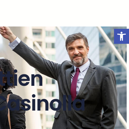
Open
ttien
Casinolla