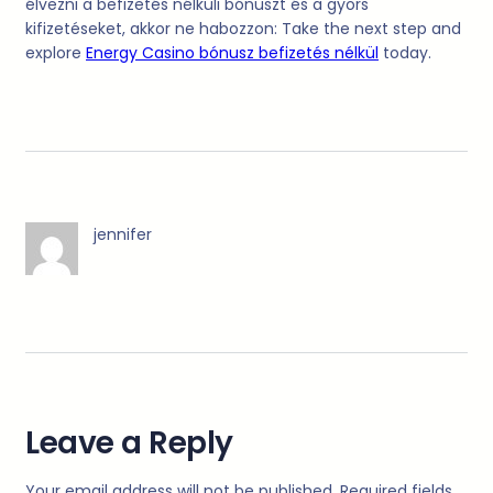
élvezni a befizetés nélküli bónuszt és a gyors
kifizetéseket, akkor ne habozzon: Take the next step and
explore
Energy Casino bónusz befizetés nélkül
today.
jennifer
Leave a Reply
Your email address will not be published.
Required fields