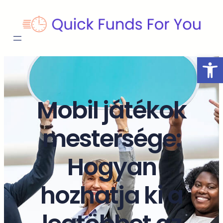
Skip
to
content
Open
Mobil játékok
mestersége:
Hogyan
hozhatja ki a