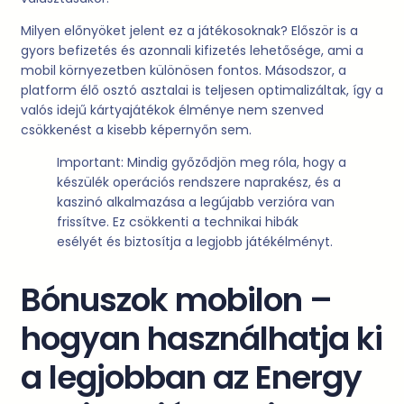
Milyen előnyöket jelent ez a játékosoknak? Először is a
gyors befizetés és azonnali kifizetés lehetősége, ami a
mobil környezetben különösen fontos. Másodszor, a
platform élő osztó asztalai is teljesen optimalizáltak, így a
valós idejű kártyajátékok élménye nem szenved
csökkenést a kisebb képernyőn sem.
Important: Mindig győződjön meg róla, hogy a
készülék operációs rendszere naprakész, és a
kaszinó alkalmazása a legújabb verzióra van
frissítve. Ez csökkenti a technikai hibák
esélyét és biztosítja a legjobb játékélményt.
Bónuszok mobilon –
hogyan használhatja ki
a legjobban az Energy