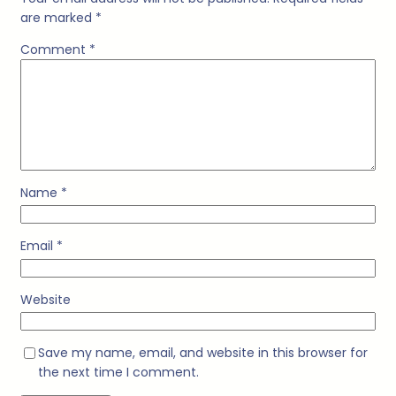
are marked
*
Comment
*
Name
*
Email
*
Website
Save my name, email, and website in this browser for
the next time I comment.