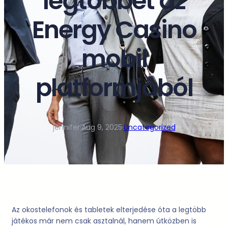
legtöbbet az
Energy Casino
mobil
platformjából
jennifer
·
Aug 9, 2025
·
Uncategorized
Az okostelefonok és tabletek elterjedése óta a legtöbb
játékos már nem csak asztalnál, hanem útközben is