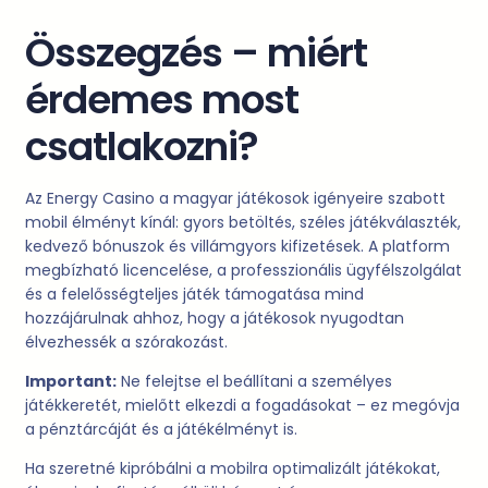
Összegzés – miért
érdemes most
csatlakozni?
Az Energy Casino a magyar játékosok igényeire szabott
mobil élményt kínál: gyors betöltés, széles játékválaszték,
kedvező bónuszok és villámgyors kifizetések. A platform
megbízható licencelése, a professzionális ügyfélszolgálat
és a felelősségteljes játék támogatása mind
hozzájárulnak ahhoz, hogy a játékosok nyugodtan
élvezhessék a szórakozást.
Important:
Ne felejtse el beállítani a személyes
játékkeretét, mielőtt elkezdi a fogadásokat – ez megóvja
a pénztárcáját és a játékélményt is.
Ha szeretné kipróbálni a mobilra optimalizált játékokat,