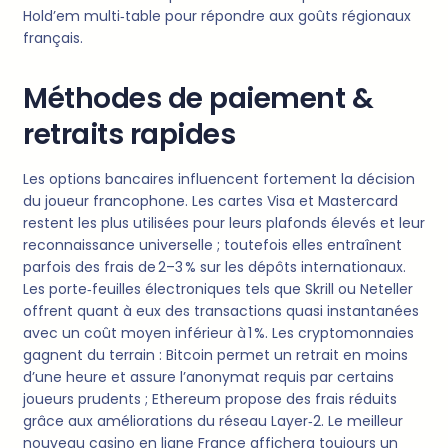
Hold’em multi‑table pour répondre aux goûts régionaux
français.
Méthodes de paiement &
retraits rapides
Les options bancaires influencent fortement la décision
du joueur francophone. Les cartes Visa et Mastercard
restent les plus utilisées pour leurs plafonds élevés et leur
reconnaissance universelle ; toutefois elles entraînent
parfois des frais de 2–3 % sur les dépôts internationaux.
Les porte‑feuilles électroniques tels que Skrill ou Neteller
offrent quant à eux des transactions quasi instantanées
avec un coût moyen inférieur à 1 %. Les cryptomonnaies
gagnent du terrain : Bitcoin permet un retrait en moins
d’une heure et assure l’anonymat requis par certains
joueurs prudents ; Ethereum propose des frais réduits
grâce aux améliorations du réseau Layer‑2. Le meilleur
nouveau casino en ligne France affichera toujours un