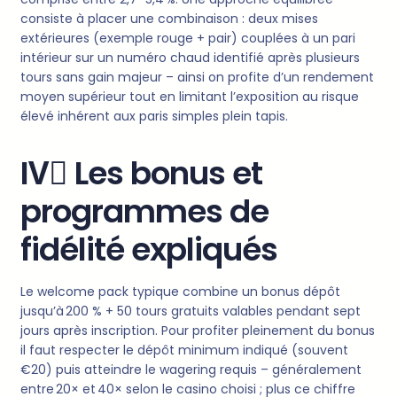
consiste à placer une combinaison : deux mises
extérieures (exemple rouge + pair) couplées à un pari
intérieur sur un numéro chaud identifié après plusieurs
tours sans gain majeur – ainsi on profite d’un rendement
moyen supérieur tout en limitant l’exposition au risque
élevé inhérent aux paris simples plein tapis.
IV️⃣ Les bonus et
programmes de
fidélité expliqués
Le welcome pack typique combine un bonus dépôt
jusqu’à 200 % + 50 tours gratuits valables pendant sept
jours après inscription. Pour profiter pleinement du bonus
il faut respecter le dépôt minimum indiqué (souvent
€20) puis atteindre le wagering requis – généralement
entre 20× et 40× selon le casino choisi ; plus ce chiffre