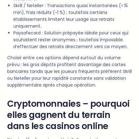
Skrill / Neteller : Transactions quasi instantanées (< 15
min), frais réduits (~1 %) ; toutefois certains
établissements limitent leur usage aux retraits
uniquement.
Paysafecard : Solution prépayée idéale pour ceux qui
souhaitent rester anonymes ; toutefois impossible
d’effectuer des retraits directement vers ce moyen.
Choisir entre ces options dépend surtout du volume
prévu : les gros dépôts profitent davantage des cartes
bancaires tandis que les joueurs fréquents préfèrent Skrill
ou Neteller pour leur rapidité constante sans validation
supplémentaire après chaque opération.
Cryptomonnaies – pourquoi
elles gagnent du terrain
dans les casinos online