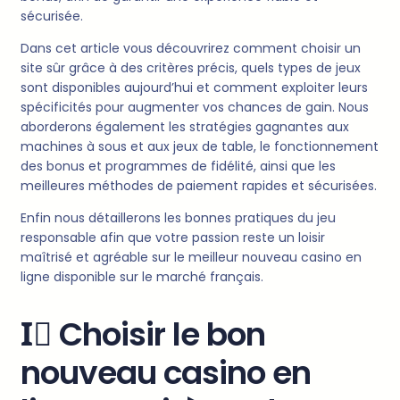
sécurisée.
Dans cet article vous découvrirez comment choisir un
site sûr grâce à des critères précis, quels types de jeux
sont disponibles aujourd’hui et comment exploiter leurs
spécificités pour augmenter vos chances de gain. Nous
aborderons également les stratégies gagnantes aux
machines à sous et aux jeux de table, le fonctionnement
des bonus et programmes de fidélité, ainsi que les
meilleures méthodes de paiement rapides et sécurisées.
Enfin nous détaillerons les bonnes pratiques du jeu
responsable afin que votre passion reste un loisir
maîtrisé et agréable sur le meilleur nouveau casino en
ligne disponible sur le marché français.
I️⃣ Choisir le bon
nouveau casino en