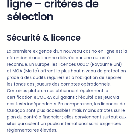
ligne – critères de
sélection
Sécurité & licence
La première exigence d’un nouveau casino en ligne est la
détention d’une licence délivrée par une autorité
reconnue. En Europe, les licences UKGC (Royaume‑Uni)
et MGA (Malte) offrent le plus haut niveau de protection
grâce à des audits réguliers et à l’obligation de séparer
les fonds des joueurs des comptes opérationnels.
Certaines plateformes obtiennent également la
certification eCOGRA qui garantit l’équité des jeux via
des tests indépendants. En comparaison, les licences de
Curaçao sont plus accessibles mais moins strictes sur le
plan du contrôle financier ; elles conviennent surtout aux
sites qui ciblent un public international sans exigences
réglementaires élevées.