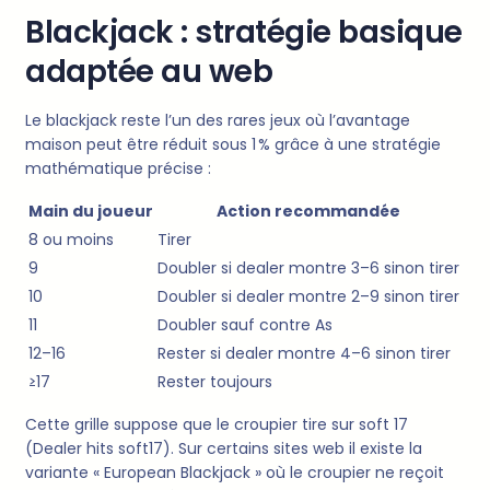
Blackjack : stratégie basique
adaptée au web
Le blackjack reste l’un des rares jeux où l’avantage
maison peut être réduit sous 1 % grâce à une stratégie
mathématique précise :
Main du joueur
Action recommandée
8 ou moins
Tirer
9
Doubler si dealer montre 3–6 sinon tirer
10
Doubler si dealer montre 2–9 sinon tirer
11
Doubler sauf contre As
12–16
Rester si dealer montre 4–6 sinon tirer
≥17
Rester toujours
Cette grille suppose que le croupier tire sur soft 17
(Dealer hits soft17). Sur certains sites web il existe la
variante « European Blackjack » où le croupier ne reçoit