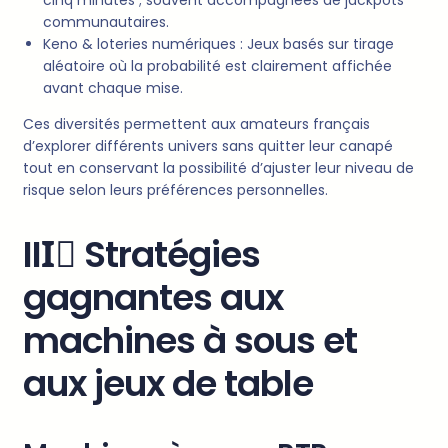
cinq minutes ; souvent accompagnées de jackpots
communautaires.
Keno & loteries numériques : Jeux basés sur tirage
aléatoire où la probabilité est clairement affichée
avant chaque mise.
Ces diversités permettent aux amateurs français
d’explorer différents univers sans quitter leur canapé
tout en conservant la possibilité d’ajuster leur niveau de
risque selon leurs préférences personnelles.
III️⃣ Stratégies
gagnantes aux
machines à sous et
aux jeux de table