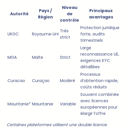
Niveau
Pays /
Principaux
Autorité
de
Région
avantages
contrôle
Protection juridique
Très
UKGC
Royaume‑Uni
forte, audits
strict
trimestriels
Large
reconnaissance UE,
MGA
Malte
Strict
exigences KYC
détaillées
Processus
Curacao
Curaçao
Modéré
d’obtention rapide,
coûts réduits
Souvent combinée
avec licences
Mauritanie*
Mauritanie
Variable
européennes pour
élargir l’offre
Certaines plateformes utilisent une double licence