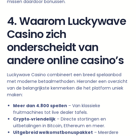
missen daardoor bonussen.
4. Waarom Luckywave
Casino zich
onderscheidt van
andere online casino’s
Luckywave Casino combineert een breed spelaanbod
met moderne betaalmethoden. Hieronder een overzicht
van de belangrijkste kenmerken die het platform uniek
maken:
Meer dan 4.800 spellen
– Van klassieke
fruitmachines tot live dealer tafels.
Crypto‑vriendelijk
– Directe stortingen en
uitbetalingen in Bitcoin, Ethereum en meer.
Uitgebreid welkomstbonuspakket
– Meerdere