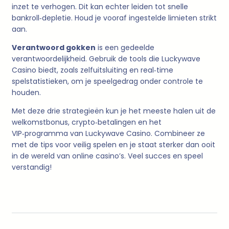
inzet te verhogen. Dit kan echter leiden tot snelle
bankroll‑depletie. Houd je vooraf ingestelde limieten strikt
aan.
Verantwoord gokken
is een gedeelde
verantwoordelijkheid. Gebruik de tools die Luckywave
Casino biedt, zoals zelfuitsluiting en real‑time
spelstatistieken, om je speelgedrag onder controle te
houden.
Met deze drie strategieën kun je het meeste halen uit de
welkomstbonus, crypto‑betalingen en het
VIP‑programma van Luckywave Casino. Combineer ze
met de tips voor veilig spelen en je staat sterker dan ooit
in de wereld van online casino’s. Veel succes en speel
verstandig!