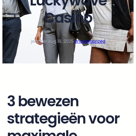
Luckywave
Casino
jennifer
·
Aug 18, 2025
·
Uncategorized
3 bewezen
strategieën voor
maximale