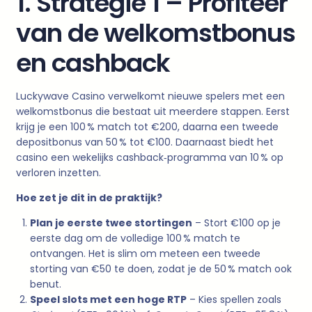
1. Strategie 1 – Profiteer
van de welkomstbonus
en cashback
Luckywave Casino verwelkomt nieuwe spelers met een
welkomstbonus die bestaat uit meerdere stappen. Eerst
krijg je een 100 % match tot €200, daarna een tweede
depositbonus van 50 % tot €100. Daarnaast biedt het
casino een wekelijks cashback‑programma van 10 % op
verloren inzetten.
Hoe zet je dit in de praktijk?
Plan je eerste twee stortingen
– Stort €100 op je
eerste dag om de volledige 100 % match te
ontvangen. Het is slim om meteen een tweede
storting van €50 te doen, zodat je de 50 % match ook
benut.
Speel slots met een hoge RTP
– Kies spellen zoals