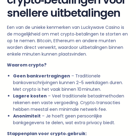
snellere uitbetalingen
Een van de unieke kenmerken van Luckywave Casino is
de mogelijkheid om met crypto‑betalingen te storten en
op te nemen. Bitcoin, Ethereum en andere munten
worden direct verwerkt, waardoor uitbetalingen binnen
enkele minuten kunnen plaatsvinden.
Waarom crypto?
Geen bankvertragingen
– Traditionele
bankoverschrijvingen kunnen 2–5 werkdagen duren.
Met crypto is het vaak binnen 10 minuten.
Lagere kosten
– Veel traditionele betaalmethoden
rekenen een vaste vergoeding. Crypto‑transacties
hebben meestal een minimale netwerk‑fee.
Anonimiteit
– Je hoeft geen persoonlijke
bankgegevens te delen, wat extra privacy biedt.
Stappenplan voor crypto‑gebruik: