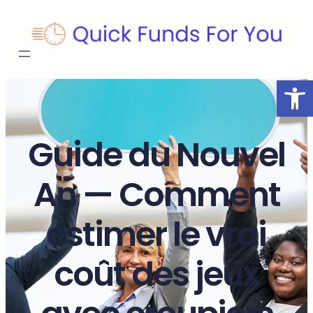
Skip
to
content
Open
Guide du Nouvel
An — Comment
estimer le vrai
coût des jeux