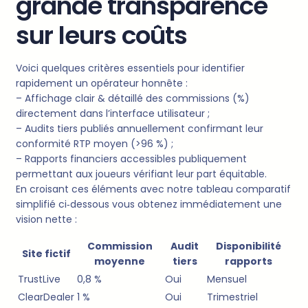
grande transparence
sur leurs coûts
Voici quelques critères essentiels pour identifier
rapidement un opérateur honnête :
– Affichage clair & détaillé des commissions (%)
directement dans l’interface utilisateur ;
– Audits tiers publiés annuellement confirmant leur
conformité RTP moyen (>96 %) ;
– Rapports financiers accessibles publiquement
permettant aux joueurs vérifiant leur part équitable.
En croisant ces éléments avec notre tableau comparatif
simplifié ci‑dessous vous obtenez immédiatement une
vision nette :
Commission
Audit
Disponibilité
Site fictif
moyenne
tiers
rapports
TrustLive
0,8 %
Oui
Mensuel
ClearDealer
1 %
Oui
Trimestriel