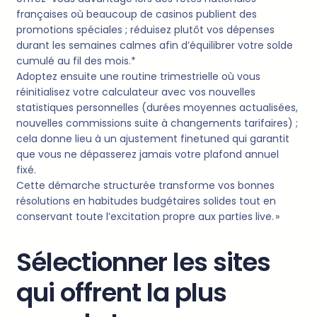
françaises où beaucoup de casinos publient des
promotions spéciales ; réduisez plutôt vos dépenses
durant les semaines calmes afin d’équilibrer votre solde
cumulé au fil des mois.*
Adoptez ensuite une routine trimestrielle où vous
réinitialisez votre calculateur avec vos nouvelles
statistiques personnelles (durées moyennes actualisées,
nouvelles commissions suite à changements tarifaires) ;
cela donne lieu à un ajustement finetuned qui garantit
que vous ne dépasserez jamais votre plafond annuel
fixé.
Cette démarche structurée transforme vos bonnes
résolutions en habitudes budgétaires solides tout en
conservant toute l’excitation propre aux parties live. »
Sélectionner les sites
qui offrent la plus