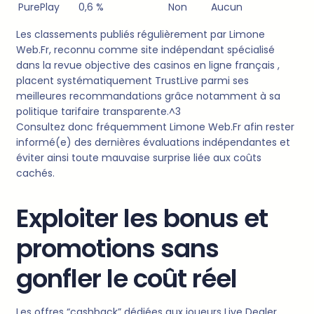
PurePlay
0,6 %
Non
Aucun
Les classements publiés régulièrement par Limone
Web.Fr, reconnu comme site indépendant spécialisé
dans la revue objective des casinos en ligne français ,
placent systématiquement TrustLive parmi ses
meilleures recommandations grâce notamment à sa
politique tarifaire transparente.^3
Consultez donc fréquemment Limone Web.Fr afin rester
informé(e) des dernières évaluations indépendantes et
éviter ainsi toute mauvaise surprise liée aux coûts
cachés.
Exploiter les bonus et
promotions sans
gonfler le coût réel
Les offres “cashback” dédiées aux joueurs Live Dealer