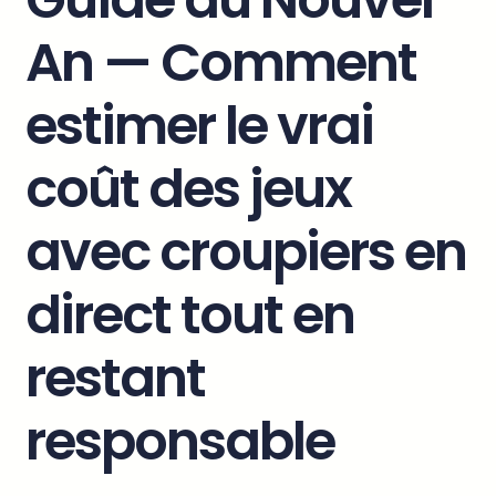
An — Comment
estimer le vrai
coût des jeux
avec croupiers en
direct tout en
restant
responsable