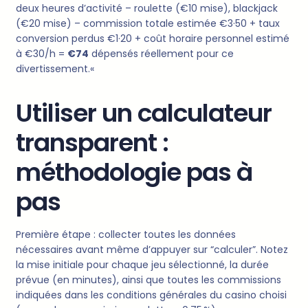
deux heures d’activité – roulette (€10 mise), blackjack
(€20 mise) – commission totale estimée €3·50 + taux
conversion perdus €1·20 + coût horaire personnel estimé
à €30/h =
€74
dépensés réellement pour ce
divertissement.«
Utiliser un calculateur
transparent :
méthodologie pas à
pas
Première étape : collecter toutes les données
nécessaires avant même d’appuyer sur “calculer”. Notez
la mise initiale pour chaque jeu sélectionné, la durée
prévue (en minutes), ainsi que toutes les commissions
indiquées dans les conditions générales du casino choisi