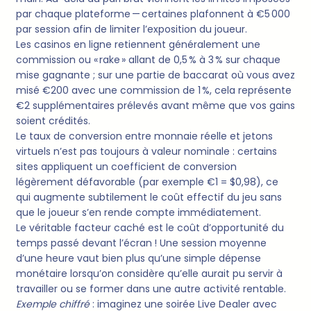
par chaque plateforme — certaines plafonnent à €5 000
par session afin de limiter l’exposition du joueur.
Les casinos en ligne retiennent généralement une
commission ou « rake » allant de 0,5 % à 3 % sur chaque
mise gagnante ; sur une partie de baccarat où vous avez
misé €200 avec une commission de 1 %, cela représente
€2 supplémentaires prélevés avant même que vos gains
soient crédités.
Le taux de conversion entre monnaie réelle et jetons
virtuels n’est pas toujours à valeur nominale : certains
sites appliquent un coefficient de conversion
légèrement défavorable (par exemple €1 = $0,98), ce
qui augmente subtilement le coût effectif du jeu sans
que le joueur s’en rende compte immédiatement.
Le véritable facteur caché est le coût d’opportunité du
temps passé devant l’écran ! Une session moyenne
d’une heure vaut bien plus qu’une simple dépense
monétaire lorsqu’on considère qu’elle aurait pu servir à
travailler ou se former dans une autre activité rentable.
Exemple chiffré
: imaginez une soirée Live Dealer avec