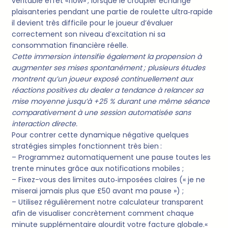
véritable effet «flow» ; lorsque le croupier échange
plaisanteries pendant une partie de roulette ultra‑rapide
il devient très difficile pour le joueur d’évaluer
correctement son niveau d’excitation ni sa
consommation financière réelle.
Cette immersion intensifie également la propension à
augmenter ses mises spontanément ; plusieurs études
montrent qu’un joueur exposé continuellement aux
réactions positives du dealer a tendance à relancer sa
mise moyenne jusqu’à +25 % durant une même séance
comparativement à une session automatisée sans
interaction directe.
Pour contrer cette dynamique négative quelques
stratégies simples fonctionnent très bien :
– Programmez automatiquement une pause toutes les
trente minutes grâce aux notifications mobiles ;
– Fixez-vous des limites auto‑imposées claires (« je ne
miserai jamais plus que £50 avant ma pause ») ;
– Utilisez régulièrement notre calculateur transparent
afin de visualiser concrètement comment chaque
minute supplémentaire alourdit votre facture globale.«