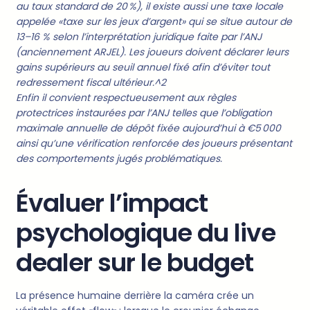
au taux standard de 20 %), il existe aussi une taxe locale
appelée «taxe sur les jeux d’argent» qui se situe autour de
13–16 % selon l’interprétation juridique faite par l’ANJ
(anciennement ARJEL). Les joueurs doivent déclarer leurs
gains supérieurs au seuil annuel fixé afin d’éviter tout
redressement fiscal ultérieur.^2
Enfin il convient respectueusement aux règles
protectrices instaurées par l’ANJ telles que l’obligation
maximale annuelle de dépôt fixée aujourd’hui à €5 000
ainsi qu’une vérification renforcée des joueurs présentant
des comportements jugés problématiques.
Évaluer l’impact
psychologique du live
dealer sur le budget
La présence humaine derrière la caméra crée un