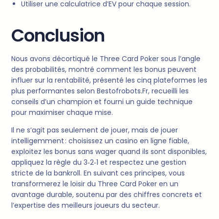
Utiliser une calculatrice d’EV pour chaque session.
Conclusion
Nous avons décortiqué le Three Card Poker sous l’angle
des probabilités, montré comment les bonus peuvent
influer sur la rentabilité, présenté les cinq plateformes les
plus performantes selon Bestofrobots.Fr, recueilli les
conseils d’un champion et fourni un guide technique
pour maximiser chaque mise.
Il ne s’agit pas seulement de jouer, mais de jouer
intelligemment : choisissez un casino en ligne fiable,
exploitez les bonus sans wager quand ils sont disponibles,
appliquez la règle du 3‑2‑1 et respectez une gestion
stricte de la bankroll. En suivant ces principes, vous
transformerez le loisir du Three Card Poker en un
avantage durable, soutenu par des chiffres concrets et
l’expertise des meilleurs joueurs du secteur.