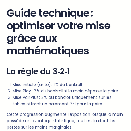
Guide technique :
optimiser votre mise
grâce aux
mathématiques
La règle du 3‑2‑1
Mise initiale (ante) : 1 % du bankroll.
Mise Play : 2 % du bankroll si la main dépasse la paire.
Mise Pair Plus : 3 % du bankroll uniquement sur les
tables offrant un paiement 7 : 1 pour la paire.
Cette progression augmente l’exposition lorsque la main
possède un avantage statistique, tout en limitant les
pertes sur les mains marginales.