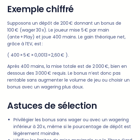
Exemple chiffré
Supposons un dépôt de 200 € donnant un bonus de
100 € (wager 30 x). Le joueur mise 5 € par main
(ante + Play) et joue 400 mains. Le gain théorique net,
grâce à l’EV, est :
( 400 × 5 € × 0,0013 ≈ 2,60 € ).
Après 400 mains, la mise totale est de 2 000 €, bien en
dessous des 3 000 € requis. Le bonus n’est donc pas
rentable sans augmenter le volume de jeu ou choisir un
bonus avec un wagering plus doux.
Astuces de sélection
Privilégier les bonus sans wager ou avec un wagering
inférieur à 20 x, même si le pourcentage de dépôt est
légèrement moindre.