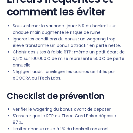
comment les éviter
Sous‑estimer la variance : jouer 5 % du bankroll sur
chaque main augmente le risque de ruine.
Ignorer les conditions du bonus : un wagering trop
élevé transforme un bonus attractif en perte nette.
Choisir des sites à faible RTP : même un petit écart de
0,5 % sur 100 000 € de mise représente 500 € de perte
annuelle.
Négliger l’audit : privilégier les casinos certifiés par
eCOGRA ou iTech Labs.
Checklist de prévention
Vérifier le wagering du bonus avant de déposer.
S’assurer que le RTP du Three Card Poker dépasse
97 %.
Limiter chaque mise à 1 % du bankroll maximal.