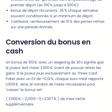
premier dépôt (ex. 100 % jusqu’à 200 €).
Bonus de dépôt récurrents : 25 % chaque semaine,
souvent conditionnés à un minimum de dépôt.
Cashback : remboursement de 10 % des pertes nettes
sur une période donnée.
Conversion du bonus en
cash
Un bonus de 100 € avec un wagering de 30 x signifie que
le joueur doit miser 3 000 € avant de pouvoir retirer les
gains. Si le joueur joue exclusivement au Three Card
Poker avec un EV de +0,13 %, chaque euro misé rapporte
1,0013 €. Ainsi, le nombre de mises nécessaires pour
“casser” le bonus est :
( 3 000 € ÷ (1,0013 – 1) ≈ 2 307 € ) de mise nette
supplémentaire.