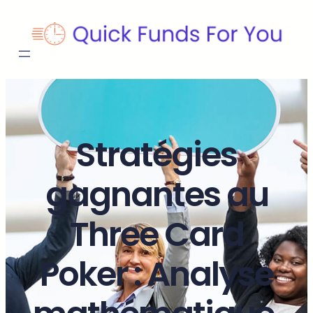
Skip
to
content
Stratégies
gagnantes au
Three Card
Poker : Analyse