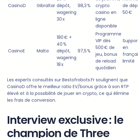
CasinoD
Gibraltar
dépôt,
98,3 %
crypto
de dép
wagering
casino en
50 €
30 x
ligne
disponible
Programme
180 € +
VIP dès
Suppor
40 %
500 € de
en
CasinoE
Malta
dépôt,
97,5 %
jeu, bonus
françai
wagering
de reload
limité
18 x
quotidien
Les experts consultés sur Bestofrobots.Fr soulignent que
CasinoD offre le meilleur ratio EV/bonus grâce à son RTP
élevé et à la possibilité de jouer en crypto, ce qui élimine
les frais de conversion.
Interview exclusive : le
champion de Three