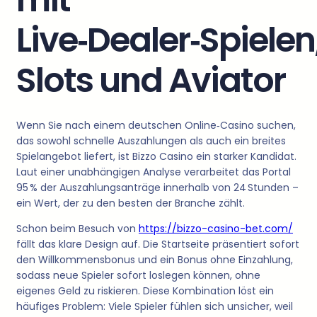
Live‑Dealer‑Spielen
Slots und Aviator
Wenn Sie nach einem deutschen Online‑Casino suchen,
das sowohl schnelle Auszahlungen als auch ein breites
Spielangebot liefert, ist Bizzo Casino ein starker Kandidat.
Laut einer unabhängigen Analyse verarbeitet das Portal
95 % der Auszahlungsanträge innerhalb von 24 Stunden –
ein Wert, der zu den besten der Branche zählt.
Schon beim Besuch von
https://bizzo-casino-bet.com/
fällt das klare Design auf. Die Startseite präsentiert sofort
den Willkommensbonus und ein Bonus ohne Einzahlung,
sodass neue Spieler sofort loslegen können, ohne
eigenes Geld zu riskieren. Diese Kombination löst ein
häufiges Problem: Viele Spieler fühlen sich unsicher, weil