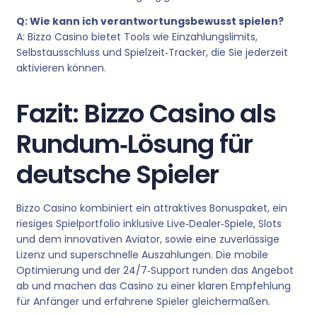
Q: Wie kann ich verantwortungsbewusst spielen?
A: Bizzo Casino bietet Tools wie Einzahlungslimits,
Selbstausschluss und Spielzeit‑Tracker, die Sie jederzeit
aktivieren können.
Fazit: Bizzo Casino als
Rundum‑Lösung für
deutsche Spieler
Bizzo Casino kombiniert ein attraktives Bonuspaket, ein
riesiges Spielportfolio inklusive Live‑Dealer‑Spiele, Slots
und dem innovativen Aviator, sowie eine zuverlässige
Lizenz und superschnelle Auszahlungen. Die mobile
Optimierung und der 24/7‑Support runden das Angebot
ab und machen das Casino zu einer klaren Empfehlung
für Anfänger und erfahrene Spieler gleichermaßen.