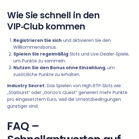
Wie Sie schnell in den
VIP‑Club kommen
Registrieren Sie sich
und aktivieren Sie den
Willkommensbonus.
Spielen Sie regelmäßig
Slots und Live‑Dealer‑Spiele,
um Punkte zu sammeln.
Nutzen Sie den Bonus ohne Einzahlung
, um
zusätzliche Punkte zu erhalten.
Industry Secret:
Das Spielen von High‑RTP‑Slots wie
„Starburst“ oder „Gonzo’s Quest“ generiert mehr Punkte
pro eingesetztem Euro, weil die Umsatzbedingungen
günstiger sind.
FAQ –