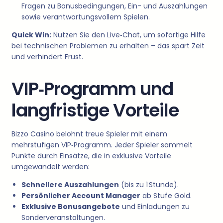
Fragen zu Bonusbedingungen, Ein- und Auszahlungen
sowie verantwortungsvollem Spielen.
Quick Win:
Nutzen Sie den Live‑Chat, um sofortige Hilfe
bei technischen Problemen zu erhalten – das spart Zeit
und verhindert Frust.
VIP‑Programm und
langfristige Vorteile
Bizzo Casino belohnt treue Spieler mit einem
mehrstufigen VIP‑Programm. Jeder Spieler sammelt
Punkte durch Einsätze, die in exklusive Vorteile
umgewandelt werden:
Schnellere Auszahlungen
(bis zu 1 Stunde).
Persönlicher Account Manager
ab Stufe Gold.
Exklusive Bonusangebote
und Einladungen zu
Sonderveranstaltungen.