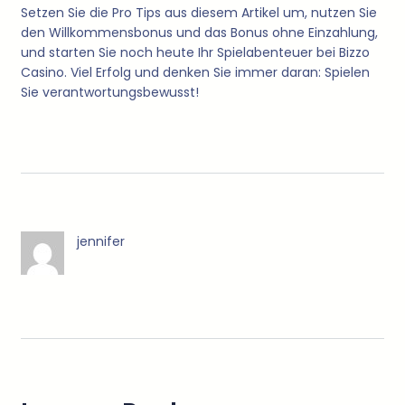
Setzen Sie die Pro Tips aus diesem Artikel um, nutzen Sie
den Willkommensbonus und das Bonus ohne Einzahlung,
und starten Sie noch heute Ihr Spielabenteuer bei Bizzo
Casino. Viel Erfolg und denken Sie immer daran: Spielen
Sie verantwortungsbewusst!
jennifer