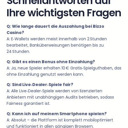
Schnellantworten auf
Ihre wichtigsten Fragen
Q: Wie lange dauert die Auszahlung bei Bizzo
Casino?
A: E‑Wallets werden meist innerhalb von 2 Stunden
bearbeitet, Banküberweisungen benötigen bis zu
24 Stunden.
Q: Gibt es einen Bonus ohne Einzahlung?
A: Ja, neue Spieler erhalten 10 € Gratis‑Spielguthaben, das
ohne Einzahlung genutzt werden kann.
Q: Sind Live‑Dealer‑Spiele fair?
A: Alle Live‑Dealer‑Spiele werden von lizenzierten
Anbietern mit unabhängigen Audits betrieben, sodass
Fairness garantiert ist.
Q: Kann ich auf meinem Smartphone spielen?
A: Absolut – die Plattform ist komplett mobiloptimiert
und funktioniert in allen gängigen Browsern.