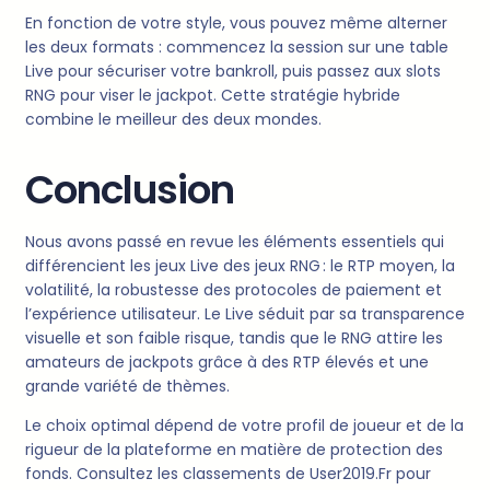
En fonction de votre style, vous pouvez même alterner
les deux formats : commencez la session sur une table
Live pour sécuriser votre bankroll, puis passez aux slots
RNG pour viser le jackpot. Cette stratégie hybride
combine le meilleur des deux mondes.
Conclusion
Nous avons passé en revue les éléments essentiels qui
différencient les jeux Live des jeux RNG : le RTP moyen, la
volatilité, la robustesse des protocoles de paiement et
l’expérience utilisateur. Le Live séduit par sa transparence
visuelle et son faible risque, tandis que le RNG attire les
amateurs de jackpots grâce à des RTP élevés et une
grande variété de thèmes.
Le choix optimal dépend de votre profil de joueur et de la
rigueur de la plateforme en matière de protection des
fonds. Consultez les classements de User2019.Fr pour