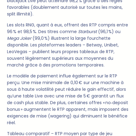
blackjack Live peut atteindre 98,2 % grâce à des règles
favorables (doublement autorisé sur toutes les mains,
split illimité).
Les slots RNG, quant à eux, offrent des RTP compris entre
96 % et 98,5 %. Des titres comme
Starburst
(96,1 %) ou
Mega Joker
(99,0 %) illustrent la large fourchette
disponible. Les plateformes leaders – Betway, Unibet,
LeoVegas – publient leurs propres tableaux de RTP,
souvent légèrement supérieurs aux moyennes du
marché grâce à des promotions temporaires.
Le modèle de paiement influe également sur le RTP
perçu. Une mise minimale de 0,10 € sur une machine à
sous à haute volatilité peut réduire le gain effectif, alors
qu’une table Live avec une mise de 5 € garantit un flux
de cash plus stable. De plus, certaines offres « no‑deposit
bonus » augmentent le RTP apparent, mais imposent des
exigences de mise (wagering) qui diminuent le bénéfice
réel.
Tableau comparatif – RTP moyen par type de jeu