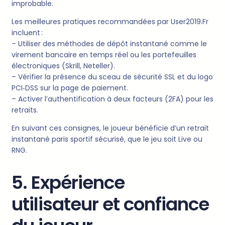
improbable.
Les meilleures pratiques recommandées par User2019.Fr
incluent :
– Utiliser des méthodes de dépôt instantané comme le
virement bancaire en temps réel ou les portefeuilles
électroniques (Skrill, Neteller).
– Vérifier la présence du sceau de sécurité SSL et du logo
PCI‑DSS sur la page de paiement.
– Activer l’authentification à deux facteurs (2FA) pour les
retraits.
En suivant ces consignes, le joueur bénéficie d’un retrait
instantané paris sportif sécurisé, que le jeu soit Live ou
RNG.
5. Expérience
utilisateur et confiance