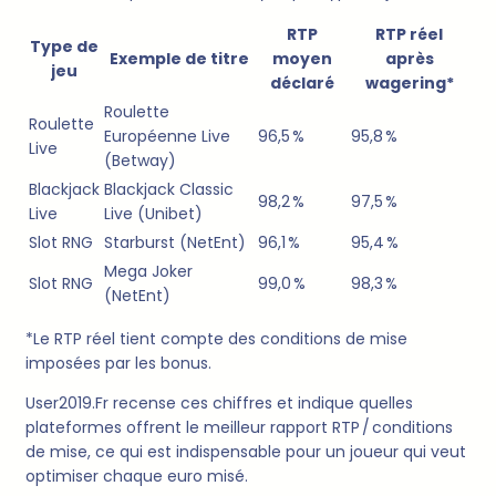
RTP
RTP réel
Type de
Exemple de titre
moyen
après
jeu
déclaré
wagering*
Roulette
Roulette
Européenne Live
96,5 %
95,8 %
Live
(Betway)
Blackjack
Blackjack Classic
98,2 %
97,5 %
Live
Live (Unibet)
Slot RNG
Starburst (NetEnt)
96,1 %
95,4 %
Mega Joker
Slot RNG
99,0 %
98,3 %
(NetEnt)
*Le RTP réel tient compte des conditions de mise
imposées par les bonus.
User2019.Fr recense ces chiffres et indique quelles
plateformes offrent le meilleur rapport RTP / conditions
de mise, ce qui est indispensable pour un joueur qui veut
optimiser chaque euro misé.