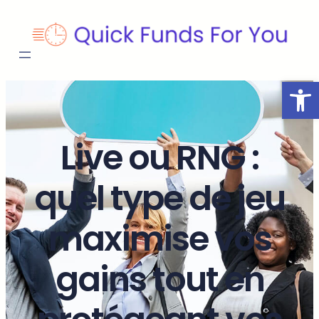
Skip
to
content
Open
Live ou RNG :
quel type de jeu
maximise vos
gains tout en