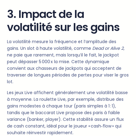
3. Impact de la
volatilité sur les gains
La volatilité mesure la fréquence et l’amplitude des
gains. Un slot à haute volatilité, comme
Dead or Alive 2
,
ne paie que rarement, mais lorsqu’il le fait, le jackpot
peut dépasser 5 000 x la mise. Cette dynamique
convient aux chasseurs de jackpots qui acceptent de
traverser de longues périodes de pertes pour viser le gros
lot.
Les jeux Live affichent généralement une volatilité basse
à moyenne. La roulette Live, par exemple, distribue des
gains modestes à chaque tour (paris simples à 1 : 1),
tandis que le baccarat Live propose des paris à faible
variance (banker, player). Cette stabilité assure un flux
de cash constant, idéal pour le joueur « cash‑flow » qui
souhaite réinvestir rapidement.