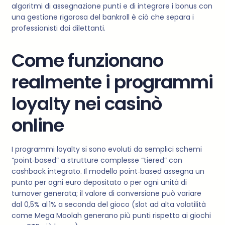
algoritmi di assegnazione punti e di integrare i bonus con
una gestione rigorosa del bankroll è ciò che separa i
professionisti dai dilettanti.
Come funzionano
realmente i programmi
loyalty nei casinò
online
I programmi loyalty si sono evoluti da semplici schemi
“point‑based” a strutture complesse “tiered” con
cashback integrato. Il modello point‑based assegna un
punto per ogni euro depositato o per ogni unità di
turnover generata; il valore di conversione può variare
dal 0,5% al 1% a seconda del gioco (slot ad alta volatilità
come Mega Moolah generano più punti rispetto ai giochi