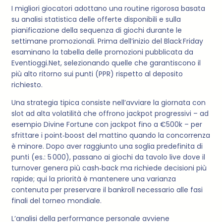
I migliori giocatori adottano una routine rigorosa basata
su analisi statistica delle offerte disponibili e sulla
pianificazione della sequenza di giochi durante le
settimane promozionali. Prima dell’inizio del Black Friday
esaminano la tabella delle promozioni pubblicata da
Eventioggi.Net, selezionando quelle che garantiscono il
più alto ritorno sui punti (PPR) rispetto al deposito
richiesto.
Una strategia tipica consiste nell’avviare la giornata con
slot ad alta volatilità che offrono jackpot progressivi – ad
esempio Divine Fortune con jackpot fino a €500k – per
sfrittare i point‑boost del mattino quando la concorrenza
è minore. Dopo aver raggiunto una soglia predefinita di
punti (es.: 5 000), passano ai giochi da tavolo live dove il
turnover genera più cash‑back ma richiede decisioni più
rapide; qui la priorità è mantenere una varianza
contenuta per preservare il bankroll necessario alle fasi
finali del torneo mondiale.
L’analisi della performance personale avviene