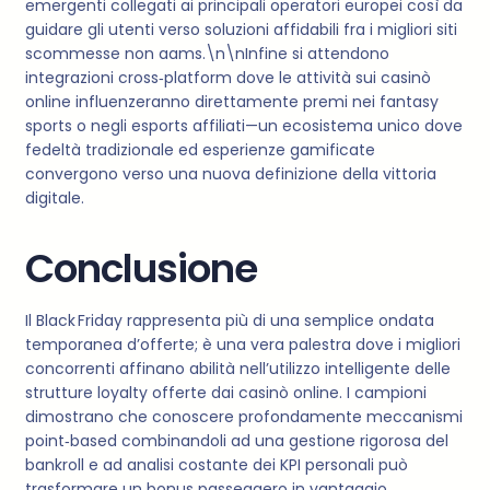
emergenti collegati ai principali operatori europei così da
guidare gli utenti verso soluzioni affidabili fra i migliori siti
scommesse non aams.\n\nInfine si attendono
integrazioni cross‑platform dove le attività sui casinò
online influenzeranno direttamente premi nei fantasy
sports o negli esports affiliati—un ecosistema unico dove
fedeltà tradizionale ed esperienze gamificate
convergono verso una nuova definizione della vittoria
digitale.
Conclusione
Il Black Friday rappresenta più di una semplice ondata
temporanea d’offerte; è una vera palestra dove i migliori
concorrenti affinano abilità nell’utilizzo intelligente delle
strutture loyalty offerte dai casinò online. I campioni
dimostrano che conoscere profondamente meccanismi
point‑based combinandoli ad una gestione rigorosa del
bankroll e ad analisi costante dei KPI personali può
trasformare un bonus passeggero in vantaggio