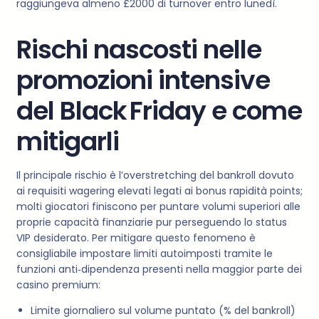
raggiungeva almeno £2000 di turnover entro lunedì.
Rischi nascosti nelle
promozioni intensive
del Black Friday e come
mitigarli
Il principale rischio è l’overstretching del bankroll dovuto
ai requisiti wagering elevati legati ai bonus rapidità points;
molti giocatori finiscono per puntare volumi superiori alle
proprie capacità finanziarie pur perseguendo lo status
VIP desiderato. Per mitigare questo fenomeno è
consigliabile impostare limiti autoimposti tramite le
funzioni anti‑dipendenza presenti nella maggior parte dei
casino premium:
Limite giornaliero sul volume puntato (% del bankroll)