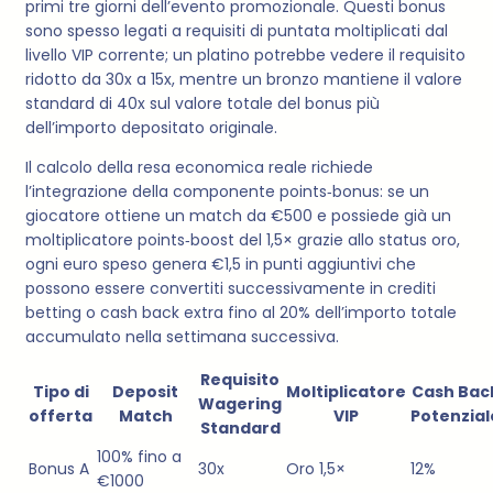
primi tre giorni dell’evento promozionale. Questi bonus
sono spesso legati a requisiti di puntata moltiplicati dal
livello VIP corrente; un platino potrebbe vedere il requisito
ridotto da 30x a 15x, mentre un bronzo mantiene il valore
standard di 40x sul valore totale del bonus più
dell’importo depositato originale.
Il calcolo della resa economica reale richiede
l’integrazione della componente points‑bonus: se un
giocatore ottiene un match da €500 e possiede già un
moltiplicatore points‑boost del 1,5× grazie allo status oro,
ogni euro speso genera €1,5 in punti aggiuntivi che
possono essere convertiti successivamente in crediti
betting o cash back extra fino al 20% dell’importo totale
accumulato nella settimana successiva.
Requisito
Tipo di
Deposit
Moltiplicatore
Cash Bac
Wagering
offerta
Match
VIP
Potenzial
Standard
100% fino a
Bonus A
30x
Oro 1,5×
12%
€1000