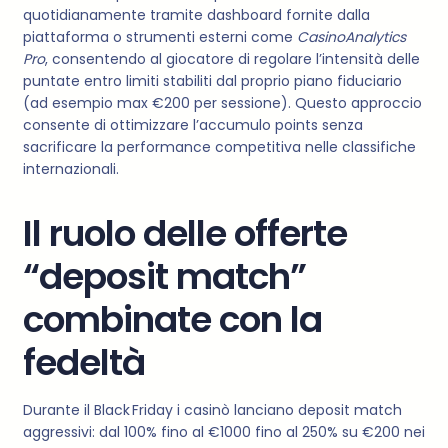
quotidianamente tramite dashboard fornite dalla
piattaforma o strumenti esterni come
CasinoAnalytics
Pro
, consentendo al giocatore di regolare l’intensità delle
puntate entro limiti stabiliti dal proprio piano fiduciario
(ad esempio max €200 per sessione). Questo approccio
consente di ottimizzare l’accumulo points senza
sacrificare la performance competitiva nelle classifiche
internazionali.
Il ruolo delle offerte
“deposit match”
combinate con la
fedeltà
Durante il Black Friday i casinò lanciano deposit match
aggressivi: dal 100% fino al €1000 fino al 250% su €200 nei