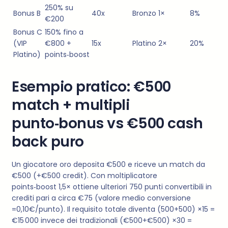
250% su
Bonus B
40x
Bronzo 1×
8%
€200
Bonus C
150% fino a
(VIP
€800 +
15x
Platino 2×
20%
Platino)
points‑boost
Esempio pratico: €500
match + multipli
punto‑bonus vs €500 cash
back puro
Un giocatore oro deposita €500 e riceve un match da
€500 (+€500 credit). Con moltiplicatore
points‑boost 1,5× ottiene ulteriori 750 punti convertibili in
crediti pari a circa €75 (valore medio conversione
=0,10€/punto). Il requisito totale diventa (500+500) ×15 =
€15 000 invece dei tradizionali (€500+€500) ×30 =