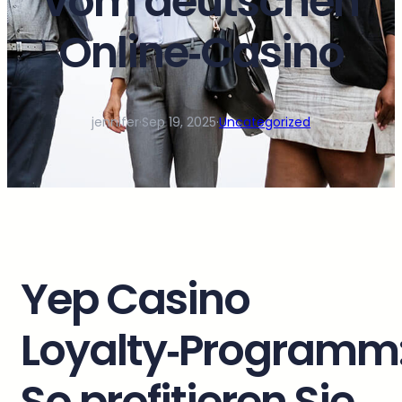
vom deutschen
Online‑Casino
jennifer
·
Sep 19, 2025
·
Uncategorized
Yep Casino
Loyalty‑Programm
So profitieren Sie