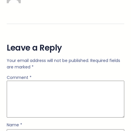
Leave a Reply
Your email address will not be published.
Required fields
are marked
*
Comment
*
Name
*