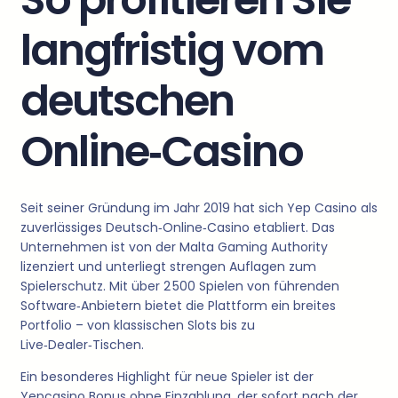
langfristig vom
deutschen
Online‑Casino
Seit seiner Gründung im Jahr 2019 hat sich Yep Casino als
zuverlässiges Deutsch‑Online‑Casino etabliert. Das
Unternehmen ist von der Malta Gaming Authority
lizenziert und unterliegt strengen Auflagen zum
Spielerschutz. Mit über 2 500 Spielen von führenden
Software‑Anbietern bietet die Plattform ein breites
Portfolio – von klassischen Slots bis zu
Live‑Dealer‑Tischen.
Ein besonderes Highlight für neue Spieler ist der
Yepcasino Bonus ohne Einzahlung, der sofort nach der