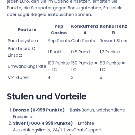
jeden Euro, den Sie im Casino einsetzen, erhalten Sie
Punkte, die Sie später gegen Bonusguthaben, Freispiele
oder sogar Bargeld eintauschen können.
Yep
Konkurrenz
Konkurrenz
Feature
Casino
A
B
Punktesystem
Yep‑Points
Club‑Points
Reward‑Stars
Punkte pro €
1 Punkt
0,8 Punkt
1,2 Punkte
Einsatz
100 Punkte
150 Punkte =
80 Punkte =
Umwandlungsrate
= 1 €
1 €
1 €
VIP‑Stufen
4
3
5
Stufen und Vorteile
Bronze (0‑999 Punkte)
– Basis‑Bonus, wöchentliche
Freispiele.
Silver (1 000‑4 999 Punkte)
– Erhöhte
Auszahlungslimits, 24/7 Live‑Chat‑Support.