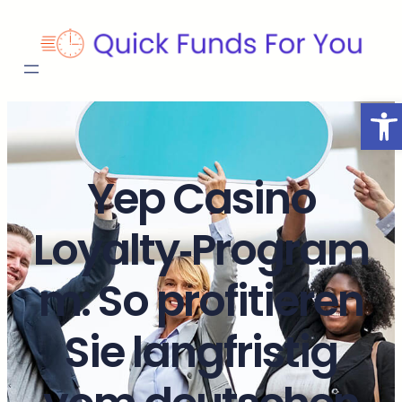
Skip
to
content
Ope
Yep Casino
Loyalty‑Program
m: So profitieren
Sie langfristig