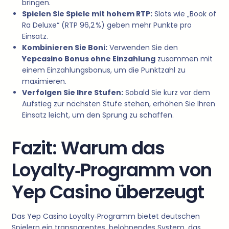
bringen.
Spielen Sie Spiele mit hohem RTP:
Slots wie „Book of
Ra Deluxe“ (RTP 96,2 %) geben mehr Punkte pro
Einsatz.
Kombinieren Sie Boni:
Verwenden Sie den
Yepcasino Bonus ohne Einzahlung
zusammen mit
einem Einzahlungsbonus, um die Punktzahl zu
maximieren.
Verfolgen Sie Ihre Stufen:
Sobald Sie kurz vor dem
Aufstieg zur nächsten Stufe stehen, erhöhen Sie Ihren
Einsatz leicht, um den Sprung zu schaffen.
Fazit: Warum das
Loyalty‑Programm von
Yep Casino überzeugt
Das Yep Casino Loyalty‑Programm bietet deutschen
Spielern ein transparentes, belohnendes System, das