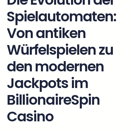
Spielautomaten:
Von antiken
Würfelspielen zu
den modernen
Jackpots im
BillionaireSpin
Casino