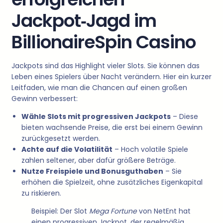
Jackpot‑Jagd im
BillionaireSpin Casino
Jackpots sind das Highlight vieler Slots. Sie können das
Leben eines Spielers über Nacht verändern. Hier ein kurzer
Leitfaden, wie man die Chancen auf einen großen
Gewinn verbessert:
Wähle Slots mit progressiven Jackpots
– Diese
bieten wachsende Preise, die erst bei einem Gewinn
zurückgesetzt werden.
Achte auf die Volatilität
– Hoch volatile Spiele
zahlen seltener, aber dafür größere Beträge.
Nutze Freispiele und Bonusguthaben
– Sie
erhöhen die Spielzeit, ohne zusätzliches Eigenkapital
zu riskieren.
Beispiel: Der Slot
Mega Fortune
von NetEnt hat
einen progressiven Jackpot, der regelmäßig