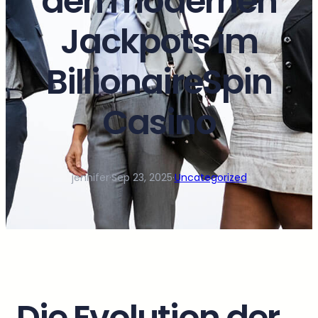
den modernen
Jackpots im
BillionaireSpin
Casino
jennifer
·
Sep 23, 2025
·
Uncategorized
Die Evolution der