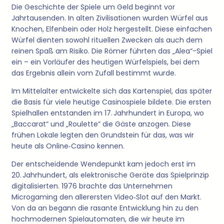
Die Geschichte der Spiele um Geld beginnt vor
Jahrtausenden. In alten Zivilisationen wurden Würfel aus
Knochen, Elfenbein oder Holz hergestellt. Diese einfachen
Würfel dienten sowohl rituellen Zwecken als auch dem
reinen Spaß am Risiko. Die Römer führten das „Alea“-Spiel
ein – ein Vorläufer des heutigen Würfelspiels, bei dem
das Ergebnis allein vom Zufall bestimmt wurde.
Im Mittelalter entwickelte sich das Kartenspiel, das später
die Basis für viele heutige Casinospiele bildete. Die ersten
Spielhallen entstanden im 17. Jahrhundert in Europa, wo
„Baccarat“ und „Roulette“ die Gäste anzogen. Diese
frühen Lokale legten den Grundstein für das, was wir
heute als Online‑Casino kennen.
Der entscheidende Wendepunkt kam jedoch erst im
20. Jahrhundert, als elektronische Geräte das Spielprinzip
digitalisierten. 1976 brachte das Unternehmen
Microgaming den allerersten Video‑Slot auf den Markt.
Von da an begann die rasante Entwicklung hin zu den
hochmodernen Spielautomaten, die wir heute im