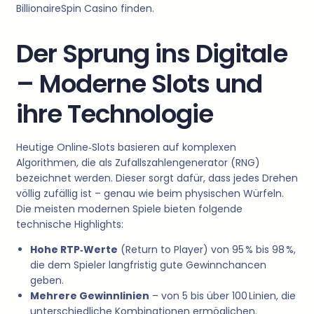
BillionaireSpin Casino finden.
Der Sprung ins Digitale
– Moderne Slots und
ihre Technologie
Heutige Online‑Slots basieren auf komplexen
Algorithmen, die als Zufallszahlengenerator (RNG)
bezeichnet werden. Dieser sorgt dafür, dass jedes Drehen
völlig zufällig ist – genau wie beim physischen Würfeln.
Die meisten modernen Spiele bieten folgende
technische Highlights:
Hohe RTP‑Werte
(Return to Player) von 95 % bis 98 %,
die dem Spieler langfristig gute Gewinnchancen
geben.
Mehrere Gewinnlinien
– von 5 bis über 100 Linien, die
unterschiedliche Kombinationen ermöglichen.