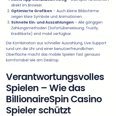
direkt im Browser.
Optimierte Grafiken
– Auch kleine Bildschirme
zeigen klare Symbole und Animationen.
Schnelle Ein‑ und Auszahlungen
– Alle gängigen
Zahlungsmethoden (Sofortüberweisung, Trustly,
Kreditkarte) sind mobil verfügbar.
Die Kombination aus schneller Auszahlung, Live‑Support
rund um die Uhr und einer benutzerfreundlichen
Oberfläche macht das mobile Spielen fast genauso
komfortabel wie am Desktop.
Verantwortungsvolles
Spielen – Wie das
BillionaireSpin Casino
Spieler schützt