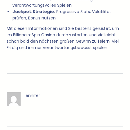
verantwortungsvolles Spielen.
Jackpot‑Strategie:
Progressive Slots, Volatilität
prüfen, Bonus nutzen.
Mit diesen Informationen sind Sie bestens gerüstet, um
im BillionaireSpin Casino durchzustarten und vielleicht
schon bald den nächsten großen Gewinn zu feiern. Viel
Erfolg und immer verantwortungsbewusst spielen!
jennifer