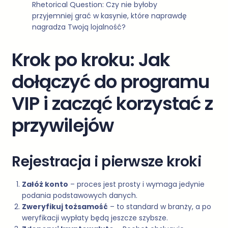
Rhetorical Question: Czy nie byłoby
przyjemniej grać w kasynie, które naprawdę
nagradza Twoją lojalność?
Krok po kroku: Jak
dołączyć do programu
VIP i zacząć korzystać z
przywilejów
Rejestracja i pierwsze kroki
Załóż konto
– proces jest prosty i wymaga jedynie
podania podstawowych danych.
Zweryfikuj tożsamość
– to standard w branży, a po
weryfikacji wypłaty będą jeszcze szybsze.