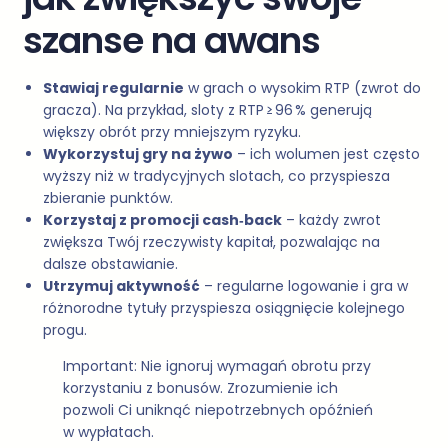
szanse na awans
Stawiaj regularnie
w grach o wysokim RTP (zwrot do
gracza). Na przykład, sloty z RTP ≥ 96 % generują
większy obrót przy mniejszym ryzyku.
Wykorzystuj gry na żywo
– ich wolumen jest często
wyższy niż w tradycyjnych slotach, co przyspiesza
zbieranie punktów.
Korzystaj z promocji cash‑back
– każdy zwrot
zwiększa Twój rzeczywisty kapitał, pozwalając na
dalsze obstawianie.
Utrzymuj aktywność
– regularne logowanie i gra w
różnorodne tytuły przyspiesza osiągnięcie kolejnego
progu.
Important: Nie ignoruj wymagań obrotu przy
korzystaniu z bonusów. Zrozumienie ich
pozwoli Ci uniknąć niepotrzebnych opóźnień
w wypłatach.