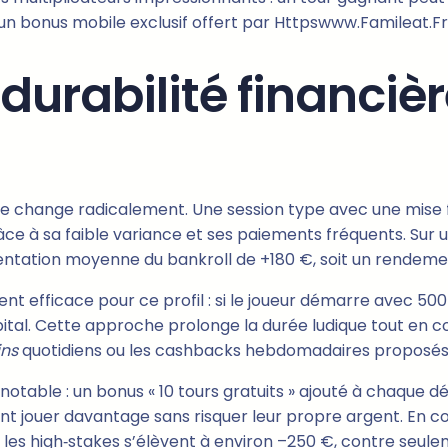
un bonus mobile exclusif offert par Httpswww.Famileat.Fr
durabilité financièr
que change radicalement. Une session type avec une mise f
âce à sa faible variance et ses paiements fréquents. Sur 
ntation moyenne du bankroll de +180 €, soit un rendemen
ent efficace pour ce profil : si le joueur démarre avec 500
ital. Cette approche prolonge la durée ludique tout en c
ins
quotidiens ou les cashbacks hebdomadaires proposés 
notable : un bonus « 10 tours gratuits » ajouté à chaque d
vent jouer davantage sans risquer leur propre argent. En c
es high‑stakes s’élèvent à environ –250 €, contre seulem