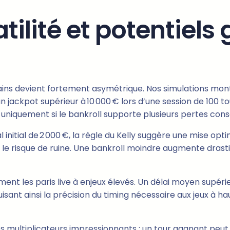
atilité et potentiel
 gains devient fortement asymétrique. Nos simulations mon
 jackpot supérieur à 10 000 € lors d’une session de 100 tour
is uniquement si le bankroll supporte plusieurs pertes cons
l initial de 2 000 €, la règle du Kelly suggère une mise opt
 le risque de ruine. Une bankroll moindre augmente drastiq
ement les paris live à enjeux élevés. Un délai moyen supé
uisant ainsi la précision du timing nécessaire aux jeux à h
es multiplicateurs impressionnants : un tour gagnant peut 