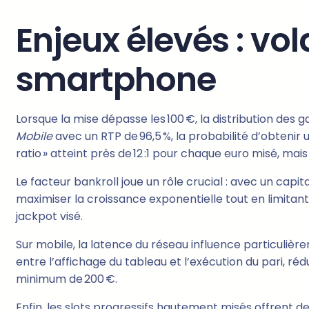
Enjeux élevés : vol
smartphone
Lorsque la mise dépasse les 100 €, la distribution des
Mobile
avec un RTP de 96,5 %, la probabilité d’obtenir un
ratio » atteint près de 12 :1 pour chaque euro misé, ma
Le facteur bankroll joue un rôle crucial : avec un capita
maximiser la croissance exponentielle tout en limitant
jackpot visé.
Sur mobile, la latence du réseau influence particulièr
entre l’affichage du tableau et l’exécution du pari, réd
minimum de 200 €.
Enfin, les slots progressifs hautement misés offrent d