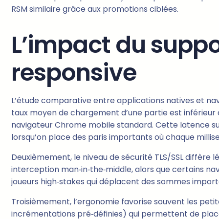
RSM similaire grâce aux promotions ciblées.
L’impact du suppo
responsive
L’étude comparative entre applications natives et nav
taux moyen de chargement d’une partie est inférieur 
navigateur Chrome mobile standard. Cette latence s
lorsqu’on place des paris importants où chaque mill
Deuxièmement, le niveau de sécurité TLS/SSL diffère l
interception man‑in‑the‑middle, alors que certains na
joueurs high‑stakes qui déplacent des sommes importa
Troisièmement, l’ergonomie favorise souvent les petit
incrémentations pré‑définies) qui permettent de plac