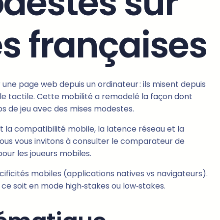
odestes sur
es françaises
 une page web depuis un ordinateur : ils misent depuis
le tactile. Cette mobilité a remodelé la façon dont
emps de jeu avec des mises modestes.
nt la compatibilité mobile, la latence réseau et la
 nous vous invitons à consulter le comparateur de
pour les joueurs mobiles.
cités mobiles (applications natives vs navigateurs).
e ce soit en mode high‑stakes ou low‑stakes.