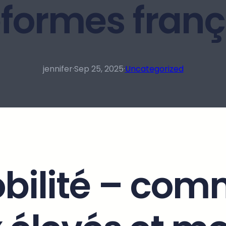
eformes franç
jennifer
·
Sep 25, 2025
·
Uncategorized
bilité – com