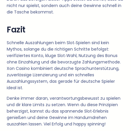
nicht nur spielst, sondern auch deine Gewinne schnell in
die Tasche bekommst.
Fazit
Schnelle Auszahlungen beim Slot‑Spielen sind kein
Mythos, solange du die richtigen Schritte befolgst:
verifiziertes Konto, kluge Slot‑Wahl, Nutzung des Bonus
ohne Einzahlung und die bevorzugte Zahlungsmethode.
Xon Casino kombiniert deutsche Sprachunterstützung,
zuverlässige Lizenzierung und ein schnelles
Auszahlungssystem, das gerade für deutsche Spieler
ideal ist.
Denke immer daran, verantwortungsbewusst zu spielen
und dir klare Limits zu setzen. Wenn du diese Prinzipien
beherzigst, kannst du das spannende Slot‑Erlebnis
genießen und deine Gewinne im Handumdrehen
auszahlen lassen. Viel Erfolg und happy spinning!