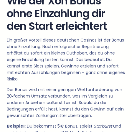
Wie der Xon Bonus
ohne Einzahlung dir
den Start erleichtert
Ein großer Vorteil dieses deutschen Casinos ist der Bonus
ohne Einzahlung. Nach erfolgreicher Registrierung
erhältst du sofort ein kleines Guthaben, das du ohne
eigene Einzahlung testen kannst. Das bedeutet: Du
kannst erste Slots spielen, Gewinne erzielen und sofort
mit echten Auszahlungen beginnen – ganz ohne eigenes
Risiko.
Der Bonus wird mit einer geringen Wettanforderung von
20‑fachem Umsatz verbunden, was im Vergleich zu
anderen Anbietern äußerst fair ist. Sobald du die
Bedingungen erfüllt hast, kannst du den Gewinn auf dein
gewünschtes Zahlungsmittel übertragen.
Beispiel:
Du bekommst 5 € Bonus, spielst
Starburst
und