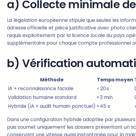
a) Collecte minimale d
La législation européenne stipule que seules les info
adresse officielle et pièce justificative avec photo cl
requis explicitement par la licence locale du pays opé
supplémentaire pour chaque compte professionnel ouv
b) Vérification automat
Méthode
Temps moyen
IA + reconnaissance faciale
< 20 s
Validation humaine standard
≈ 3 min
Hybride (IA + audit humain ponctuel)
≈ 45 s
Dans une configuration hybride adoptée par plusieurs n
puis soumet uniquement les dossiers présentant un sco
conservant une vitesse quasi instantanée pour la major