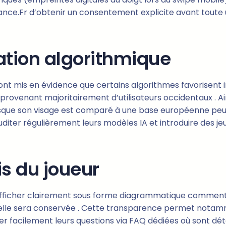
ance.Fr d’obtenir un consentement explicite avant toute u
ation algorithmique
nt mis en évidence que certains algorithmes favorisent
provenant majoritairement d’utilisateurs occidentaux . Ain
sque son visage est comparé à une base européenne peu di
uditer régulièrement leurs modèles IA et introduire des je
is du joueur
afficher clairement sous forme diagrammatique comment s
lle sera conservée . Cette transparence permet notamm
 facilement leurs questions via FAQ dédiées où sont détail