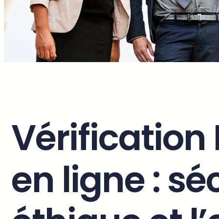
Vérification
en ligne : s