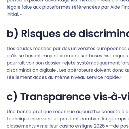
légale faite aux plateformes référencées par Aide Fin
initial. »
b) Risques de discrimin
Des études menées par des universités européennes o
qu’ils se basent majoritairement sur bases historiques 
pourrait voir son dossier rejeté systématiquement lor
discrimination digitale . Les opérateurs doivent donc a
réellement accès au même niveau service rapide.«
c) Transparence vis‑à‑v
Une bonne pratique reconnue aujourd’hui consiste à 
technique intervient et pendant combien longtemps e
classements « meilleur casino en ligne 2026 » —de poser