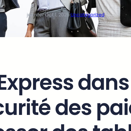
jennifer
·
Oct 1, 2025
·
Uncategorized
 Express dans
écurité des p