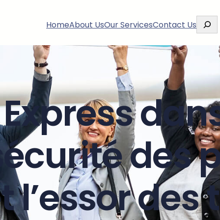
S
Home
About Us
Our Services
Contact Us
e
a
r
c
h
n Express dans
 sécurité des
 l’essor des 