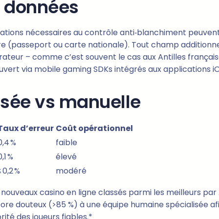
e données
rmations nécessaires au contrôle anti‑blanchiment peuven
aire (passeport ou carte nationale). Tout champ additionnel
rateur – comme c’est souvent le cas aux Antilles français
ert via mobile gaming SDKs intégrés aux applications iO
isée vs manuelle
Taux d’erreur
Coût opérationnel
0,4 %
faible
0,1 %
élevé
≤ 0,2 %
modéré
ouveaux casino en ligne classés parmi les meilleurs par A
re douteux (>85 %) à une équipe humaine spécialisée afin 
ité des joueurs fiables.*