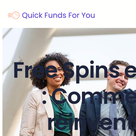
Skip
to
content
Free Spins 
: Commen
réinvent