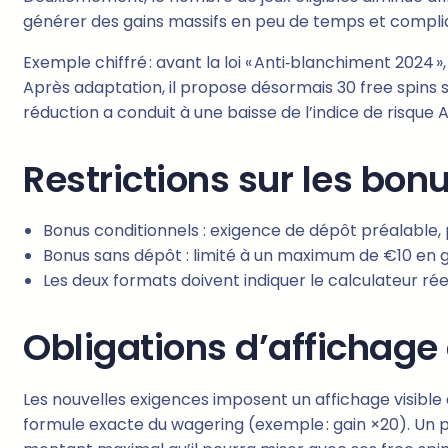
générer des gains massifs en peu de temps et compliqu
Exemple chiffré : avant la loi « Anti‑blanchiment 2024 »,
Après adaptation, il propose désormais 30 free spins 
réduction a conduit à une baisse de l’indice de risque 
Restrictions sur les bo
Bonus conditionnels : exigence de dépôt préalable, p
Bonus sans dépôt : limité à un maximum de €10 en gai
Les deux formats doivent indiquer le calculateur r
Obligations d’affichage 
Les nouvelles exigences imposent un affichage visible
formule exacte du wagering (exemple : gain ×20). Un p