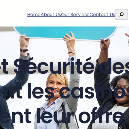
S
Home
About Us
Our Services
Contact Us
e
a
r
c
h
et Sécurité d
t les casinos
ent leur offre