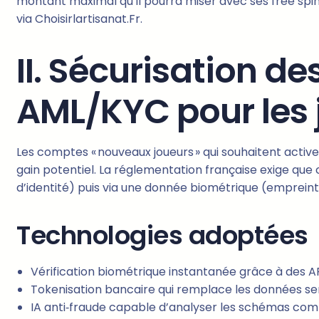
montant maximal qu’il pourra miser avec ses free spins
via Choisirlartisanat.Fr.
II. Sécurisation d
AML/KYC pour les j
Les comptes « nouveaux joueurs » qui souhaitent activ
gain potentiel. La réglementation française exige que 
d’identité) puis via une donnée biométrique (empreint
Technologies adoptées
Vérification biométrique instantanée grâce à des AP
Tokenisation bancaire qui remplace les données sen
IA anti‑fraude capable d’analyser les schémas com