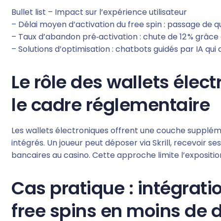
Bullet list – Impact sur l’expérience utilisateur
– Délai moyen d’activation du free spin : passage de
– Taux d’abandon pré‑activation : chute de 12 % grâce
– Solutions d’optimisation : chatbots guidés par IA qui
Le rôle des wallets élect
le cadre réglementaire
Les wallets électroniques offrent une couche supplé
intégrés. Un joueur peut déposer via Skrill, recevoir 
bancaires au casino. Cette approche limite l’exposition
Cas pratique : intégrati
free spins en moins de 