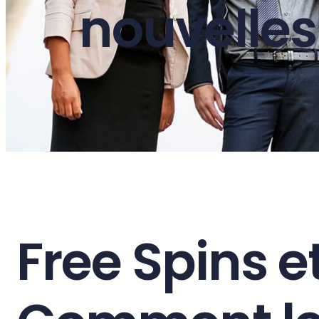
nouvelles
Free Spins e