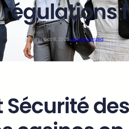
 régulations 
jennifer
·
Oct 8, 2025
·
Uncategorized
t Sécurité de