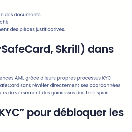
ion des documents.
rché.
nt des pièces justificatives.
aySafeCard, Skrill) dans
gences AML grâce à leurs propres processus KYC
 PaySafeCard sans révéler directement ses coordonnées
lors du versement des gains issus des free spins.
t‑KYC” pour débloquer les