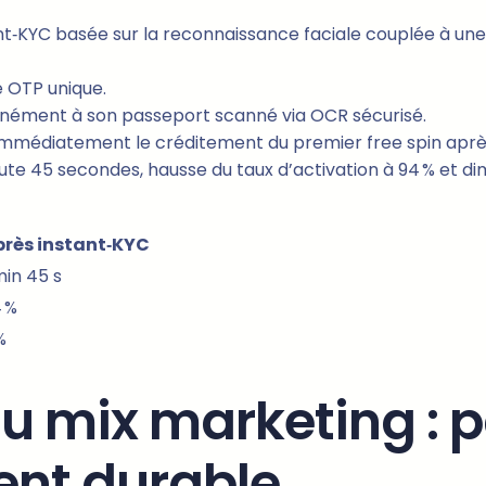
nt‑KYC basée sur la reconnaissance faciale couplée à un
e OTP unique.
tanément à son passeport scanné via OCR sécurisé.
médiatement le créditement du premier free spin après va
ute 45 secondes, hausse du taux d’activation à 94 % et di
près instant‑KYC
min 45 s
 %
%
 du mix marketing :
ient durable