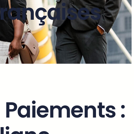
françaises
s Paiements :