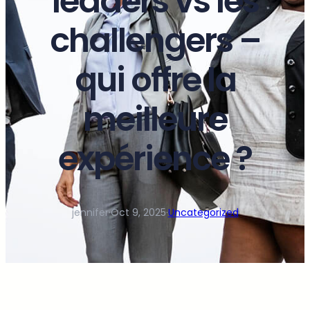
leaders vs les
challengers –
qui offre la
meilleure
expérience ?
jennifer
·
Oct 9, 2025
·
Uncategorized