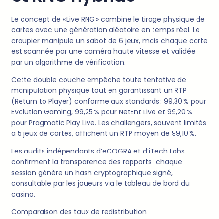
Le concept de « Live RNG » combine le tirage physique de
cartes avec une génération aléatoire en temps réel. Le
croupier manipule un sabot de 6 jeux, mais chaque carte
est scannée par une caméra haute vitesse et validée
par un algorithme de vérification.
Cette double couche empêche toute tentative de
manipulation physique tout en garantissant un RTP
(Return to Player) conforme aux standards : 99,30 % pour
Evolution Gaming, 99,25 % pour NetEnt Live et 99,20 %
pour Pragmatic Play Live. Les challengers, souvent limités
à 5 jeux de cartes, affichent un RTP moyen de 99,10 %.
Les audits indépendants d’eCOGRA et d’iTech Labs
confirment la transparence des rapports : chaque
session génère un hash cryptographique signé,
consultable par les joueurs via le tableau de bord du
casino.
Comparaison des taux de redistribution