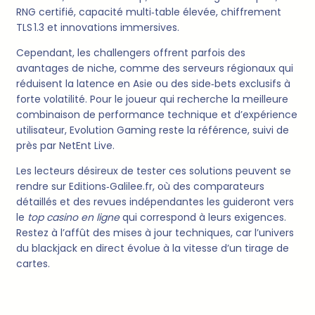
RNG certifié, capacité multi‑table élevée, chiffrement
TLS 1.3 et innovations immersives.
Cependant, les challengers offrent parfois des
avantages de niche, comme des serveurs régionaux qui
réduisent la latence en Asie ou des side‑bets exclusifs à
forte volatilité. Pour le joueur qui recherche la meilleure
combinaison de performance technique et d’expérience
utilisateur, Evolution Gaming reste la référence, suivi de
près par NetEnt Live.
Les lecteurs désireux de tester ces solutions peuvent se
rendre sur Editions‑Galilee.fr, où des comparateurs
détaillés et des revues indépendantes les guideront vers
le
top casino en ligne
qui correspond à leurs exigences.
Restez à l’affût des mises à jour techniques, car l’univers
du blackjack en direct évolue à la vitesse d’un tirage de
cartes.