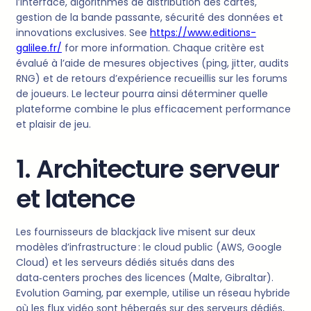
l’interface, algorithmes de distribution des cartes,
gestion de la bande passante, sécurité des données et
innovations exclusives. See
https://www.editions-
galilee.fr/
for more information. Chaque critère est
évalué à l’aide de mesures objectives (ping, jitter, audits
RNG) et de retours d’expérience recueillis sur les forums
de joueurs. Le lecteur pourra ainsi déterminer quelle
plateforme combine le plus efficacement performance
et plaisir de jeu.
1. Architecture serveur
et latence
Les fournisseurs de blackjack live misent sur deux
modèles d’infrastructure : le cloud public (AWS, Google
Cloud) et les serveurs dédiés situés dans des
data‑centers proches des licences (Malte, Gibraltar).
Evolution Gaming, par exemple, utilise un réseau hybride
où les flux vidéo sont hébergés sur des serveurs dédiés,