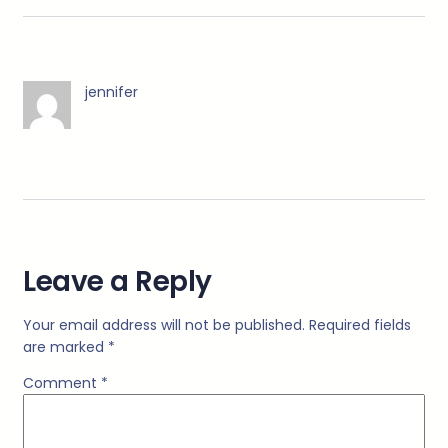
jennifer
Leave a Reply
Your email address will not be published.
Required fields
are marked
*
Comment
*