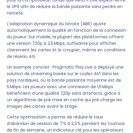
pour la compatibilité, tandis que NetEnt Live expérimente
le VP9 afin de réduire la bande passante sans perdre en
netteté.
L’adaptation dynamique du bitrate (ABR) ajuste
automatiquement la qualité en fonction de la connexion
du joueur. Sur mobile, la plupart des plateformes offrent
une version 720p à 2,5 Mbps, suffisante pour afficher
clairement les cartes et le croupier, même en conditions
de réseau 4G.
Un exemple concret : Pragmatic Play Live a déployé une
solution de streaming basée sur le codec AV1 dans les
pays nordiques, où la bande passante moyenne est de
5 Mbps. Les joueurs avec une connexion de 1,5 Mbps
bénéficient d’une qualité 720p sans artefacts, grâce à
un algorithme de pré‑mise en cache qui pré‑charge les
images des cartes avant le tirage.
Cette optimisation a permis de réduire le taux
d’abandon de session de 7 % à 2,3 % pendant les tournois
de fin de semaine, un indicateur clé pour les opérateurs