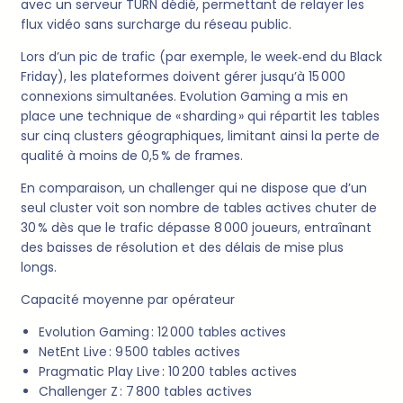
avec un serveur TURN dédié, permettant de relayer les
flux vidéo sans surcharge du réseau public.
Lors d’un pic de trafic (par exemple, le week‑end du Black
Friday), les plateformes doivent gérer jusqu’à 15 000
connexions simultanées. Evolution Gaming a mis en
place une technique de « sharding » qui répartit les tables
sur cinq clusters géographiques, limitant ainsi la perte de
qualité à moins de 0,5 % de frames.
En comparaison, un challenger qui ne dispose que d’un
seul cluster voit son nombre de tables actives chuter de
30 % dès que le trafic dépasse 8 000 joueurs, entraînant
des baisses de résolution et des délais de mise plus
longs.
Capacité moyenne par opérateur
Evolution Gaming : 12 000 tables actives
NetEnt Live : 9 500 tables actives
Pragmatic Play Live : 10 200 tables actives
Challenger Z : 7 800 tables actives