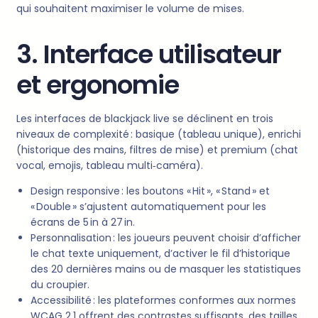
qui souhaitent maximiser le volume de mises.
3. Interface utilisateur
et ergonomie
Les interfaces de blackjack live se déclinent en trois
niveaux de complexité : basique (tableau unique), enrichi
(historique des mains, filtres de mise) et premium (chat
vocal, emojis, tableau multi‑caméra).
Design responsive : les boutons « Hit », « Stand » et
« Double » s’ajustent automatiquement pour les
écrans de 5 in à 27 in.
Personnalisation : les joueurs peuvent choisir d’afficher
le chat texte uniquement, d’activer le fil d’historique
des 20 dernières mains ou de masquer les statistiques
du croupier.
Accessibilité : les plateformes conformes aux normes
WCAG 2.1 offrent des contrastes suffisants, des tailles