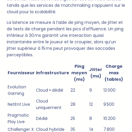
tandis que les services de matchmaking s’appuient sur le
cloud pour la scalabilité.
La latence se mesure à l’aide de ping moyen, de jitter et
de tests de charge pendant les pics d’affluence. Un ping
inférieur à 30 ms garantit une interaction quasi
instantanée entre le joueur et le croupier, alors qu’un
jitter supérieur à 15 ms peut provoquer des saccades
perceptibles.
Ping
Charge
Jitter
Fournisseur
Infrastructure
moyen
max
(ms)
(ms)
(tables)
Evolution
Cloud + dédié
22
9
12 000
Gaming
Cloud
NetEnt Live
28
12
9 500
uniquement
Pragmatic
Dédié
25
8
10 200
Play Live
Challenger X
Cloud hybride
35
14
7 800