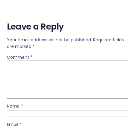
Leave a Reply
Your email address will not be published.
Required fields
are marked
*
Comment
*
Name
*
Email
*