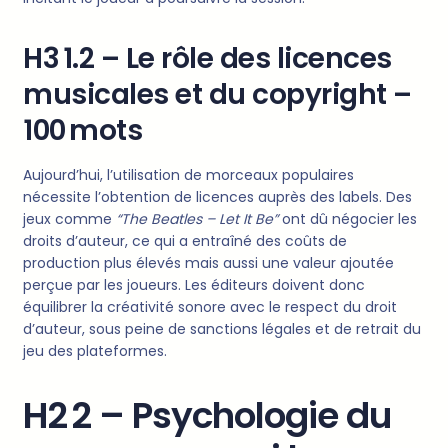
H3 1.2 – Le rôle des licences
musicales et du copyright –
100 mots
Aujourd’hui, l’utilisation de morceaux populaires
nécessite l’obtention de licences auprès des labels. Des
jeux comme
“The Beatles – Let It Be”
ont dû négocier les
droits d’auteur, ce qui a entraîné des coûts de
production plus élevés mais aussi une valeur ajoutée
perçue par les joueurs. Les éditeurs doivent donc
équilibrer la créativité sonore avec le respect du droit
d’auteur, sous peine de sanctions légales et de retrait du
jeu des plateformes.
H2 2 – Psychologie du