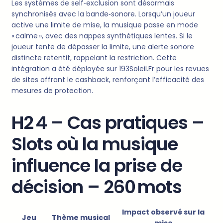
Les systèmes de self‑exclusion sont désormais
synchronisés avec la bande‑sonore. Lorsqu’un joueur
active une limite de mise, la musique passe en mode
« calme », avec des nappes synthétiques lentes. Si le
joueur tente de dépasser la limite, une alerte sonore
distincte retentit, rappelant la restriction. Cette
intégration a été déployée sur 193Soleil.Fr pour les revues
de sites offrant le cashback, renforçant l’efficacité des
mesures de protection.
H2 4 – Cas pratiques –
Slots où la musique
influence la prise de
décision – 260 mots
Impact observé sur la
Jeu
Thème musical