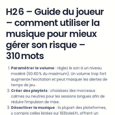
H2 6 – Guide du joueur
– comment utiliser la
musique pour mieux
gérer son risque –
310 mots
Paramétrer le volume
: réglez le son à un niveau
modéré (50‑60 % du maximum). Un volume trop fort
augmente l’excitation et peut masquer les alertes de
temps de jeu.
Créer des playlists
: choisissez des morceaux
calmes ou neutres pour les sessions longues afin de
réduire l’impulsion de mise.
Désactiver la musique
: la plupart des plateformes,
y compris celles listées sur 193Soleil.Fr, offrent un