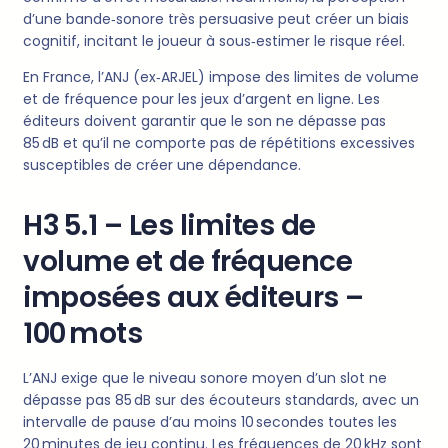
d’une bande‑sonore très persuasive peut créer un biais
cognitif, incitant le joueur à sous‑estimer le risque réel.
En France, l’ANJ (ex‑ARJEL) impose des limites de volume
et de fréquence pour les jeux d’argent en ligne. Les
éditeurs doivent garantir que le son ne dépasse pas
85 dB et qu’il ne comporte pas de répétitions excessives
susceptibles de créer une dépendance.
H3 5.1 – Les limites de
volume et de fréquence
imposées aux éditeurs –
100 mots
L’ANJ exige que le niveau sonore moyen d’un slot ne
dépasse pas 85 dB sur des écouteurs standards, avec un
intervalle de pause d’au moins 10 secondes toutes les
20 minutes de jeu continu. Les fréquences de 20 kHz sont