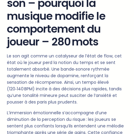
son – pourquoi la
musique modifie le
comportement du
joueur – 280 mots
Le son agit comme un catalyseur de l’état de flow, cet
état où le joueur perd la notion du temps et se sent
totalement absorbé. Une bande‑sonore rythmée
augmente le niveau de dopamine, renforçant la
sensation de récompense. Ainsi, un tempo élevé
(120‑140 BPM) incite à des décisions plus rapides, tandis
qu’une tonalité mineure peut susciter de l’anxiété et
pousser à des paris plus prudents.
L’immersion émotionnelle s’accompagne d’une
diminution de la perception du risque : les joueurs se
sentent plus confiants lorsqu’ils entendent une mélodie
triomphante après une série de gains. Cette confiance