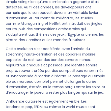
simple « ding » lorsqu’une combinaison gagnante était
détectée. Au fil des années, les développeurs ont
compris que le son pouvait devenir un véritable levier
d’immersion. Au tournant du millénaire, les studios
comme Microgaming et NetEnt ont introduit des jingles
courts, puis des compositions orchestrales qui
s’adaptaient aux thèmes des jeux : l’Égypte ancienne, les
pirates des Caraïbes ou les mondes futuristes.
Cette évolution s’est accélérée avec l’arrivée du
streaming haute‑définition et des appareils mobiles
capables de restituer des bandes‑sonores riches.
Aujourd’hui, chaque slot possède une identité sonore
propre, souvent créée par des compositeurs renommés
et synchronisée à l’action à l’écran. Le passage du simple
bip au morceau complet permet d’allonger la durée
d’immersion, d’atténuer le temps perçu entre les spins et
d’encourager le joueur à rester plus longtemps sur le jeu.
L’influence culturelle est également visible. Les
tendances pop, l’EDM ou même la world music sont