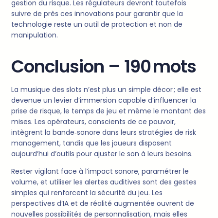
gestion du risque. Les régulateurs devront toutefois
suivre de près ces innovations pour garantir que la
technologie reste un outil de protection et non de
manipulation.
Conclusion – 190 mots
La musique des slots n’est plus un simple décor ; elle est
devenue un levier d’immersion capable d’influencer la
prise de risque, le temps de jeu et même le montant des
mises. Les opérateurs, conscients de ce pouvoir,
intègrent la bande‑sonore dans leurs stratégies de risk
management, tandis que les joueurs disposent
aujourd’hui d’outils pour ajuster le son à leurs besoins.
Rester vigilant face à l’impact sonore, paramétrer le
volume, et utiliser les alertes auditives sont des gestes
simples qui renforcent la sécurité du jeu. Les
perspectives d’IA et de réalité augmentée ouvrent de
nouvelles possibilités de personnalisation, mais elles