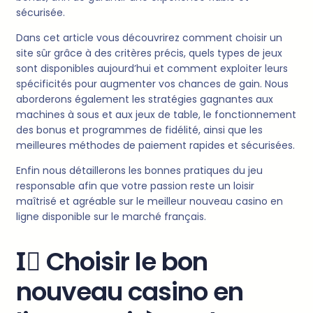
sécurisée.
Dans cet article vous découvrirez comment choisir un
site sûr grâce à des critères précis, quels types de jeux
sont disponibles aujourd’hui et comment exploiter leurs
spécificités pour augmenter vos chances de gain. Nous
aborderons également les stratégies gagnantes aux
machines à sous et aux jeux de table, le fonctionnement
des bonus et programmes de fidélité, ainsi que les
meilleures méthodes de paiement rapides et sécurisées.
Enfin nous détaillerons les bonnes pratiques du jeu
responsable afin que votre passion reste un loisir
maîtrisé et agréable sur le meilleur nouveau casino en
ligne disponible sur le marché français.
I️⃣ Choisir le bon
nouveau casino en