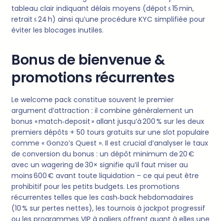
tableau clair indiquant délais moyens (dépot ≤ 15 min,
retrait ≤ 24 h) ainsi qu’une procédure KYC simplifiée pour
éviter les blocages inutiles.
Bonus de bienvenue &
promotions récurrentes
Le welcome pack constitue souvent le premier
argument d’attraction : il combine généralement un
bonus « match‑deposit » allant jusqu’à 200 % sur les deux
premiers dépôts + 50 tours gratuits sur une slot populaire
comme « Gonzo’s Quest ». Il est crucial d’analyser le taux
de conversion du bonus : un dépôt minimum de 20 €
avec un wagering de 30× signifie qu’il faut miser au
moins 600 € avant toute liquidation – ce qui peut être
prohibitif pour les petits budgets. Les promotions
récurrentes telles que les cash‑back hebdomadaires
(10 % sur pertes nettes), les tournois à jackpot progressif
ou les programmes VIP à paliers offrent quant à elles une