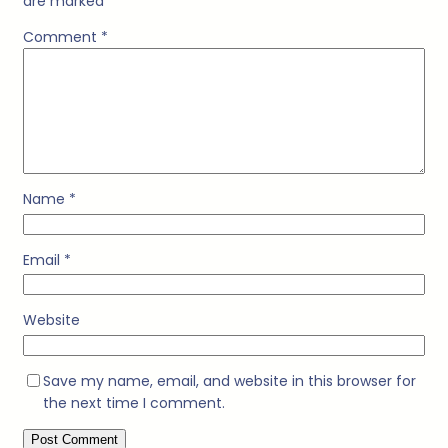
are marked
*
Comment
*
Name
*
Email
*
Website
Save my name, email, and website in this browser for
the next time I comment.