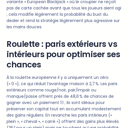
variante « European Blackjack » où le croupier ne reçoit
pas de carte cachée avant que tous les joueurs aient agi
; cela modifie légèrement la probabilité du bust du
dealer et rend la stratégie légèrement plus agressive sur
les mains douces.
Roulette : paris extérieurs vs
intérieurs pour optimiser ses
chances
À la roulette européenne il y a uniquement un zéro
(« 0 »), ce qui réduit l’avantage maison à 2,7 %. Les paris
extérieurs comme rouge/noir, pair/impair ou
manque/passe offrent près de 48,6 % de chances de
gagner avec un paiement 1:1 ; ils sont idéaux pour
préserver son capital tout en accumulant modestement
des gains réguliers. En revanche les paris intérieurs («
plein », « cheval », « carré ») offrent des gains plus élevés
(35:1 pour un plein) mais ne touchent qu’une probabilité