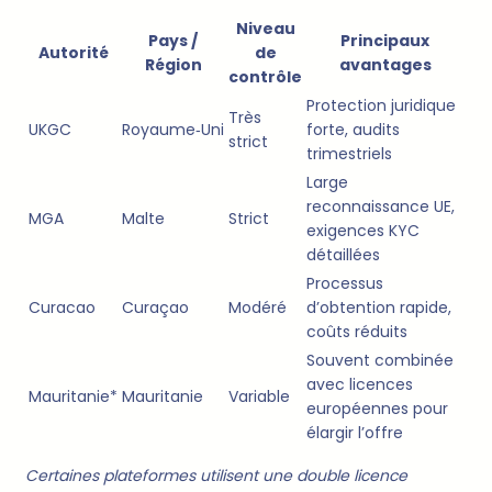
Niveau
Pays /
Principaux
Autorité
de
Région
avantages
contrôle
Protection juridique
Très
UKGC
Royaume‑Uni
forte, audits
strict
trimestriels
Large
reconnaissance UE,
MGA
Malte
Strict
exigences KYC
détaillées
Processus
Curacao
Curaçao
Modéré
d’obtention rapide,
coûts réduits
Souvent combinée
avec licences
Mauritanie*
Mauritanie
Variable
européennes pour
élargir l’offre
Certaines plateformes utilisent une double licence