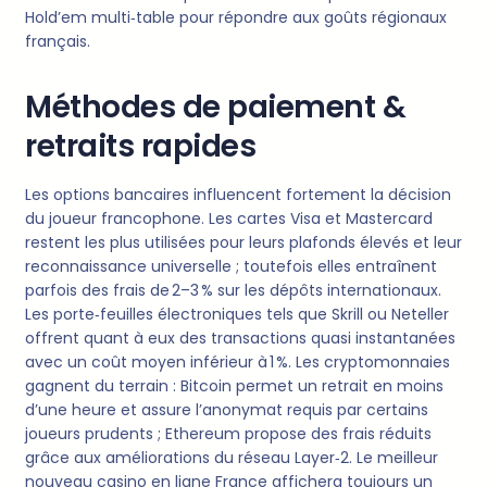
Hold’em multi‑table pour répondre aux goûts régionaux
français.
Méthodes de paiement &
retraits rapides
Les options bancaires influencent fortement la décision
du joueur francophone. Les cartes Visa et Mastercard
restent les plus utilisées pour leurs plafonds élevés et leur
reconnaissance universelle ; toutefois elles entraînent
parfois des frais de 2–3 % sur les dépôts internationaux.
Les porte‑feuilles électroniques tels que Skrill ou Neteller
offrent quant à eux des transactions quasi instantanées
avec un coût moyen inférieur à 1 %. Les cryptomonnaies
gagnent du terrain : Bitcoin permet un retrait en moins
d’une heure et assure l’anonymat requis par certains
joueurs prudents ; Ethereum propose des frais réduits
grâce aux améliorations du réseau Layer‑2. Le meilleur
nouveau casino en ligne France affichera toujours un