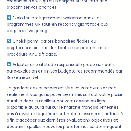
machines à sous qu’au blackjack ou roulette afin
d’optimiser vos chances.
Exploiter intelligemment welcome packs et
programmes VIP tout en restant vigilant face aux
exigences wagering.
Choisir parmi cartes bancaires fiables ou
cryptomonnaies rapides tout en respectant une
procédure KYC efficace.
Adopter une attitude responsable grâce aux outils
auto‑exclusion et limites budgétaires recommandés par
Basketnews.Net.
En gardant ces principes en tête vous maximisez non
seulement vos gains potentiels mais surtout votre plaisir
durable dans le meilleur nouveau casino en ligne
disponible aujourd’hui sur le marché français. N’hésitez
pas à revisiter régulièrement notre classement actualisé
afin d’accéder aux dernières évaluations objectives et
découvrir quelles nouvelles plateformes se démarquent