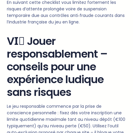
En suivant cette checklist vous limitez fortement les
risques d’attente prolongée voire de suspension
temporaire due aux contrôles anti‑fraude courants dans
l’industrie française du jeu en ligne.
VI️⃣ Jouer
responsablement –
conseils pour une
expérience ludique
sans risques
Le jeu responsable commence par la prise de
conscience personnelle : fixez dès votre inscription une
limite quotidienne maximale tant au niveau dépôt (€100
typiquement) qu’au niveau perte (€50). Utilisez l’outil
auto‑exclusion proposé par chaque site – il bloque votre