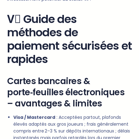
V️⃣ Guide des
méthodes de
paiement sécurisées et
rapides
Cartes bancaires &
porte‑feuilles électroniques
– avantages & limites
Visa / Mastercard
: Acceptées partout, plafonds
élevés adaptés aux gros joueurs ; frais généralement
compris entre 2–3 % sur dépôts internationaux ; délais
instantanés mais parfois retardés lors du premier