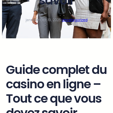
savoir
jennifer
·
Oct 19, 2025
·
Uncategorized
Guide complet du
casino en ligne –
Tout ce que vous
devez savoir