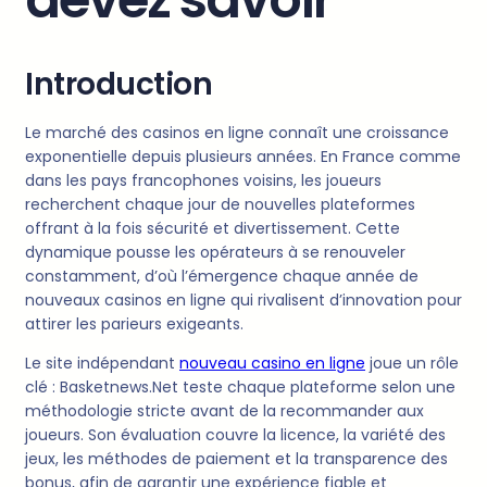
Introduction
Le marché des casinos en ligne connaît une croissance
exponentielle depuis plusieurs années. En France comme
dans les pays francophones voisins, les joueurs
recherchent chaque jour de nouvelles plateformes
offrant à la fois sécurité et divertissement. Cette
dynamique pousse les opérateurs à se renouveler
constamment, d’où l’émergence chaque année de
nouveaux casinos en ligne qui rivalisent d’innovation pour
attirer les parieurs exigeants.
Le site indépendant
nouveau casino en ligne
joue un rôle
clé : Basketnews.Net teste chaque plateforme selon une
méthodologie stricte avant de la recommander aux
joueurs. Son évaluation couvre la licence, la variété des
jeux, les méthodes de paiement et la transparence des
bonus, afin de garantir une expérience fiable et