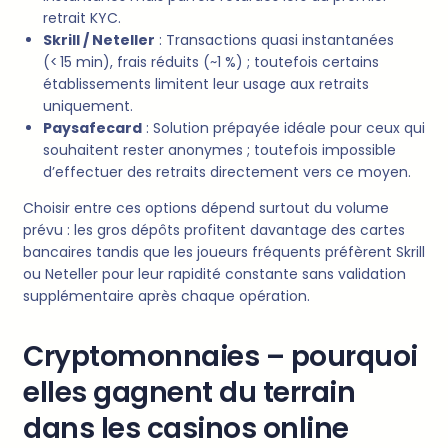
retrait KYC.
Skrill / Neteller
: Transactions quasi instantanées
(< 15 min), frais réduits (~1 %) ; toutefois certains
établissements limitent leur usage aux retraits
uniquement.
Paysafecard
: Solution prépayée idéale pour ceux qui
souhaitent rester anonymes ; toutefois impossible
d’effectuer des retraits directement vers ce moyen.
Choisir entre ces options dépend surtout du volume
prévu : les gros dépôts profitent davantage des cartes
bancaires tandis que les joueurs fréquents préfèrent Skrill
ou Neteller pour leur rapidité constante sans validation
supplémentaire après chaque opération.
Cryptomonnaies – pourquoi
elles gagnent du terrain
dans les casinos online