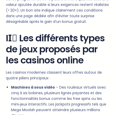
valeur ajoutée durable si leurs exigences restent réalistes
(< 20×). Un bon site indique clairement ces conditions
dans une page dédiée afin d’éviter toute surprise
désagréable après le gain d’un bonus gratuit.
II️⃣ Les différents types
de jeux proposés par
les casinos online
Les casinos modernes classent leurs offres autour de
quatre piliers principaux :
Machines à sous vidéo
– Des rouleaux virtuels avec
cinq à six bobines, plusieurs lignes payantes et des
fonctionnalités bonus comme les free spins ou les
mini‑jeux interactifs. Les jackpots progressifs tels que
Mega Moolah peuvent atteindre plusieurs millions