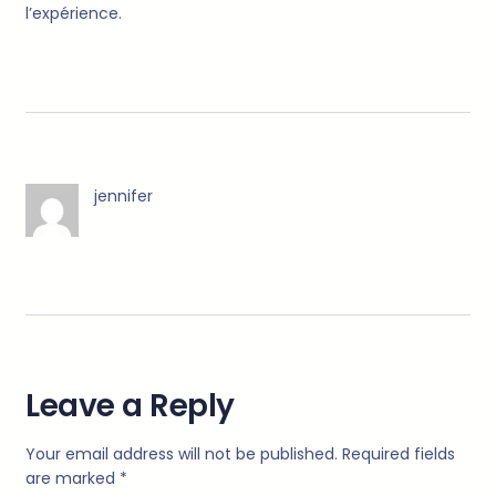
l’expérience.
jennifer
Leave a Reply
Your email address will not be published.
Required fields
are marked
*