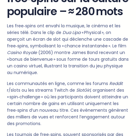
populaire – ≈ 280 mots
Les free‑spins ont envahi la musique, le cinéma et les
séries télé. Dans le clip de
Dua Lipa
« Physical », on
aperçoit un écran de slot qui déclenche une cascade de
free‑spins, symbolisant la « chance instantanée ». Le film
Casino Royale
(2006) montre James Bond recevant un
« bonus de bienvenue » sous forme de tours gratuits dans
un casino virtuel, illustrant la transition du jeu physique
au numérique.
Les communautés en ligne, comme les forums
Reddit
r/slots ou les streams Twitch de
SlotGirl
, organisent des
« spin‑challenge » où les participants doivent atteindre un
certain nombre de gains en utilisant uniquement les
free‑spins d’un nouveau titre. Ces événements génèrent
des milliers de vues et renforcent l’engagement autour
des promotions.
Les tournois de free‑spins, souvent sponsorisés par des