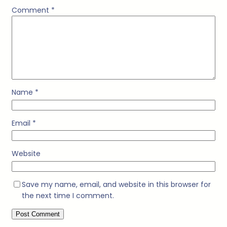
Comment
*
Name
*
Email
*
Website
Save my name, email, and website in this browser for
the next time I comment.