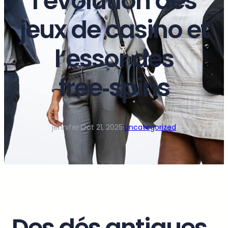
l’évolution des
jeux de casino et
l’essor des
free‑spins
jennifer
·
Oct 21, 2025
·
Uncategorized
Des dés antiques