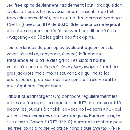
Les free‑spins deviennent rapidement l’outil d’acquisition
le plus efficace. Un nouveau joueur s’inscrit, reçoit 50
free‑spins sans dépôt, et teste un titre comme
Starburst
(NetEnt) avec un RTP de 96,1 %. Si le joueur aime le jeu, il
effectue un premier dépôt, souvent conditionné à un
« wagering » de 30 x les gains des free‑spins.
Les tendances de gameplay évoluent également : la
volatilité (faible, moyenne, élevée) influence la
fréquence et la taille des gains. Les slots à haute
volatilité, comme
Gonzo’s Quest Megaways
, offrent de
gros jackpots mais moins souvent, ce qui incite les
opérateurs à proposer des free‑spins à faible volatilité
pour équilibrer l’expérience.
Laboutiquesansargent.Org compare régulièrement les
offres de free‑spins en fonction du RTP et de la volatilité,
aidant les joueurs à choisir les « casino live sans KYC » qui
offrent les meilleures chances de gains. Par exemple, le
site classe
Casino X
(RTP 97,5 %) comme le meilleur pour
les free‑spins à faible volatilité, tandis que
Casino Y
(RTP