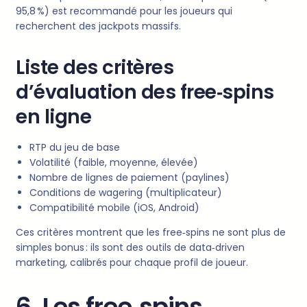
95,8 %) est recommandé pour les joueurs qui
recherchent des jackpots massifs.
Liste des critères
d’évaluation des free‑spins
en ligne
RTP du jeu de base
Volatilité (faible, moyenne, élevée)
Nombre de lignes de paiement (paylines)
Conditions de wagering (multiplicateur)
Compatibilité mobile (iOS, Android)
Ces critères montrent que les free‑spins ne sont plus de
simples bonus : ils sont des outils de data‑driven
marketing, calibrés pour chaque profil de joueur.
6. Les free‑spins