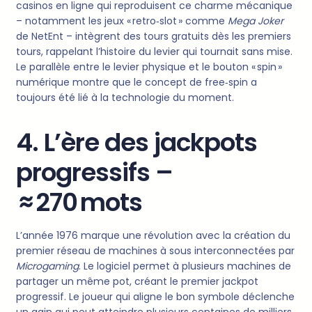
casinos en ligne qui reproduisent ce charme mécanique
– notamment les jeux « retro‑slot » comme
Mega Joker
de NetEnt – intègrent des tours gratuits dès les premiers
tours, rappelant l’histoire du levier qui tournait sans mise.
Le parallèle entre le levier physique et le bouton « spin »
numérique montre que le concept de free‑spin a
toujours été lié à la technologie du moment.
4. L’ère des jackpots
progressifs –
≈ 270 mots
L’année 1976 marque une révolution avec la création du
premier réseau de machines à sous interconnectées par
Microgaming
. Le logiciel permet à plusieurs machines de
partager un même pot, créant le premier jackpot
progressif. Le joueur qui aligne le bon symbole déclenche