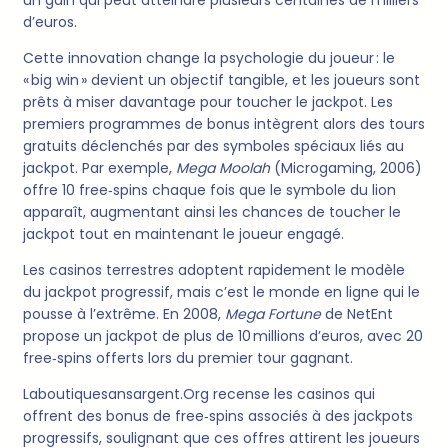
un gain qui peut atteindre plusieurs centaines de milliers
d’euros.
Cette innovation change la psychologie du joueur : le
« big win » devient un objectif tangible, et les joueurs sont
prêts à miser davantage pour toucher le jackpot. Les
premiers programmes de bonus intègrent alors des tours
gratuits déclenchés par des symboles spéciaux liés au
jackpot. Par exemple,
Mega Moolah
(Microgaming, 2006)
offre 10 free‑spins chaque fois que le symbole du lion
apparaît, augmentant ainsi les chances de toucher le
jackpot tout en maintenant le joueur engagé.
Les casinos terrestres adoptent rapidement le modèle
du jackpot progressif, mais c’est le monde en ligne qui le
pousse à l’extrême. En 2008,
Mega Fortune
de NetEnt
propose un jackpot de plus de 10 millions d’euros, avec 20
free‑spins offerts lors du premier tour gagnant.
Laboutiquesansargent.Org recense les casinos qui
offrent des bonus de free‑spins associés à des jackpots
progressifs, soulignant que ces offres attirent les joueurs