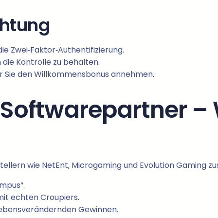
chtung
die Zwei‑Faktor‑Authentifizierung.
 die Kontrolle zu behalten.
or Sie den Willkommensbonus annehmen.
Softwarepartner – 
ellern wie NetEnt, Microgaming und Evolution Gaming zus
ympus“.
mit echten Croupiers.
 lebensverändernden Gewinnen.