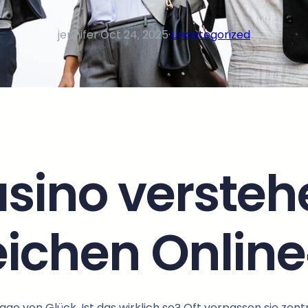
jennifer
·
Oct 24, 2025
·
Uncategorized
sino versteh
eichen Onlin
Frage von Glück. Ist das wirklich so? Oft verpassen sie ze