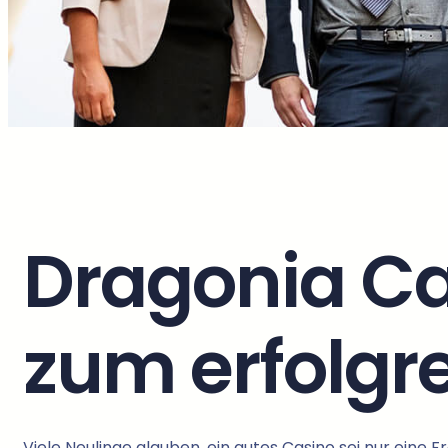
Dragonia Ca
zum erfolgr
Viele Neulinge glauben, ein gutes Casino sei nur eine 