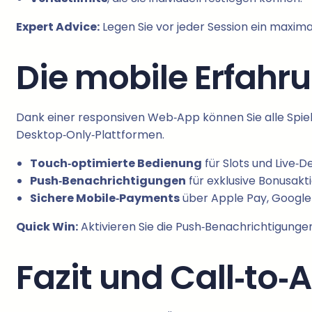
Expert Advice:
Legen Sie vor jeder Session ein maximal
Die mobile Erfahru
Dank einer responsiven Web‑App können Sie alle Spie
Desktop‑Only‑Plattformen.
Touch‑optimierte Bedienung
für Slots und Live‑De
Push‑Benachrichtigungen
für exklusive Bonusakt
Sichere Mobile‑Payments
über Apple Pay, Google 
Quick Win:
Aktivieren Sie die Push‑Benachrichtigunge
Fazit und Call‑to‑