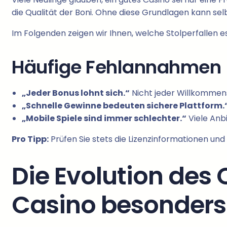
die Qualität der Boni. Ohne diese Grundlagen kann sel
Im Folgenden zeigen wir Ihnen, welche Stolperfallen es
Häufige Fehlannahmen
„Jeder Bonus lohnt sich.“
Nicht jeder Willkommen
„Schnelle Gewinne bedeuten sichere Plattform.
„Mobile Spiele sind immer schlechter.“
Viele Anb
Pro Tipp:
Prüfen Sie stets die Lizenzinformationen und 
Die Evolution des
Casino besonder