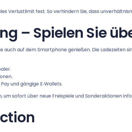
es Verlustlimit fest. So verhindern Sie, dass unverhältni
ng – Spielen Sie übe
le auch auf dem Smartphone genießen. Die Ladezeiten sin
aler.
ionen.
Pay und gängige E‑Wallets.
n, um sofort über neue Freispiele und Sonderaktionen inf
Action