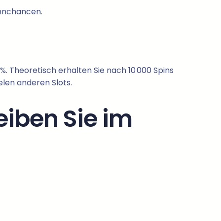
innchancen.
5 %. Theoretisch erhalten Sie nach 10 000 Spins
elen anderen Slots.
eiben Sie im