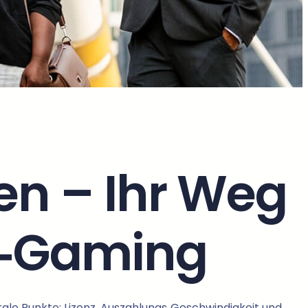
en – Ihr Weg
e‑Gaming
ntrale Punkte: Lizenz, Auszahlungs‑Geschwindigkeit und