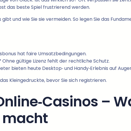
bst das beste Spiel frustrierend werden.
 gibt und wie Sie sie vermeiden. So legen Sie das Fundamen
sbonus hat faire Umsatzbedingungen.
“
Ohne gültige Lizenz fehlt der rechtliche Schutz.
ieter bieten heute Desktop‑ und Handy‑Erlebnis auf Auge
das Kleingedruckte, bevor Sie sich registrieren.
 Online‑Casinos – 
s macht