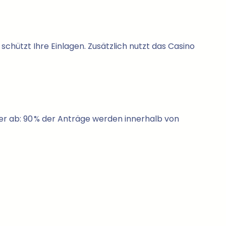
schützt Ihre Einlagen. Zusätzlich nutzt das Casino
ier ab: 90 % der Anträge werden innerhalb von