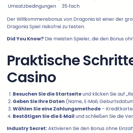
Umsatzbedingungen
35‑fach
Der Willkommensbonus von Dragonia ist einer der groß
Dragonia Spiel risikofrei zu testen.
Did You Know?
Die meisten Spieler, die den Bonus ohn
Praktische Schritte
Casino
Besuchen Sie die Startseite
und klicken Sie auf „Re
Geben Sie Ihre Daten
(Name, E‑Mail, Geburtsdatum)
Wählen Sie eine Zahlungsmethode
– Kreditkarte
Bestätigen Sie die E‑Mail
und schließen Sie die Veri
Industry Secret:
Aktivieren Sie den Bonus ohne Einzah