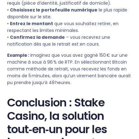
requis (pièce d’identité, justificatif de domicile).
•
Choisissez le portefeuille numérique
le plus rapide
disponible sur le site.
•
Entrez le montant
que vous souhaitez retirer, en
respectant les limites minimales.
•
Confirmez la demande
– vous recevrez une
notification dès que le retrait est en cours.
Example :
Imaginez que vous avez gagné 150 € sur une
machine à sous à 96 % de RTP. En sélectionnant Bitcoin
comme méthode de retrait, vous recevez les fonds en
moins de 5 minutes, alors qu’un virement bancaire aurait
pu prendre jusqu’à 48 heures.
Conclusion : Stake
Casino, la solution
tout‑en‑un pour les