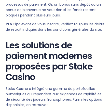
processus de paiement. Or, un bonus sans dépôt ou un
bonus de bienvenue ne vaut rien si les fonds restent
bloqués pendant plusieurs jours.
Pro Tip :
Avant de vous inscrire, vérifiez toujours les délais
de retrait indiqués dans les conditions générales du site.
Les solutions de
paiement modernes
proposées par Stake
Casino
Stake Casino a intégré une gamme de portefeuilles
numériques qui répondent aux exigences de rapidité et
de sécurité des joueurs francophones. Parmi les options
disponibles, on retrouve :