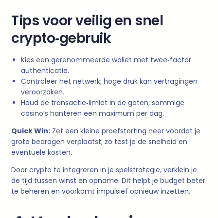
Tips voor veilig en snel
crypto‑gebruik
Kies een gerenommeerde wallet met twee‑factor
authenticatie.
Controleer het netwerk; hoge druk kan vertragingen
veroorzaken.
Houd de transactie‑limiet in de gaten; sommige
casino’s hanteren een maximum per dag.
Quick Win:
Zet een kleine proefstorting neer voordat je
grote bedragen verplaatst; zo test je de snelheid en
eventuele kosten.
Door crypto te integreren in je spelstrategie, verklein je
de tijd tussen winst en opname. Dit helpt je budget beter
te beheren en voorkomt impulsief opnieuw inzetten.