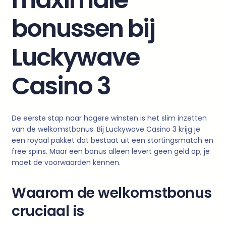
bonussen bij
Luckywave
Casino 3
De eerste stap naar hogere winsten is het slim inzetten
van de welkomstbonus. Bij Luckywave Casino 3 krijg je
een royaal pakket dat bestaat uit een stortingsmatch en
free spins. Maar een bonus alleen levert geen geld op; je
moet de voorwaarden kennen.
Waarom de welkomstbonus
cruciaal is