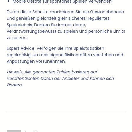
Mobile Geräte für spontanes Spielen verwenden.
Durch diese Schritte maximieren Sie die Gewinnchancen
und genießen gleichzeitig ein sicheres, reguliertes
Spielerlebnis. Denken Sie immer daran,
verantwortungsbewusst zu spielen und persönliche Limits
zu setzen.
Expert Advice: Verfolgen Sie Ihre Spielstatistiken
regelmäßig, um das eigene Risikoprofil zu verstehen und
Anpassungen vorzunehmen.
Hinweis: Alle genannten Zahlen basieren auf
veröffentlichten Daten der Anbieter und können sich
ändern.