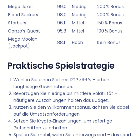
Mega Joker
99,0
Niedrig
200 % Bonus
Blood Suckers
98,0
Niedrig
200 % Bonus
Starburst
96,1
Mittel
150 % Bonus
Gonzo’s Quest
95,8
Mittel
100 % Bonus
Mega Moolah
88,1
Hoch
Kein Bonus
(Jackpot)
Praktische Spielstrategie
Wählen Sie einen Slot mit RTP ≥ 96 % – erhöht
langfristige Gewinnchance.
Bevorzugen Sie niedrige bis mittlere Volatilität –
häufigere Auszahlungen halten das Budget.
Nutzen Sie den Willkommensbonus, achten Sie dabei
auf die Umsatzanforderungen.
Setzen Sie Krypto‑Einzahlungen, um sofortige
Gutschriften zu erhalten.
Spielen Sie mobil, wenn Sie unterwegs sind – das spart