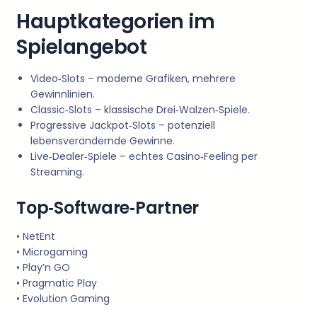
Hauptkategorien im
Spielangebot
Video‑Slots – moderne Grafiken, mehrere
Gewinnlinien.
Classic‑Slots – klassische Drei‑Walzen‑Spiele.
Progressive Jackpot‑Slots – potenziell
lebensverändernde Gewinne.
Live‑Dealer‑Spiele – echtes Casino‑Feeling per
Streaming.
Top‑Software‑Partner
• NetEnt
• Microgaming
• Play’n GO
• Pragmatic Play
• Evolution Gaming