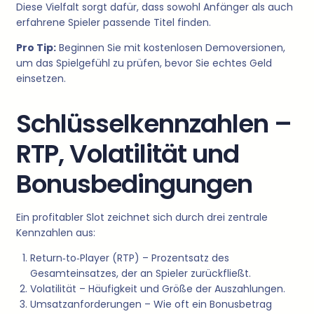
Diese Vielfalt sorgt dafür, dass sowohl Anfänger als auch
erfahrene Spieler passende Titel finden.
Pro Tip:
Beginnen Sie mit kostenlosen Demoversionen,
um das Spielgefühl zu prüfen, bevor Sie echtes Geld
einsetzen.
Schlüsselkennzahlen –
RTP, Volatilität und
Bonusbedingungen
Ein profitabler Slot zeichnet sich durch drei zentrale
Kennzahlen aus:
Return‑to‑Player (RTP) – Prozentsatz des
Gesamteinsatzes, der an Spieler zurückfließt.
Volatilität – Häufigkeit und Größe der Auszahlungen.
Umsatzanforderungen – Wie oft ein Bonusbetrag