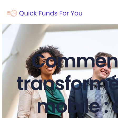
Skip
to
content
Comment 
transformé 
mobile : 