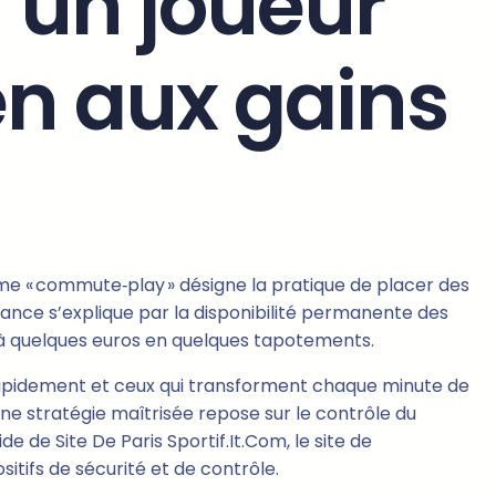
’un joueur
ien aux gains
me « commute‑play » désigne la pratique de placer des
dance s’explique par la disponibilité permanente des
es à quelques euros en quelques tapotements.
 rapidement et ceux qui transforment chaque minute de
une stratégie maîtrisée repose sur le contrôle du
de de Site De Paris Sportif.It.Com, le site de
sitifs de sécurité et de contrôle.