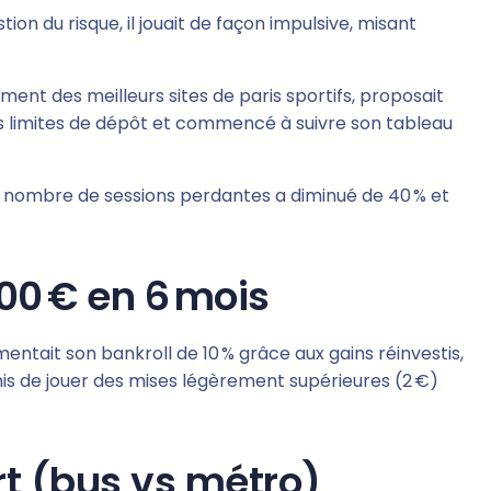
ion du risque, il jouait de façon impulsive, misant
ssement des meilleurs sites de paris sportifs, proposait
les limites de dépôt et commencé à suivre son tableau
, le nombre de sessions perdantes a diminué de 40 % et
000 € en 6 mois
entait son bankroll de 10 % grâce aux gains réinvestis,
ermis de jouer des mises légèrement supérieures (2 €)
rt (bus vs métro)