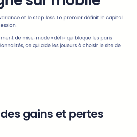
gne sur mobile
ariance et le stop‑loss. Le premier définit le capital
session.
ment de mise, mode « défi » qui bloque les paris
nalités, ce qui aide les joueurs à choisir le site de
 des gains et pertes