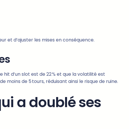
ueur et d’ajuster les mises en conséquence.
ses
hit d’un slot est de 22 % et que la volatilité est
 moins de 5 tours, réduisant ainsi le risque de ruine.
qui a doublé ses