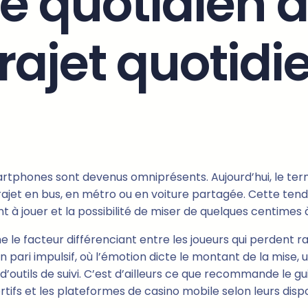
e quotidien d
trajet quotid
artphones sont devenus omniprésents. Aujourd’hui, le ter
rajet en bus, en métro ou en voiture partagée. Cette ten
tent à jouer et la possibilité de miser de quelques centim
e le facteur différenciant entre les joueurs qui perdent
 pari impulsif, où l’émotion dicte le montant de la mise, 
 d’outils de suivi. C’est d’ailleurs ce que recommande le gui
rtifs et les plateformes de casino mobile selon leurs dispo