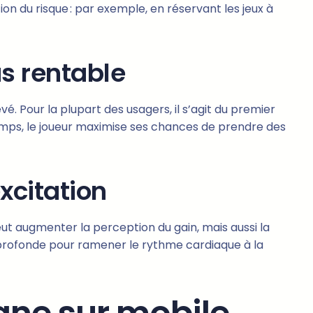
n du risque : par exemple, en réservant les jeux à
us rentable
. Pour la plupart des usagers, il s’agit du premier
e temps, le joueur maximise ses chances de prendre des
xcitation
eut augmenter la perception du gain, mais aussi la
n profonde pour ramener le rythme cardiaque à la