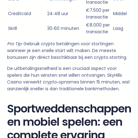
transactie
€7.500 per
Creditcard
24‑48 uur
Middel
transactie
€8.000 per
Skrill
30‑60 minuten
Laag
transactie
Pro Tip:
Gebruik crypto betalingen voor stortingen
wanneer je een snelle start wilt maken. De meeste
bonussen zijn direct beschikbaar bij een crypto‑storting.
De uitbetalingssnelheid is een cruciaal aspect voor
spelers die hun winsten snel willen ontvangen. SkyHills
Casino verwerkt crypto‑opnames binnen 15 minuten, wat
aanzienlijk sneller is dan traditionele bankmethoden.
Sportweddenschappen
en mobiel spelen: een
complete ervaring