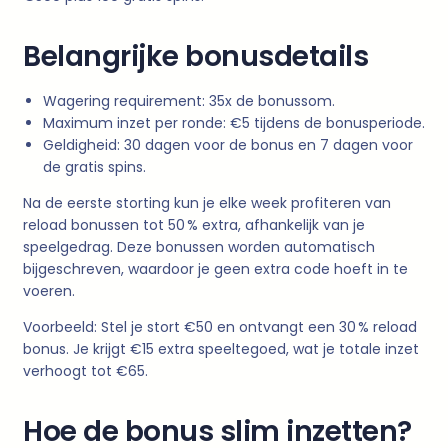
Belangrijke bonusdetails
Wagering requirement: 35x de bonussom.
Maximum inzet per ronde: €5 tijdens de bonusperiode.
Geldigheid: 30 dagen voor de bonus en 7 dagen voor
de gratis spins.
Na de eerste storting kun je elke week profiteren van
reload bonussen tot 50 % extra, afhankelijk van je
speelgedrag. Deze bonussen worden automatisch
bijgeschreven, waardoor je geen extra code hoeft in te
voeren.
Voorbeeld: Stel je stort €50 en ontvangt een 30 % reload
bonus. Je krijgt €15 extra speeltegoed, wat je totale inzet
verhoogt tot €65.
Hoe de bonus slim inzetten?