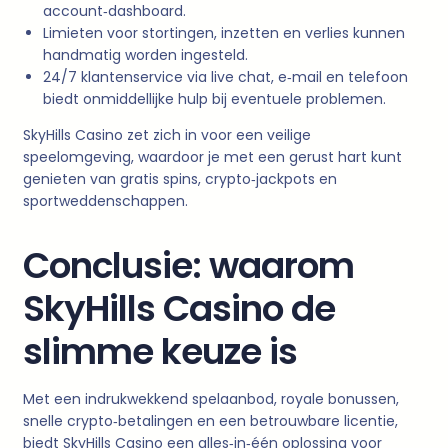
account‑dashboard.
Limieten voor stortingen, inzetten en verlies kunnen
handmatig worden ingesteld.
24/7 klantenservice via live chat, e‑mail en telefoon
biedt onmiddellijke hulp bij eventuele problemen.
SkyHills Casino zet zich in voor een veilige
speelomgeving, waardoor je met een gerust hart kunt
genieten van gratis spins, crypto‑jackpots en
sportweddenschappen.
Conclusie: waarom
SkyHills Casino de
slimme keuze is
Met een indrukwekkend spelaanbod, royale bonussen,
snelle crypto‑betalingen en een betrouwbare licentie,
biedt SkyHills Casino een alles‑in‑één oplossing voor