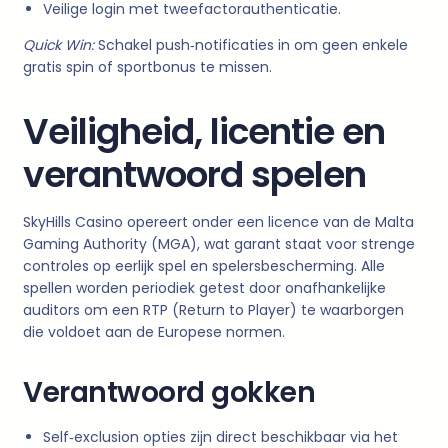
Veilige login met tweefactorauthenticatie.
Quick Win:
Schakel push‑notificaties in om geen enkele
gratis spin of sportbonus te missen.
Veiligheid, licentie en
verantwoord spelen
SkyHills Casino opereert onder een licence van de Malta
Gaming Authority (MGA), wat garant staat voor strenge
controles op eerlijk spel en spelersbescherming. Alle
spellen worden periodiek getest door onafhankelijke
auditors om een RTP (Return to Player) te waarborgen
die voldoet aan de Europese normen.
Verantwoord gokken
Self‑exclusion opties zijn direct beschikbaar via het