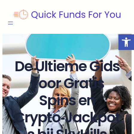
Skip
to
content
Open
De Ultieme Gids
voor Gratis
Spins en
Crypto‑Jackpot