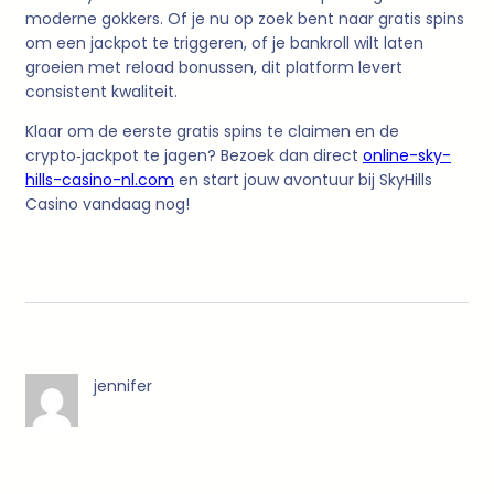
moderne gokkers. Of je nu op zoek bent naar gratis spins
om een jackpot te triggeren, of je bankroll wilt laten
groeien met reload bonussen, dit platform levert
consistent kwaliteit.
Klaar om de eerste gratis spins te claimen en de
crypto‑jackpot te jagen? Bezoek dan direct
online-sky-
hills-casino-nl.com
en start jouw avontuur bij SkyHills
Casino vandaag nog!
jennifer