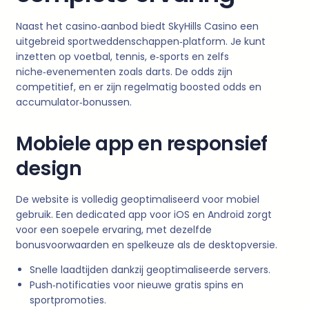
Naast het casino‑aanbod biedt SkyHills Casino een
uitgebreid sportweddenschappen‑platform. Je kunt
inzetten op voetbal, tennis, e‑sports en zelfs
niche‑evenementen zoals darts. De odds zijn
competitief, en er zijn regelmatig boosted odds en
accumulator‑bonussen.
Mobiele app en responsief
design
De website is volledig geoptimaliseerd voor mobiel
gebruik. Een dedicated app voor iOS en Android zorgt
voor een soepele ervaring, met dezelfde
bonusvoorwaarden en spelkeuze als de desktopversie.
Snelle laadtijden dankzij geoptimaliseerde servers.
Push‑notificaties voor nieuwe gratis spins en
sportpromoties.