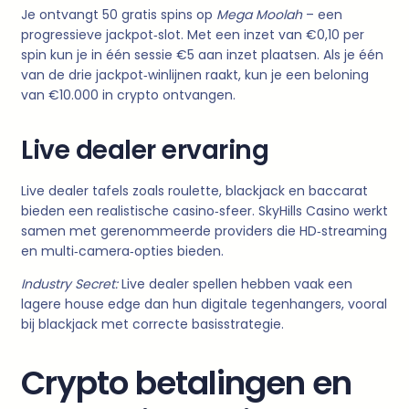
Je ontvangt 50 gratis spins op
Mega Moolah
– een
progressieve jackpot‑slot. Met een inzet van €0,10 per
spin kun je in één sessie €5 aan inzet plaatsen. Als je één
van de drie jackpot‑winlijnen raakt, kun je een beloning
van €10.000 in crypto ontvangen.
Live dealer ervaring
Live dealer tafels zoals roulette, blackjack en baccarat
bieden een realistische casino‑sfeer. SkyHills Casino werkt
samen met gerenommeerde providers die HD‑streaming
en multi‑camera‑opties bieden.
Industry Secret:
Live dealer spellen hebben vaak een
lagere house edge dan hun digitale tegenhangers, vooral
bij blackjack met correcte basisstrategie.
Crypto betalingen en