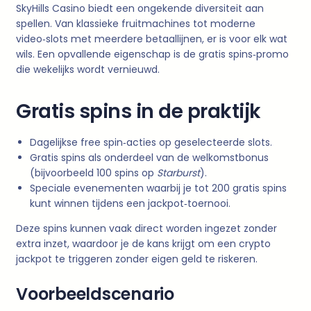
SkyHills Casino biedt een ongekende diversiteit aan
spellen. Van klassieke fruitmachines tot moderne
video‑slots met meerdere betaallijnen, er is voor elk wat
wils. Een opvallende eigenschap is de gratis spins‑promo
die wekelijks wordt vernieuwd.
Gratis spins in de praktijk
Dagelijkse free spin‑acties op geselecteerde slots.
Gratis spins als onderdeel van de welkomstbonus
(bijvoorbeeld 100 spins op
Starburst
).
Speciale evenementen waarbij je tot 200 gratis spins
kunt winnen tijdens een jackpot‑toernooi.
Deze spins kunnen vaak direct worden ingezet zonder
extra inzet, waardoor je de kans krijgt om een crypto
jackpot te triggeren zonder eigen geld te riskeren.
Voorbeeldscenario