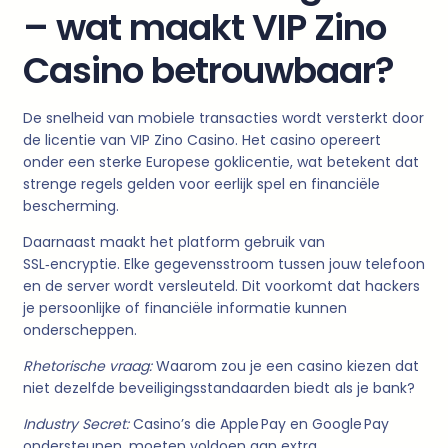
– wat maakt VIP Zino
Casino betrouwbaar?
De snelheid van mobiele transacties wordt versterkt door
de licentie van VIP Zino Casino. Het casino opereert
onder een sterke Europese goklicentie, wat betekent dat
strenge regels gelden voor eerlijk spel en financiële
bescherming.
Daarnaast maakt het platform gebruik van
SSL‑encryptie. Elke gegevensstroom tussen jouw telefoon
en de server wordt versleuteld. Dit voorkomt dat hackers
je persoonlijke of financiële informatie kunnen
onderscheppen.
Rhetorische vraag:
Waarom zou je een casino kiezen dat
niet dezelfde beveiligingsstandaarden biedt als je bank?
Industry Secret:
Casino’s die Apple Pay en Google Pay
ondersteunen, moeten voldoen aan extra