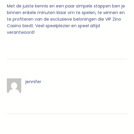
Met de juiste kennis en een paar simpele stappen ben je
binnen enkele minuten klaar om te spelen, te winnen en
te profiteren van de exclusieve beloningen die VIP Zino
Casino biedt. Veel speelplezier en speel altijd
verantwoord!
jennifer