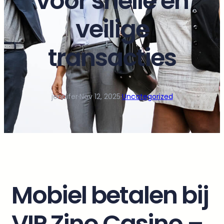
voor snelle en
veilige
transacties
jennifer
·
Nov 12, 2025
·
Uncategorized
Mobiel betalen bij
VIP Zino Casino –