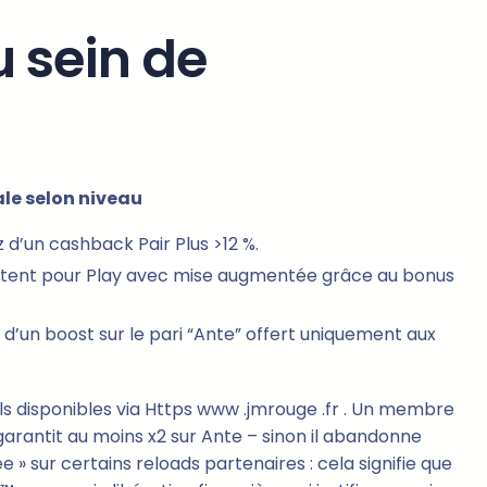
u sein de
le selon niveau
 d’un cashback Pair Plus >12 %.
optent pour Play avec mise augmentée grâce au bonus
 d’un boost sur le pari “Ante” offert uniquement aux
s disponibles via Https www .jmrouge .fr . Un membre
e garantit au moins x2 sur Ante – sinon il abandonne
» sur certains reloads partenaires : cela signifie que