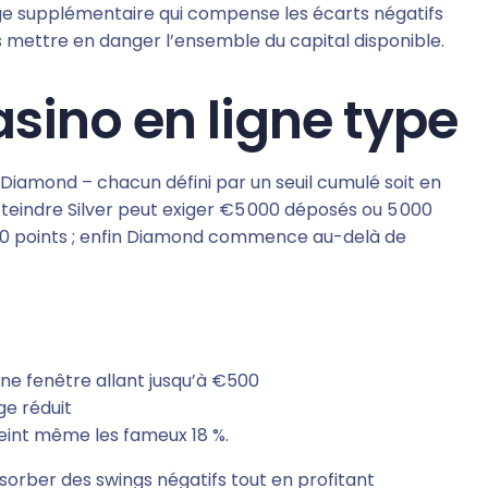
marge supplémentaire qui compense les écarts négatifs
s mettre en danger l’ensemble du capital disponible.
sino en ligne type
 Diamond – chacun défini par un seuil cumulé soit en
tteindre Silver peut exiger €5 000 déposés ou 5 000
 000 points ; enfin Diamond commence au-delà de
ne fenêtre allant jusqu’à €500
ge réduit
teint même les fameux 18 %.
sorber des swings négatifs tout en profitant