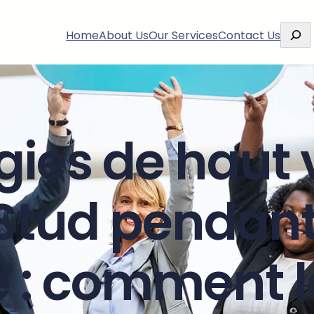
S
Home
About Us
Our Services
Contact Us
e
a
r
c
h
gies de haut v
tud pendant 
e : comment le