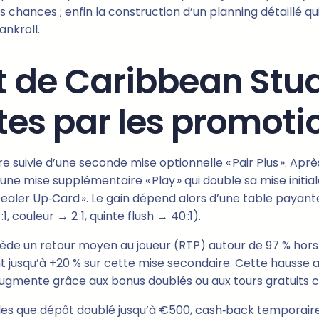
chances ; enfin la construction d’un planning détaillé qu
ankroll.
 de Caribbean Stud 
tes par les promoti
suivie d’une seconde mise optionnelle « Pair Plus ». Après 
 une mise supplémentaire « Play » qui double sa mise initia
Dealer Up‑Card ». Le gain dépend alors d’une table payante
couleur → 2 :1, quinte flush → 40 :1).
ssède un retour moyen au joueur (RTP) autour de 97 % ho
nt jusqu’à +20 % sur cette mise secondaire. Cette hausse 
augmente grâce aux bonus doublés ou aux tours gratuits c
lles que dépôt doublé jusqu’à €500, cash‑back temporaire 