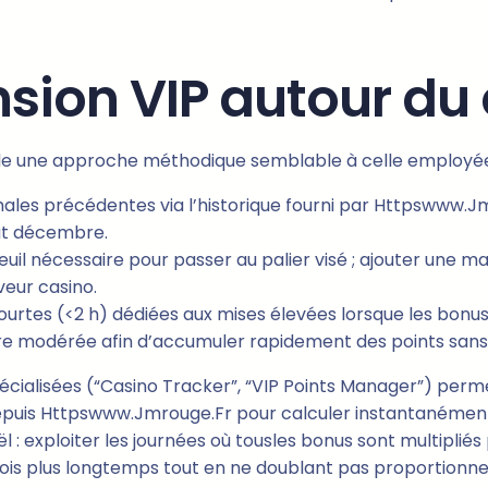
nsion VIP autour du 
de une approche méthodique semblable à celle employée d
imales précédentes via l’historique fourni par Httpswww
t décembre.
uil nécessaire pour passer au palier visé ; ajouter une mar
veur casino.
rtes (<2 h) dédiées aux mises élevées lorsque les bonus “
re modérée afin d’accumuler rapidement des points sans é
alisées (“Casino Tracker”, “VIP Points Manager”) permett
depuis Httpswww.Jmrouge.Fr pour calculer instantanément
 : exploiter les journées où tousles bonus sont multiplié
fois plus longtemps tout en ne doublant pas proportionne