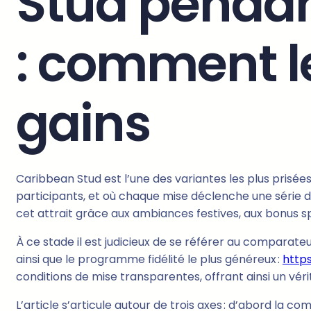
Stud pendant
: comment le
gains
Caribbean Stud est l’une des variantes les plus prisées 
participants, et où chaque mise déclenche une série de
cet attrait grâce aux ambiances festives, aux bonus spé
À ce stade il est judicieux de se référer au comparat
ainsi que le programme fidélité le plus généreux :
http
conditions de mise transparentes, offrant ainsi un vérit
L’article s’articule autour de trois axes : d’abord la 