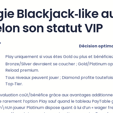
ie Blackjack‑like a
lon son statut VIP
>
Décision optima
Play uniquement si vous êtes Gold ou plus et bénéficiez
Bronze/Silver devraient se coucher ; Gold/Platinum 
Reload premium.
Tous niveaux peuvent jouer ; Diamond profite toutefois
Top‑Tier.
aluation coût/bénéfice grâce aux avantages additionnel
tilise rarement l’option Play sauf quand le tableau PayTabl
nUn joueur Platinum dispose quant à lui d’un « wager free 