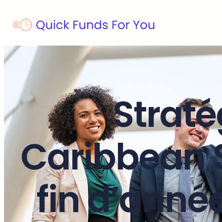
Skip
to
content
Straté
Caribbean S
fin d’anné