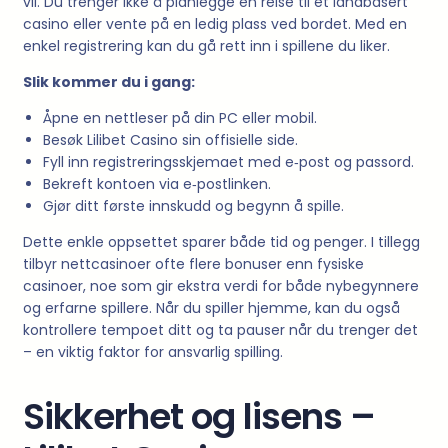
vil. Du trenger ikke å planlegge en reise til et landbasert
casino eller vente på en ledig plass ved bordet. Med en
enkel registrering kan du gå rett inn i spillene du liker.
Slik kommer du i gang:
Åpne en nettleser på din PC eller mobil.
Besøk Lilibet Casino sin offisielle side.
Fyll inn registreringsskjemaet med e‑post og passord.
Bekreft kontoen via e‑postlinken.
Gjør ditt første innskudd og begynn å spille.
Dette enkle oppsettet sparer både tid og penger. I tillegg
tilbyr nettcasinoer ofte flere bonuser enn fysiske
casinoer, noe som gir ekstra verdi for både nybegynnere
og erfarne spillere. Når du spiller hjemme, kan du også
kontrollere tempoet ditt og ta pauser når du trenger det
– en viktig faktor for ansvarlig spilling.
Sikkerhet og lisens –