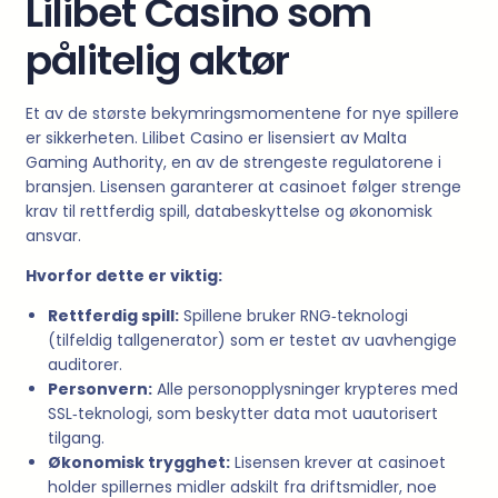
Lilibet Casino som
pålitelig aktør
Et av de største bekymringsmomentene for nye spillere
er sikkerheten. Lilibet Casino er lisensiert av Malta
Gaming Authority, en av de strengeste regulatorene i
bransjen. Lisensen garanterer at casinoet følger strenge
krav til rettferdig spill, databeskyttelse og økonomisk
ansvar.
Hvorfor dette er viktig:
Rettferdig spill:
Spillene bruker RNG‑teknologi
(tilfeldig tallgenerator) som er testet av uavhengige
auditorer.
Personvern:
Alle personopplysninger krypteres med
SSL‑teknologi, som beskytter data mot uautorisert
tilgang.
Økonomisk trygghet:
Lisensen krever at casinoet
holder spillernes midler adskilt fra driftsmidler, noe