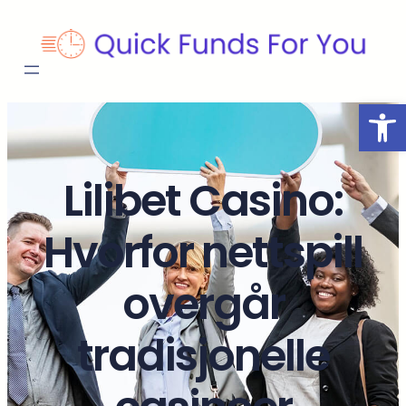
Skip
to
content
Open
Lilibet Casino:
Hvorfor nettspill
overgår
tradisjonelle