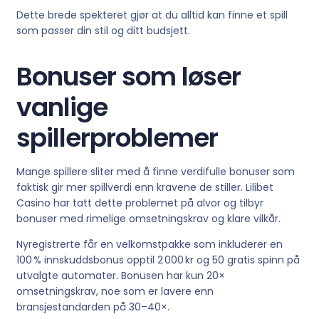
Dette brede spekteret gjør at du alltid kan finne et spill
som passer din stil og ditt budsjett.
Bonuser som løser
vanlige
spillerproblemer
Mange spillere sliter med å finne verdifulle bonuser som
faktisk gir mer spillverdi enn kravene de stiller. Lilibet
Casino har tatt dette problemet på alvor og tilbyr
bonuser med rimelige omsetningskrav og klare vilkår.
Nyregistrerte får en velkomstpakke som inkluderer en
100 % innskuddsbonus opptil 2 000 kr og 50 gratis spinn på
utvalgte automater. Bonusen har kun 20×
omsetningskrav, noe som er lavere enn
bransjestandarden på 30–40×.